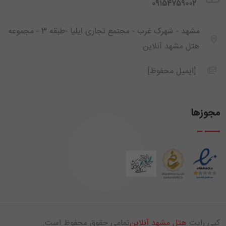
‪ 09154759002
مشهد - شهرک غرب - مجتمع تجاری ایلیا -طبقه 3 - مجموعه
هتل مشهد آنلاین
[ایمیل محفوظ]
مجوزها
کپی رایت
هتل مشهد آنلاین
تمامی حقوق محفوظ است.