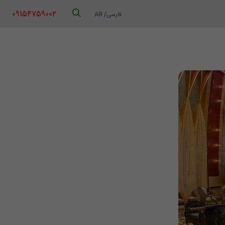
‪ 09154759002
فارسی
/
AR