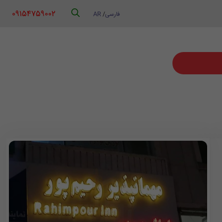
‪ 09154759002
فارسی
/
AR