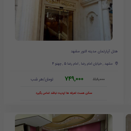
هتل آپارتمان مدینه النور مشهد
مشهد , خیابان امام رضا , امام رضا 5 , چهنو 4
749,000
تومان/هر شب
818,000
ممکن هست تعرفه ها آپدیت نباشد تماس بگیرد