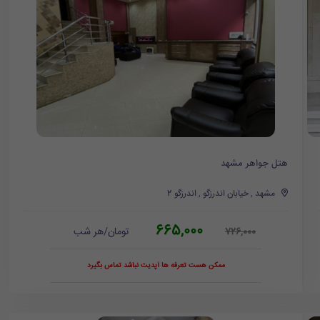
هتل جواهر مشهد
مشهد , خیابان اندرزگو , اندرزگو 2
665,000
تومان/هر شب
726,000
ممکن هست تعرفه ها آپدیت نباشد تماس بگیرد