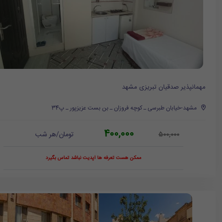
مهمانپذیر صدقیان تبریزی مشهد
مشهد-خیابان طبرسی ـ کوچه فروزان ـ بن بست عزیزپور ـ پ34
400,000
تومان/هر شب
500,000
ممکن هست تعرفه ها آپدیت نباشد تماس بگیرد