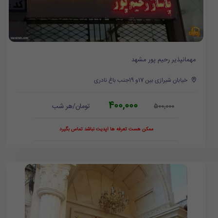
مهمانپذیر رحیم پور مشهد
خیابان شیرازی بین 17و 19جنب باغ نادری
400,000
تومان/هر شب
500,000
ممکن هست تعرفه ها آپدیت نباشد تماس بگیرد