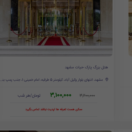
هتل بزرگ پارک حیات مشهد
مشهد، انتهای بلوار وکیل آباد، کیلومتر 5 طرقبه، امام خمینی 1، جنب پمپ بنزین گلستان
3,100,000
تومان/هر شب
3,200,000
ممکن هست تعرفه ها آپدیت نباشد تماس بگیرد