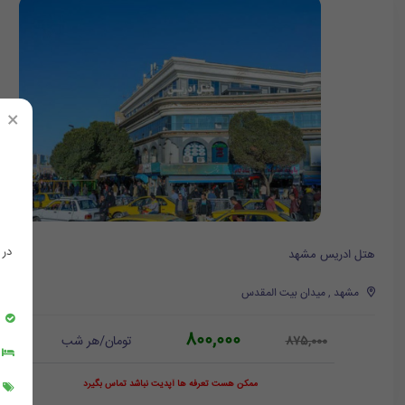
×
در
هتل ادریس مشهد
مشهد , میدان بیت المقدس
800,000
تومان/هر شب
875,000
ممکن هست تعرفه ها آپدیت نباشد تماس بگیرد