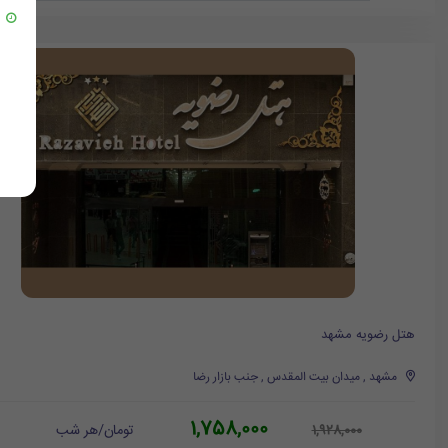
هتل رضویه مشهد
مشهد , میدان بیت المقدس , جنب بازار رضا
1,758,000
تومان/هر شب
1,928,000