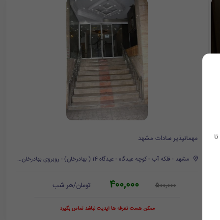
تا
مهمانپذیر سادات مشهد
مشهد - فلکه آب - کوچه عیدگاه - عیدگاه 14 ( بهادرخان) - روبروی بهادرخان 3 - پلاک 193
400,000
تومان/هر شب
500,000
ممکن هست تعرفه ها آپدیت نباشد تماس بگیرد