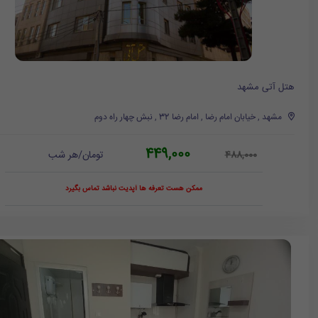
هتل آتی مشهد
مشهد , خیابان امام رضا , امام رضا 32 , نبش چهار راه دوم
449,000
تومان/هر شب
488,000
ممکن هست تعرفه ها آپدیت نباشد تماس بگیرد