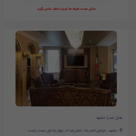
ممکن هست تعرفه ها آپدیت نباشد تماس بگیرد
هتل صدرا مشهد
مشهد , خیابان امام رضا , امام رضا 10 , چهار راه اول سمت راست