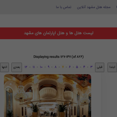
مجله هتل مشهد آنلاین
تماس با ما
لیست هتل ها و هتل آپارتمان های مشهد
Displaying results 127-147 (of 826)
12
-
11
-
10
-
9
-
8
-
7
-
6
-
5
-
4
-
3