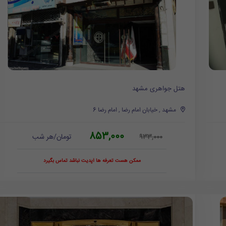
هتل جواهری مشهد
مشهد , خیابان امام رضا , امام رضا 6
853,000
تومان/هر شب
933,000
ممکن هست تعرفه ها آپدیت نباشد تماس بگیرد