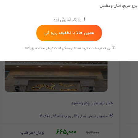
رزرو سریع، آسان و مطمئن
دیگر نمایش نده
همین حالا با تخفیف رزرو کن
⏳ این تخفیف‌ها محدود هستند و ممکن است در هر لحظه تغییر کنند.
هتل آپارتمان یزدان مشهد
مشهد , دانش شرقی 12 , رجب زاده 16 , پلاک 4
665,000
تومان/هر شب
726,000