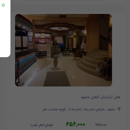
هتل آپارتمان کنعان مشهد
مشهد , خیابان امام رضا , امام ضا 8 , کوچه صاحب علم
656,000
تومان/هر شب
716,000