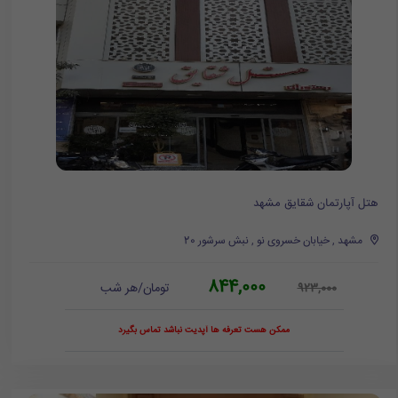
هتل آپارتمان شقایق مشهد
مشهد , خیابان خسروی نو , نبش سرشور 20
844,000
تومان/هر شب
923,000
ممکن هست تعرفه ها آپدیت نباشد تماس بگیرد