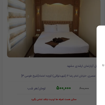
تا
هتل آپارتمان ارشدی مشهد
عنصری -خیابان امام رضا 6 (شهیدتوکلی)-کوچه اعتماد[شیخ طوسی 3]
500,000
تومان/هر شب
600,000
ممکن هست تعرفه ها آپدیت نباشد تماس بگیرد