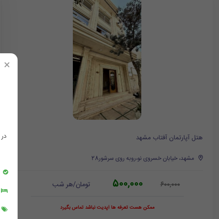
×
در
هتل آپارتمان آفتاب مشهد
مشهد، خیابان خسروی نو،روبه روی سرشور28
500,000
تومان/هر شب
600,000
ممکن هست تعرفه ها آپدیت نباشد تماس بگیرد