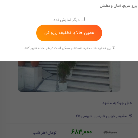
رزرو سریع، آسان و مطمئن
دیگر نمایش نده
همین حالا با تخفیف رزرو کن
⏳ این تخفیف‌ها محدود هستند و ممکن است در هر لحظه تغییر کنند.
هتل جوادیه مشهد
مشهد , خیابان طبرسی , طبرسی 25
683,000
تومان/هر شب
746,000