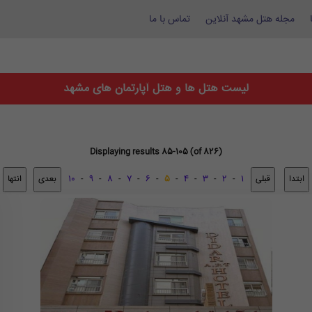
مجله هتل مشهد آنلاین
تماس با ما
لیست هتل ها و هتل آپارتمان های مشهد
Displaying results 85-105 (of 826)
10
-
9
-
8
-
7
-
6
-
5
-
4
-
3
-
2
-
1