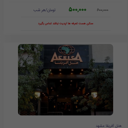
500,000
تومان/هر شب
600,000
ممکن هست تعرفه ها آپدیت نباشد تماس بگیرد
هتل آفریقا مشهد