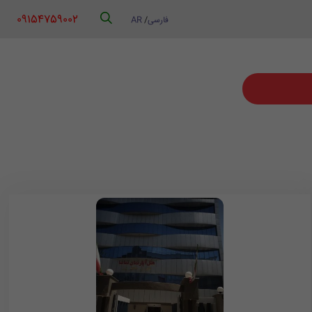
‪ 09154759002
فارسی
/
AR