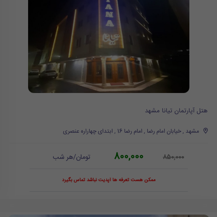
هتل آپارتمان تیانا مشهد
مشهد , خیابان امام رضا , امام رضا 16 , ابتدای چهاراره عنصری
800,000
تومان/هر شب
850,000
ممکن هست تعرفه ها آپدیت نباشد تماس بگیرد