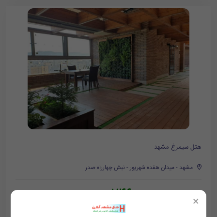
هتل سیمرغ مشهد
مشهد - میدان هفده شهریور - نبش چهارراه صدر
1,266,000
تومان/هر شب
1,387,000
×
ممکن هست تعرفه ها آپدیت نباشد تماس بگیرد