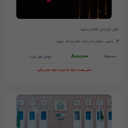
هتل آپارتمان افشار مشهد
مشهد , خیابان امام رضا , امام رضا 5 , چهنو 1
800,000
تومان/هر شب
850,000
ممکن هست تعرفه ها آپدیت نباشد تماس بگیرد