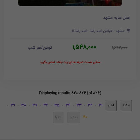
هتل سایه مشهد
مشهد - خیابان امام رضا - امام رضا 5
1,548,000
تومان/هر شب
1,697,000
ممکن هست تعرفه ها آپدیت نباشد تماس بگیرد
Displaying results 820-826 (of 826)
-
39
-
38
-
37
-
36
-
35
-
34
-
33
-
32
-
31
40