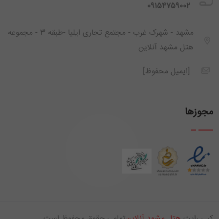
‪ 09154759002
مشهد - شهرک غرب - مجتمع تجاری ایلیا -طبقه 3 - مجموعه
هتل مشهد آنلاین
[ایمیل محفوظ]
مجوزها
کپی رایت
هتل مشهد آنلاین
تمامی حقوق محفوظ است.