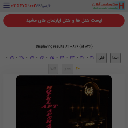
‪ 09154759002
فارسی
/
AR
لیست هتل ها و هتل آپارتمان های مشهد
Displaying results 820-826 (of 826)
-
39
-
38
-
37
-
36
-
35
-
34
-
33
-
32
-
31
40