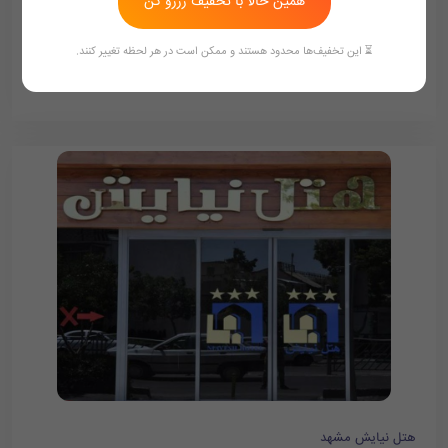
همین حالا با تخفیف رزرو کن
834,000
تومان/هر شب
912,000
⏳ این تخفیف‌ها محدود هستند و ممکن است در هر لحظه تغییر کنند.
ممکن هست تعرفه ها آپدیت نباشد تماس بگیرد
هتل نیایش مشهد