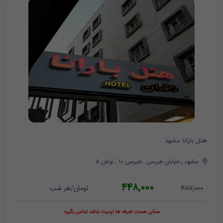
هتل بارانا مشهد
مشهد , خیابان طبرسی , طبرسی 10 , نوغان 8
448,000
تومان/هر شب
487,000
ممکن هست تعرفه ها آپدیت نباشد تماس بگیرد