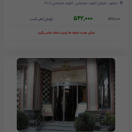
مشهد , خیابان آخوند خراسانی , آخوند خراسانی 20/1
542,000
تومان/هر شب
591,000
ممکن هست تعرفه ها آپدیت نباشد تماس بگیرد