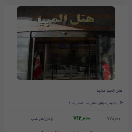
هتل المپیا مشهد
مشهد , خیابان امام رضا , امام رضا 8
712,000
تومان/هر شب
778,000