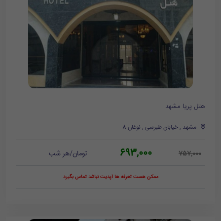
هتل پریا مشهد
مشهد , خیابان طبرسی , نوغان 8
693,000
تومان/هر شب
757,000
ممکن هست تعرفه ها آپدیت نباشد تماس بگیرد