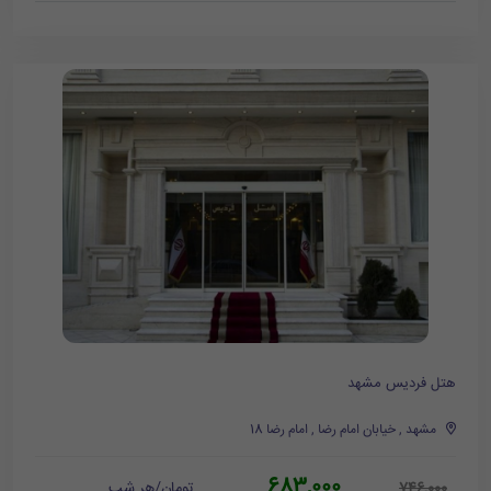
هتل فردیس مشهد
مشهد , خیابان امام رضا , امام رضا 18
683,000
تومان/هر شب
746,000