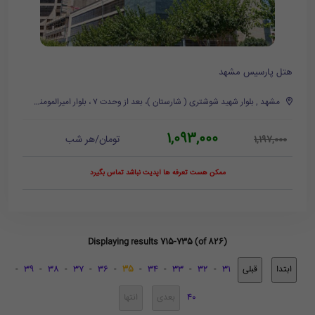
هتل پارسیس مشهد
مشهد , بلوار شهید شوشتری ( شارستان )، بعد از وحدت ۷ ، بلوار امیرالمومنین، ساختمان دوم سمت راست
1,093,000
تومان/هر شب
1,197,000
ممکن هست تعرفه ها آپدیت نباشد تماس بگیرد
Displaying results 715-735 (of 826)
-
39
-
38
-
37
-
36
-
35
-
34
-
33
-
32
-
31
40