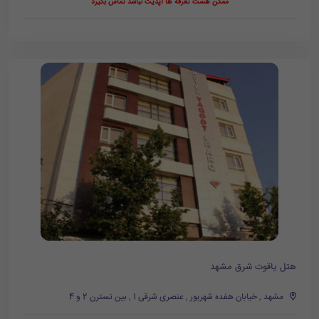
ممکن هست تعرفه ها آپدیت نباشد تماس بگیرد
هتل یاقوت شرق مشهد
مشهد , خیابان هفده شهریور , عنصری شرقی 1 , بین نسترن 2 و 4