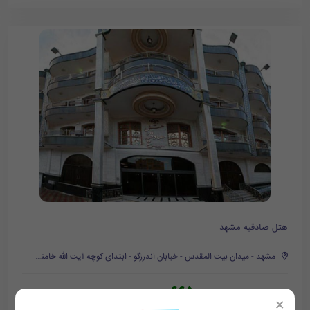
هتل صادقیه مشهد
مشهد - میدان بیت المقدس - خیابان اندرزگو - ابتدای کوچه آیت الله خامنه ای
665,000
تومان/هر شب
726,000
×