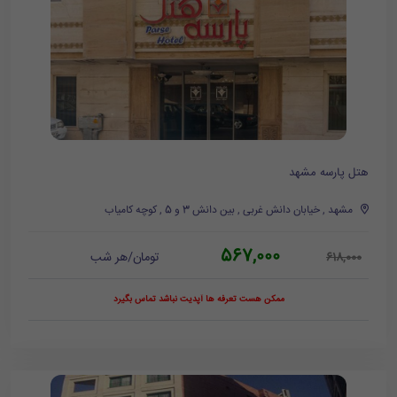
هتل پارسه مشهد
مشهد , خیابان دانش غربی , بین دانش 3 و 5 , کوچه کامیاب
567,000
تومان/هر شب
618,000
ممکن هست تعرفه ها آپدیت نباشد تماس بگیرد