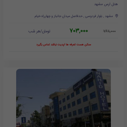
هتل ارس مشهد
مشهد , بلوار فردوسی , حدفاصل میدان جانباز و چهارراه خیام
703,000
تومان/هر شب
768,000
ممکن هست تعرفه ها آپدیت نباشد تماس بگیرد