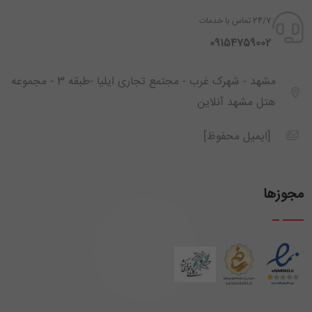
24/7 تماس با خدمات
‪ 09154759002
مشهد - شهرک غرب - مجتمع تجاری ایلیا -طبقه 3 - مجموعه
هتل مشهد آنلاین
[ایمیل محفوظ]
مجوزها