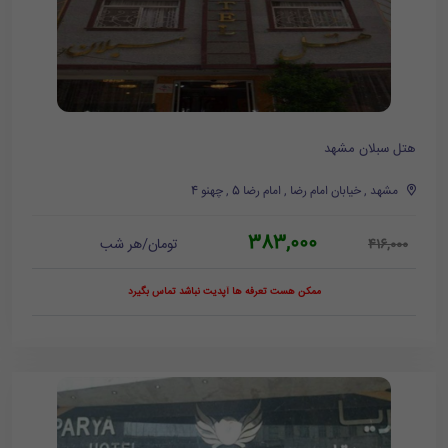
هتل سبلان مشهد
مشهد , خیابان امام رضا , امام رضا 5 , چهنو 4
383,000
تومان/هر شب
416,000
ممکن هست تعرفه ها آپدیت نباشد تماس بگیرد