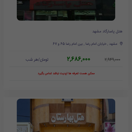
هتل پاسارگاد مشهد
مشهد , خیابان امام رضا , بین امام رضا 65 و 67
2,686,000
تومان/هر شب
2,949,000
ممکن هست تعرفه ها آپدیت نباشد تماس بگیرد