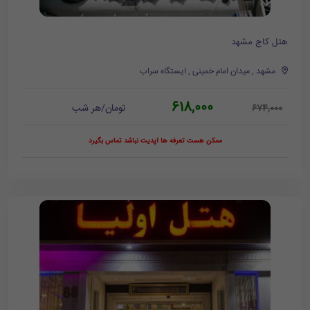
هتل کاج مشهد
مشهد , میدان امام خمینی , ایستگاه سراب
618,000
تومان/هر شب
674,000
ممکن هست تعرفه ها آپدیت نباشد تماس بگیرد