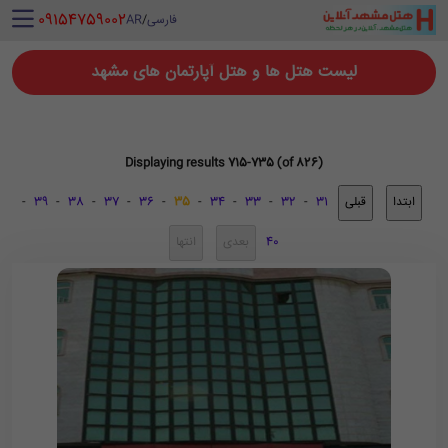
‪ 09154759002
فارسی
/
AR
لیست هتل ها و هتل آپارتمان های مشهد
Displaying results 715-735 (of 826)
-
39
-
38
-
37
-
36
-
35
-
34
-
33
-
32
-
31
40