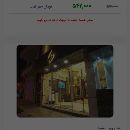
542,000
تومان/هر شب
591,000
ممکن هست تعرفه ها آپدیت نباشد تماس بگیرد
هتل رویا مشهد