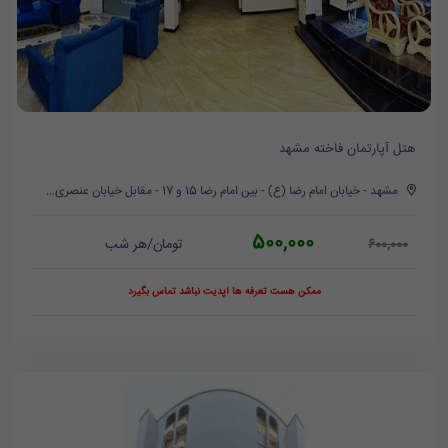
هتل آپارتمان فاخته مشهد
مشهد - خیابان امام رضا (ع) - بین امام رضا 15 و 17 - مقابل خیابان عنصری - پلاک 573
500,000
تومان/هر شب
600,000
ممکن هست تعرفه ها آپدیت نباشد تماس بگیرد