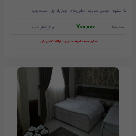
مشهد - خیابان امام رضا - امام رضا ۸ - چهار راه اول - سمت چپ
700,000
تومان/هر شب
800,000
ممکن هست تعرفه ها آپدیت نباشد تماس بگیرد