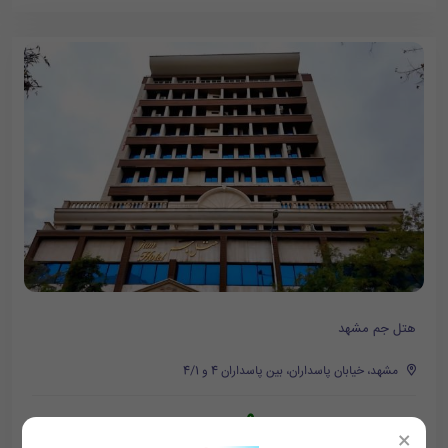
هتل جم مشهد
مشهد، خیابان پاسداران، بین پاسداران 4 و 4/1
900,000
تومان/هر شب
1,000,000
×