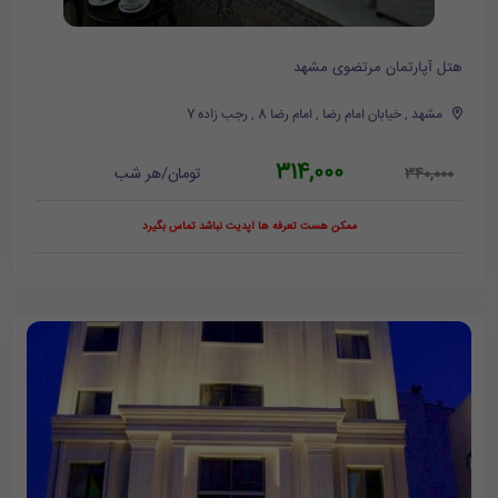
هتل آپارتمان مرتضوی مشهد
مشهد , خیابان امام رضا , امام رضا 8 , رجب زاده 7
314,000
تومان/هر شب
340,000
ممکن هست تعرفه ها آپدیت نباشد تماس بگیرد