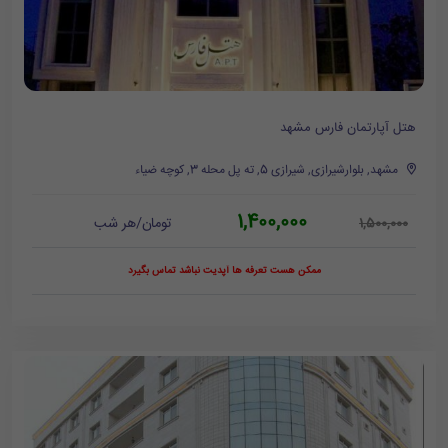
هتل آپارتمان فارس مشهد
مشهد, بلوارشیرازی, شیرازی 5, ته پل محله 3, کوچه ضیاء
1,400,000
تومان/هر شب
1,500,000
ممکن هست تعرفه ها آپدیت نباشد تماس بگیرد