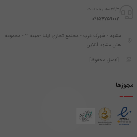
24/7 تماس با خدمات
‪ 09154759002
مشهد - شهرک غرب - مجتمع تجاری ایلیا -طبقه 3 - مجموعه
هتل مشهد آنلاین
[ایمیل محفوظ]
مجوزها