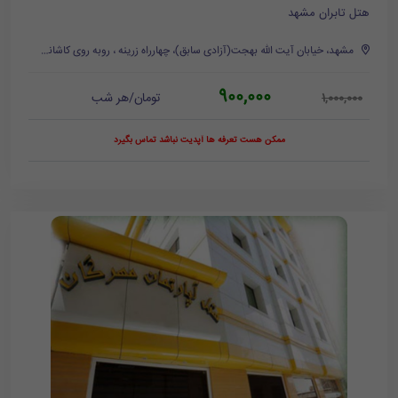
هتل تابران مشهد
مشهد، خیابان آیت الله بهجت(آزادی سابق)، چهارراه زرینه ، روبه روی کاشانی 14
900,000
تومان/هر شب
1,000,000
ممکن هست تعرفه ها آپدیت نباشد تماس بگیرد