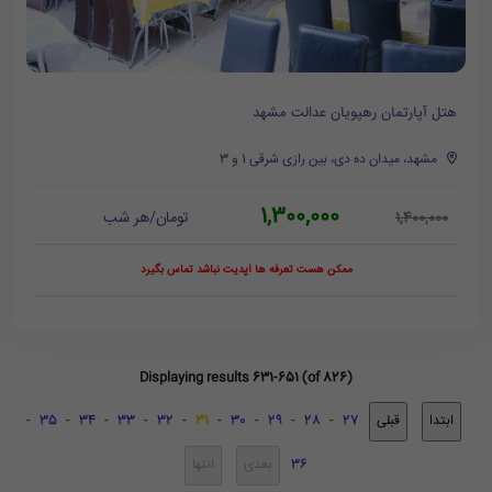
هتل آپارتمان رهپویان عدالت مشهد
مشهد، میدان ده دی، بین رازی شرقی 1 و 3
1,300,000
تومان/هر شب
1,400,000
ممکن هست تعرفه ها آپدیت نباشد تماس بگیرد
Displaying results 631-651 (of 826)
-
35
-
34
-
33
-
32
-
31
-
30
-
29
-
28
-
27
36