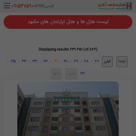
‪ 09154759002
فارسی
/
AR
لیست هتل ها و هتل آپارتمان های مشهد
Displaying results 631-651 (of 826)
-
35
-
34
-
33
-
32
-
31
-
30
-
29
-
28
-
27
36