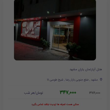
هتل آپارتمان یاران مشهد
مشهد , ضلع جنوبی بازار رضا , شیخ طوسی 11
347,000
تومان/هر شب
376,000
ممکن هست تعرفه ها آپدیت نباشد تماس بگیرد