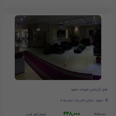
هتل آپارتمان علیزاده مشهد
مشهد , خیابان امام رضا , امام رضا 8
448,000
تومان/هر شب
487,000