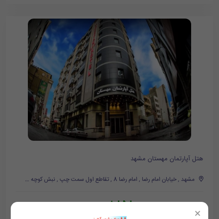
هتل آپارتمان مهستان مشهد
مشهد , خیابان امام رضا , امام رضا 8 , تقاطع اول سمت چپ , نبش کوچه دوم
1,858,000
تومان/هر شب
2,038,000
×