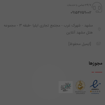
24/7 تماس با خدمات
‪ 09154759002
مشهد - شهرک غرب - مجتمع تجاری ایلیا -طبقه 3 - مجموعه
هتل مشهد آنلاین
[ایمیل محفوظ]
مجوزها