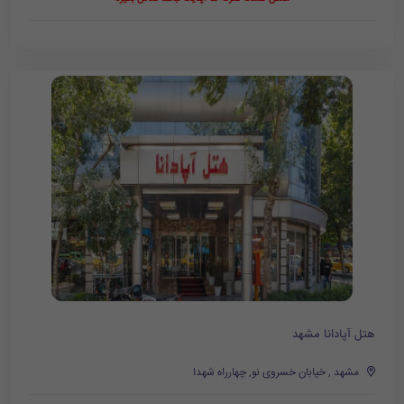
هتل آپادانا مشهد
مشهد , خیابان خسروی نو, چهارراه شهدا