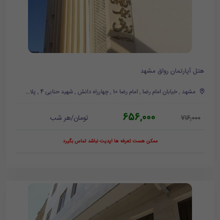
هتل آپارتمان رواق مشهد
مشهد , خیابان امام رضا , امام رضا 10 , چهارراه دانش , شهید حنایی 4 , پلاک 29
656,000
تومان/هر شب
716,000
ممکن هست تعرفه ها آپدیت نباشد تماس بگیرد