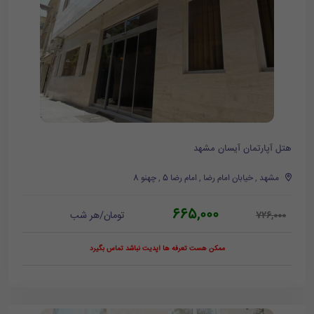
هتل آپارتمان آیسان مشهد
مشهد , خیابان امام رضا , امام رضا 5 , چهنو 8
665,000
تومان/هر شب
726,000
ممکن هست تعرفه ها آپدیت نباشد تماس بگیرد