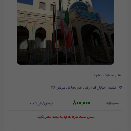
هتل محلات مشهد
مشهد , خیابان امام رضا , امام رضا 5 , سرشور 26
800,000
تومان/هر شب
850,000
ممکن هست تعرفه ها آپدیت نباشد تماس بگیرد