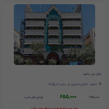
هتل نور مشهد
مشهد , خیابان خسروی نو , نبش اندرزگو 17
655,000
تومان/هر شب
715,000
ممکن هست تعرفه ها آپدیت نباشد تماس بگیرد