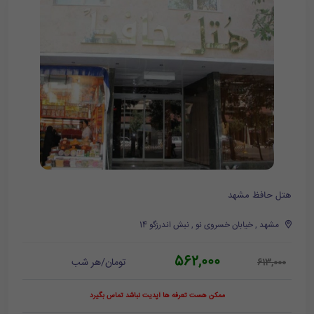
هتل حافظ مشهد
مشهد , خیابان خسروی نو , نبش اندرزگو 14
562,000
تومان/هر شب
613,000
ممکن هست تعرفه ها آپدیت نباشد تماس بگیرد