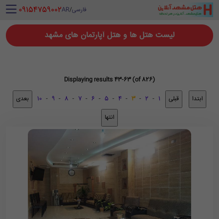
‪ 09154759002
فارسی
/
AR
لیست هتل ها و هتل آپارتمان های مشهد
Displaying results 43-63 (of 826)
10
-
9
-
8
-
7
-
6
-
5
-
4
-
3
-
2
-
1