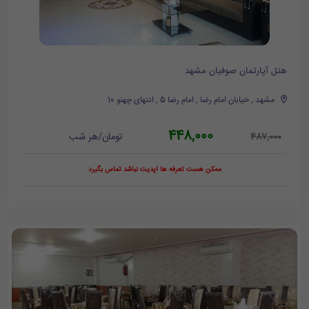
هتل آپارتمان صوفیان مشهد
مشهد , خیابان امام رضا , امام رضا 5 , انتهای چهنو 10
448,000
تومان/هر شب
487,000
ممکن هست تعرفه ها آپدیت نباشد تماس بگیرد