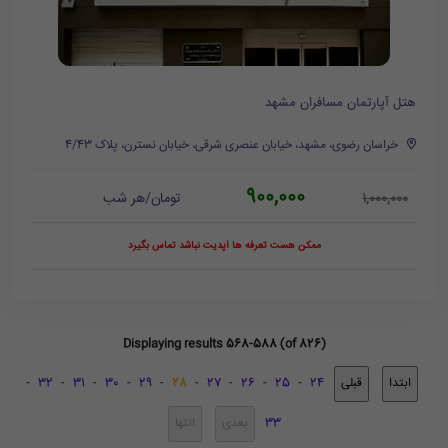
هتل آپارتمان مسافران مشهد
خراسان رضوی، مشهد، خیابان عنصری شرقی، خیابان نسترن، پلاک 4/43
900,000
تومان/هر شب
1,000,000
ممکن هست تعرفه ها آپدیت نباشد تماس بگیرد
Displaying results 568-588 (of 826)
-
32
-
31
-
30
-
29
-
28
-
27
-
26
-
25
-
24
33