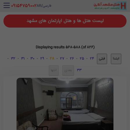
‪ 09154759002
فارسی
/
AR
لیست هتل ها و هتل آپارتمان های مشهد
Displaying results 568-588 (of 826)
-
32
-
31
-
30
-
29
-
28
-
27
-
26
-
25
-
24
33