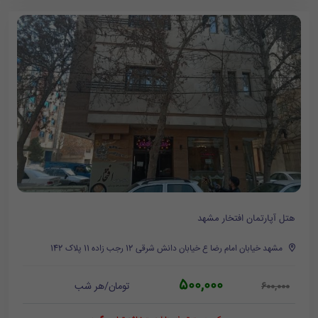
هتل آپارتمان افتخار مشهد
مشهد خیابان امام رضا ع خیابان دانش شرقی 12 رجب زاده 11 پلاک 142
500,000
تومان/هر شب
600,000