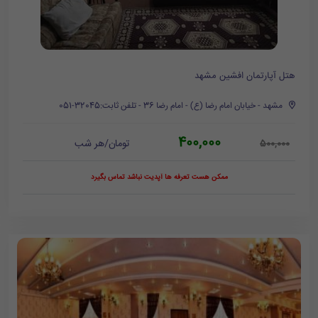
هتل آپارتمان افشین مشهد
مشهد - خیابان امام رضا (ع) - امام رضا 36 - تلفن ثابت:32045-051
400,000
تومان/هر شب
500,000
ممکن هست تعرفه ها آپدیت نباشد تماس بگیرد