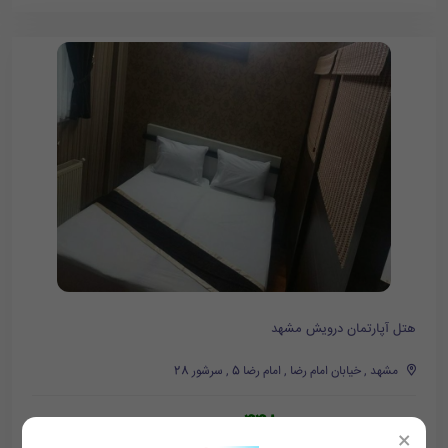
هتل آپارتمان درویش مشهد
مشهد , خیابان امام رضا , امام رضا 5 , سرشور 28
448,000
تومان/هر شب
487,000
×