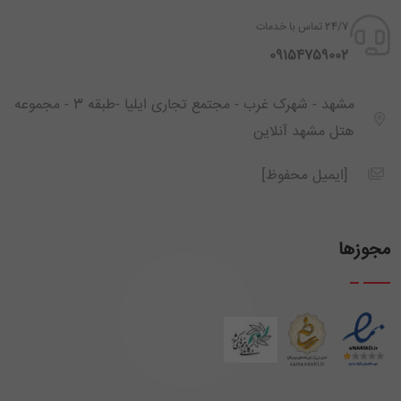
24/7 تماس با خدمات
‪ 09154759002
مشهد - شهرک غرب - مجتمع تجاری ایلیا -طبقه 3 - مجموعه
هتل مشهد آنلاین
[ایمیل محفوظ]
مجوزها