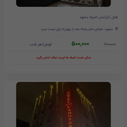
هتل آپارتمان اصیلا مشهد
مشهد- خیابان امام رضا8-بعد از چهارراه اول-سمت چپ
500,000
تومان/هر شب
600,000
ممکن هست تعرفه ها آپدیت نباشد تماس بگیرد