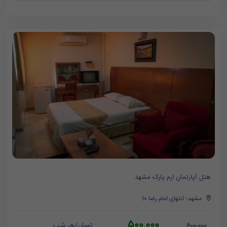
هتل آپارتمان ارم پارک مشهد
مشهد- انتهای امام رضا 10
500,000
تومان/هر شب
600,000