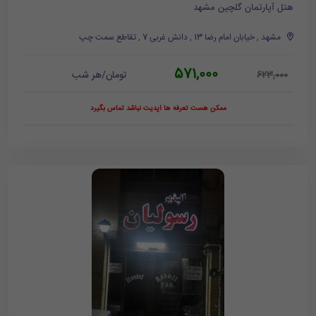
هتل آپارتمان گلچین مشهد
مشهد , خیابان امام رضا 13 , دانش غربی 7 , تقاطع سمت چپ
571,000
تومان/هر شب
623,000
ممکن هست تعرفه ها آپدیت نباشد تماس بگیرد