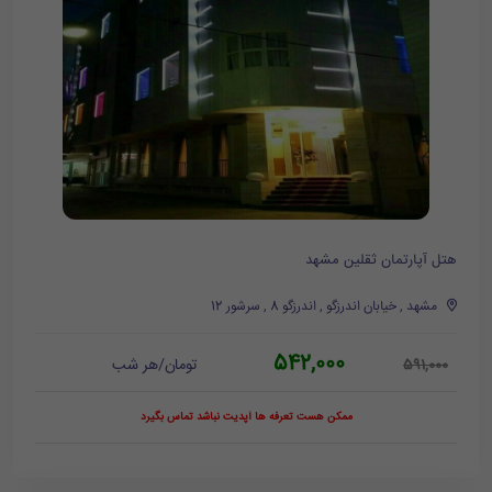
هتل آپارتمان ثقلین مشهد
مشهد , خیابان اندرزگو , اندرزگو 8 , سرشور 12
542,000
تومان/هر شب
591,000
ممکن هست تعرفه ها آپدیت نباشد تماس بگیرد