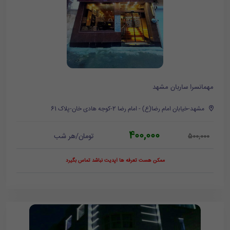
مهمانسرا ساربان مشهد
مشهد-خیابان امام رضا(ع) - امام رضا 2-کوجه هادی خان-پلاک 61
400,000
تومان/هر شب
500,000
ممکن هست تعرفه ها آپدیت نباشد تماس بگیرد