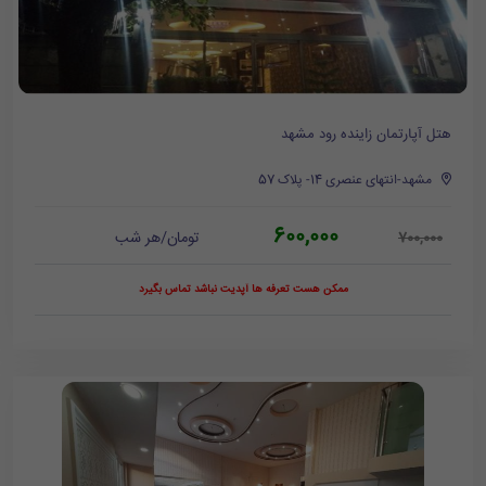
هتل آپارتمان زاینده رود مشهد
مشهد-انتهای عنصری 14- پلاک 57
600,000
تومان/هر شب
700,000
ممکن هست تعرفه ها آپدیت نباشد تماس بگیرد