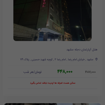
هتل آپارتمان دجله مشهد
مشهد , خیابان امام رضا , امام رضا 2 , کوچه شهید حسینی , پلاک 79
448,000
تومان/هر شب
487,000
ممکن هست تعرفه ها آپدیت نباشد تماس بگیرد