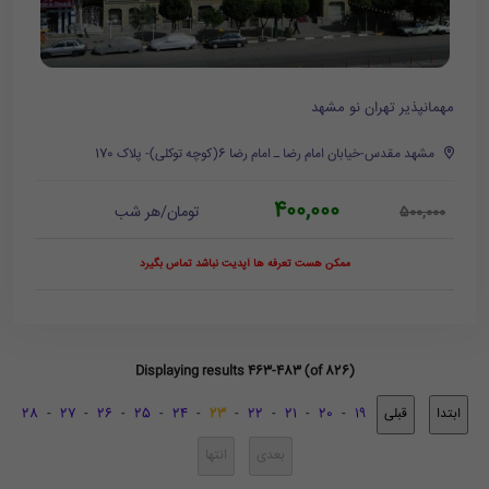
مهمانپذیر تهران نو مشهد
مشهد مقدس-خیابان امام رضا ـ امام رضا 6(کوچه توکلی)- پلاک 170
400,000
تومان/هر شب
500,000
ممکن هست تعرفه ها آپدیت نباشد تماس بگیرد
Displaying results 463-483 (of 826)
28
-
27
-
26
-
25
-
24
-
23
-
22
-
21
-
20
-
19