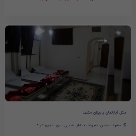
هتل آپارتمان پاییزان مشهد
مشهد - خیابان امام رضا - خیابان عنصری - بین عنصری ۶ و ۸