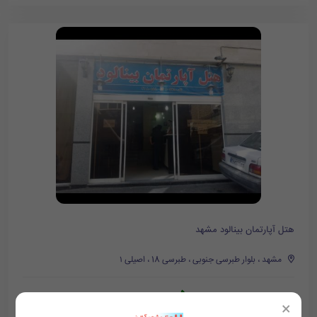
هتل آپارتمان بینالود مشهد
مشهد ، بلوار طبرسی جنوبی ، طبرسی 18 ، اصیلی ۱
500,000
تومان/هر شب
600,000
×