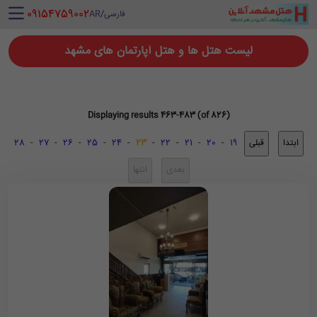
‪ 09154759002
فارسی
/
AR
لیست هتل ها و هتل آپارتمان های مشهد
Displaying results 463-483 (of 826)
28
-
27
-
26
-
25
-
24
-
23
-
22
-
21
-
20
-
19