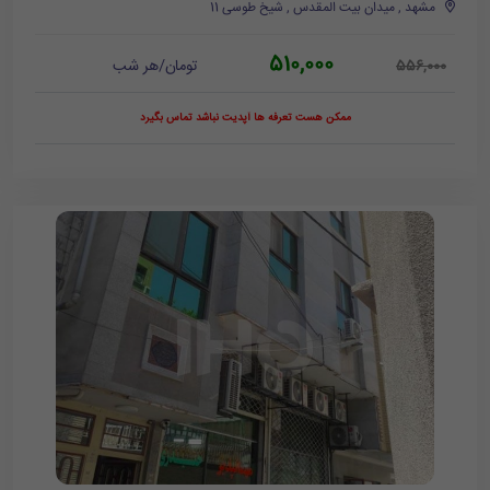
مشهد , میدان بیت المقدس , شیخ طوسی 11
510,000
تومان/هر شب
556,000
ممکن هست تعرفه ها آپدیت نباشد تماس بگیرد