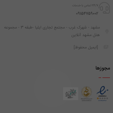
24/7 تماس با خدمات
‪ 09154759002
مشهد - شهرک غرب - مجتمع تجاری ایلیا -طبقه 3 - مجموعه
هتل مشهد آنلاین
[ایمیل محفوظ]
مجوزها