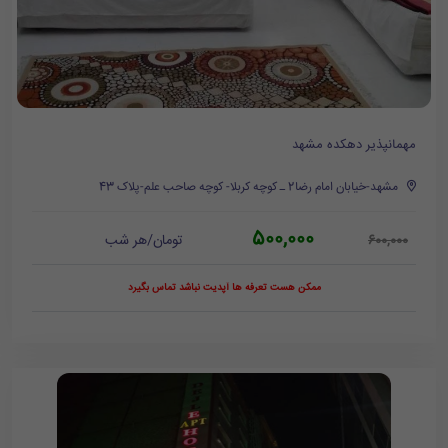
مهمانپذیر دهکده مشهد
مشهد-خیابان امام رضا2 ـ کوچه کربلا- کوچه صاحب علم-پلاک 43
500,000
تومان/هر شب
600,000
ممکن هست تعرفه ها آپدیت نباشد تماس بگیرد