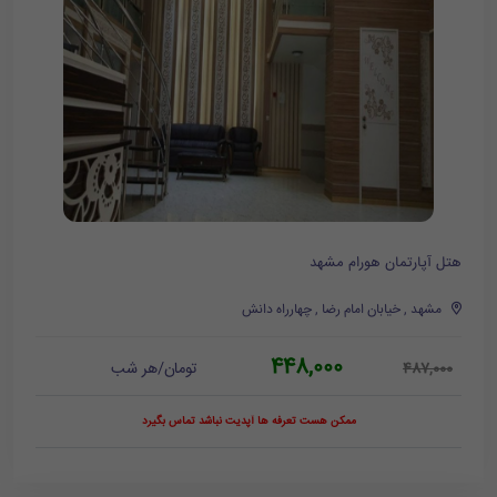
هتل آپارتمان هورام مشهد
مشهد , خیابان امام رضا , چهارراه دانش
448,000
تومان/هر شب
487,000
ممکن هست تعرفه ها آپدیت نباشد تماس بگیرد