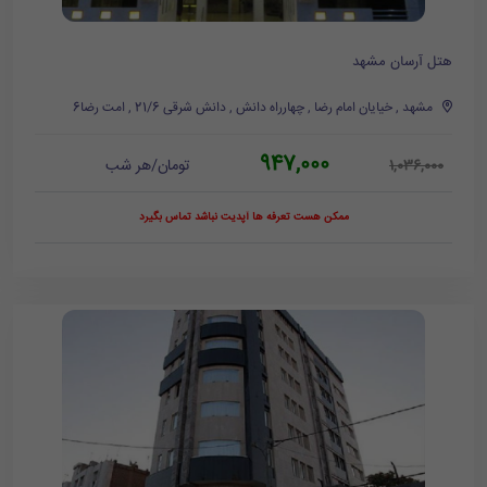
هتل آرسان مشهد
مشهد , خیایان امام رضا , چهارراه دانش , دانش شرقی 21/6 , امت رضا6
947,000
تومان/هر شب
1,036,000
ممکن هست تعرفه ها آپدیت نباشد تماس بگیرد