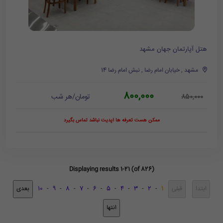
هتل آپارتمان جهان مشهد
مشهد , خیابان امام رضا , نبش امام رضا 14
800,000
تومان/هر شب
850,000
ممکن هست تعرفه ها آپدیت نباشد تماس بگیرد
Displaying results 1-21 (of 826)
10
-
9
-
8
-
7
-
6
-
5
-
4
-
3
-
2
-
1