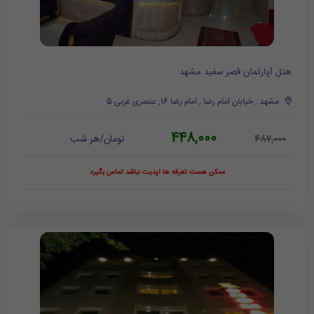
هتل آپارتمان قصر سفید مشهد
مشهد , خیابان امام رضا , امام رضا 16, عنصری غربی 5
448,000
تومان/هر شب
487,000
ممکن هست تعرفه ها آپدیت نباشد تماس بگیرد