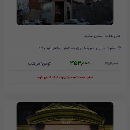
هتل هفت آسمان مشهد
مشهد , خیابان امام رضا , چهار راه دانش , دانش غربی 2/1
354,000
تومان/هر شب
384,000
ممکن هست تعرفه ها آپدیت نباشد تماس بگیرد