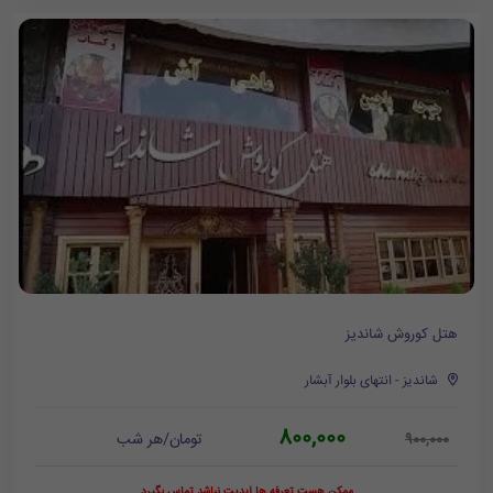
هتل کوروش شاندیز
شاندیز - انتهای بلوار آبشار
800,000
تومان/هر شب
900,000
ممکن هست تعرفه ها آپدیت نباشد تماس بگیرد