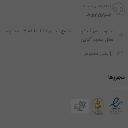
24/7 تماس با خدمات
‪ 09154759002
مشهد - شهرک غرب - مجتمع تجاری ایلیا -طبقه 3 - مجموعه
هتل مشهد آنلاین
[ایمیل محفوظ]
مجوزها