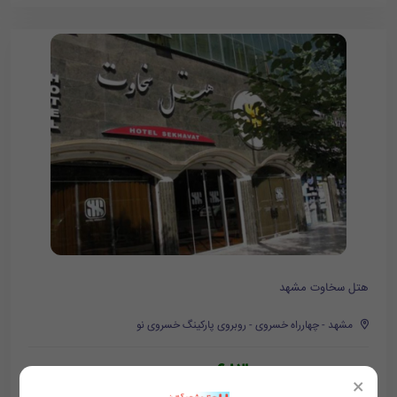
هتل سخاوت مشهد
مشهد - چهارراه خسروی - روبروی پارکینگ خسروی نو
683,000
تومان/هر شب
746,000
×