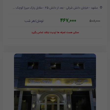
مشهد - خیابان دانش شرقی - بعد از دانش 25 - مقابل پارک میرزا کوچک خان
467,000
تومان/هر شب
508,000
ممکن هست تعرفه ها آپدیت نباشد تماس بگیرد