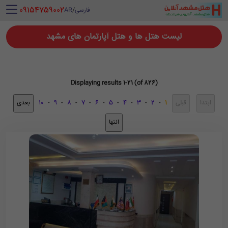
‪ 09154759002
فارسی
/
AR
لیست هتل ها و هتل آپارتمان های مشهد
Displaying results 1-21 (of 826)
10
-
9
-
8
-
7
-
6
-
5
-
4
-
3
-
2
-
1