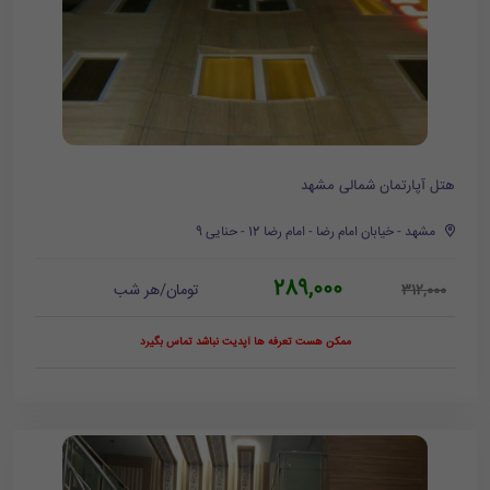
هتل آپارتمان شمالی مشهد
مشهد - خیابان امام رضا - امام رضا 12 - حنایی 9
289,000
تومان/هر شب
312,000
ممکن هست تعرفه ها آپدیت نباشد تماس بگیرد