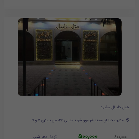
هتل دانیال مشهد
مشهد، خیابان هفده شهریور، شهید حنایی ۲۳، بین نسترن ۷ و ۹
500,000
تومان/هر شب
600,000