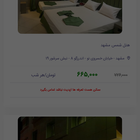
هتل شمس مشهد
مشهد - خیابان خسروی نو - اندرزگو 8 - نبش سرشور 19
665,000
تومان/هر شب
726,000
ممکن هست تعرفه ها آپدیت نباشد تماس بگیرد