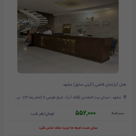
هتل آپارتمان قاضی (گیتی سابق) مشهد
مشهد - میدان بیت المقدس (فلکه آب) - شیخ طوسی 11 (امام رضا 12) - بین رجب زاده 9 و 13
552,000
تومان/هر شب
602,000
ممکن هست تعرفه ها آپدیت نباشد تماس بگیرد