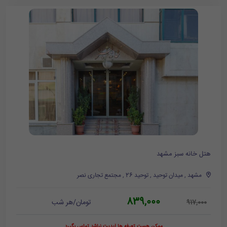
هتل خانه سبز مشهد
مشهد , میدان توحید , توحید 26 , مجتمع تجاری نصر
839,000
تومان/هر شب
917,000
ممکن هست تعرفه ها آپدیت نباشد تماس بگیرد