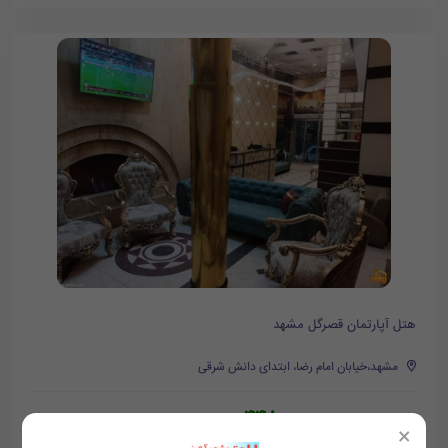
هتل آپارتمان قصرگل مشهد
مشهد،خیابان امام رضا، ابتدای دانش شرقی
448,000
تومان/هر شب
487,000
×