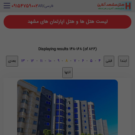
‪ 09154759002
فارسی
/
AR
لیست هتل ها و هتل آپارتمان های مشهد
Displaying results 148-168 (of 826)
13
-
12
-
11
-
10
-
9
-
8
-
7
-
6
-
5
-
4