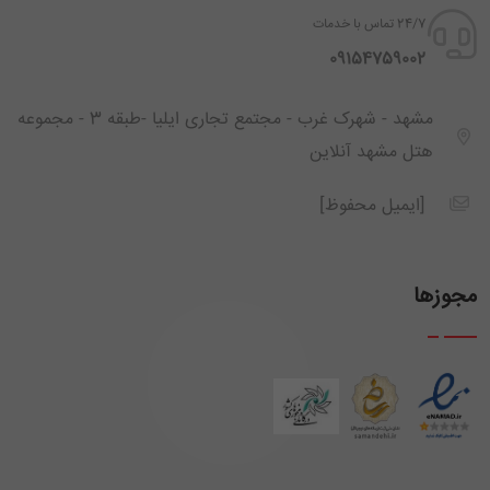
24/7 تماس با خدمات
‪ 09154759002
مشهد - شهرک غرب - مجتمع تجاری ایلیا -طبقه 3 - مجموعه
هتل مشهد آنلاین
[ایمیل محفوظ]
مجوزها