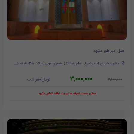
هتل امپراطور مشهد
مشهد، خیابان امام رضا ع ، امام رضا 16 ( عنصری غربی ) پلاک 35، طبقه همکف
3,000,000
تومان/هر شب
3,100,000
ممکن هست تعرفه ها آپدیت نباشد تماس بگیرد