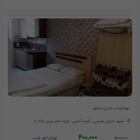
مهمانپذیر جباری مشهد
مشهد-خیابان طبرسی ـ کوچه آصفی - کوچه حمام نوروز-پلاک 8
400,000
تومان/هر شب
500,000