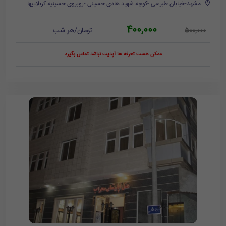
مشهد-خیابان طبرسی -کوچه شهید هادی حسینی -روبروی حسینیه کربلاییها
400,000
تومان/هر شب
500,000
ممکن هست تعرفه ها آپدیت نباشد تماس بگیرد