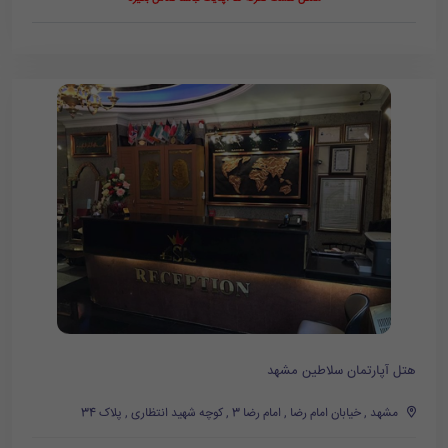
هتل آپارتمان سلاطین مشهد
مشهد , خیابان امام رضا , امام رضا 3 , کوچه شهید انتظاری , پلاک 34