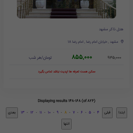
هتل ذاکر مشهد
مشهد , خیابان امام رضا , امام رضا 18
855,000
تومان/هر شب
935,000
ممکن هست تعرفه ها آپدیت نباشد تماس بگیرد
Displaying results 148-168 (of 826)
13
-
12
-
11
-
10
-
9
-
8
-
7
-
6
-
5
-
4