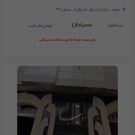
مشهد , خیابان اندرزگو , اندرزگو 8 , سرشور 38
1,701,000
تومان/هر شب
1,866,000
ممکن هست تعرفه ها آپدیت نباشد تماس بگیرد