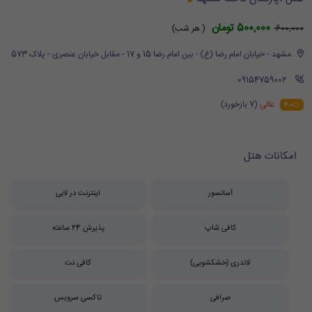
500,000 تومان
600,000
( هر شب)
مشهد - خیابان امام رضا (ع) - بین امام رضا 15 و 17 - مقابل خیابان عنصری - پلاک 573
‪ 09154759002
عالی
(7 بازخورد)
4.0
امکانات هتل
آسانسور
اینترنت در لابی
کافی شاپ
پذیرش 24 ساعته
لاندری (خشکشویی)
کافی نت
صرافی
تاکسی سرویس