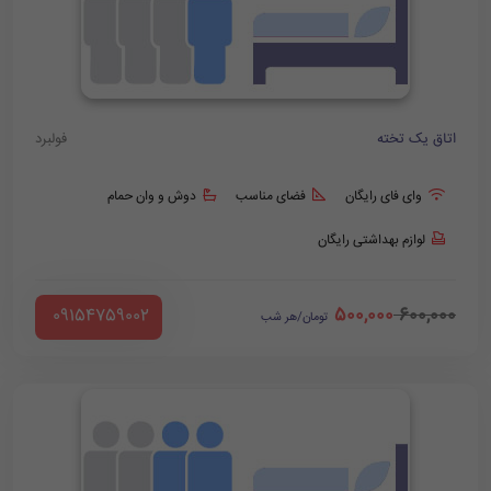
اتاق یک تخته
فولبرد
وای فای رایگان
فضای مناسب
دوش و وان حمام
لوازم بهداشتی رایگان
500,000
600,000
‪ 09154759002
تومان/هر شب