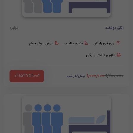
اتاق دوتخته
فولبرد
وای فای رایگان
فضای مناسب
دوش و وان حمام
لوازم بهداشتی رایگان
1,000,000
1,200,000
‪ 09154759002
تومان/هر شب