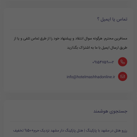
تماس یا ایمیل ؟
مسافرین محترم: هرگونه سوال انتقاد و پیشنهاد خود را از طرق تماس تلفی و یا از
طریق ارسال ایمیل با ما به اشتراک بگذارید
‪ 09154759002
info@hotelmashhadonline.ir
جستجوی هوشمند
رزرو هتل در مشهد با پارکینگ | هتل پارکینگ دار مشهد نزدیک حرم+50% تخفیف