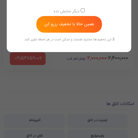
اتاق چهارتخته
فولبرد
دیگر نمایش نده
همین حالا با تخفیف رزرو کن
وای فای رایگان
فضای مناسب
دوش و وان حمام
لوازم بهداشتی رایگان
⏳ این تخفیف‌ها محدود هستند و ممکن است در هر لحظه تغییر کنند.
2,000,000
2,400,000
‪ 09154759002
تومان/هر شب
امکانات اتاق ها
اینترنت در اتاق
آشپزخانه
پاورسوئیچ
تلفن در اتاق