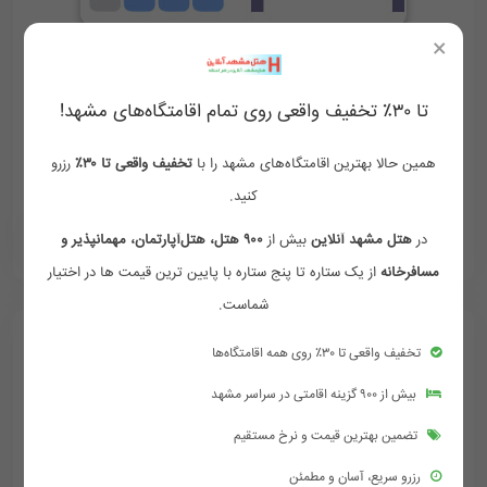
×
اتاق سه تخته
فولبرد
تا ۳۰٪ تخفیف واقعی روی تمام اقامتگاه‌های مشهد!
وای فای رایگان
فضای مناسب
دوش و وان حمام
همین حالا بهترین اقامتگاه‌های مشهد را با
تخفیف واقعی تا ۳۰٪
رزرو
لوازم بهداشتی رایگان
کنید.
1,500,000
1,800,000
در
هتل مشهد آنلاین
بیش از
۹۰۰ هتل، هتل‌آپارتمان، مهمانپذیر و
‪ 09154759002
تومان/هر شب
مسافرخانه
از یک ستاره تا پنج ستاره با پایین ترین قیمت ها در اختیار
شماست.
تخفیف واقعی تا ۳۰٪ روی همه اقامتگاه‌ها
بیش از ۹۰۰ گزینه اقامتی در سراسر مشهد
تضمین بهترین قیمت و نرخ مستقیم
رزرو سریع، آسان و مطمئن