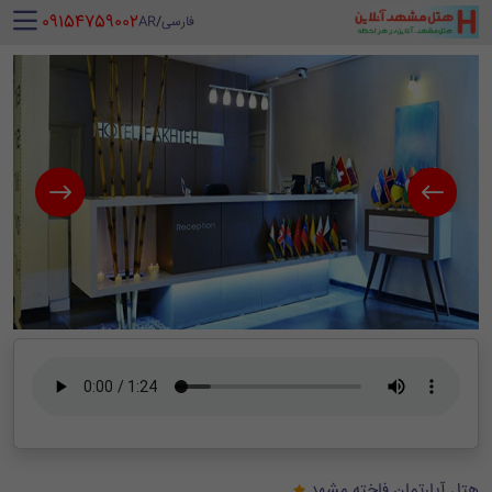
‪ 09154759002
فارسی
/
AR
هتل آپارتمان فاخته مشهد