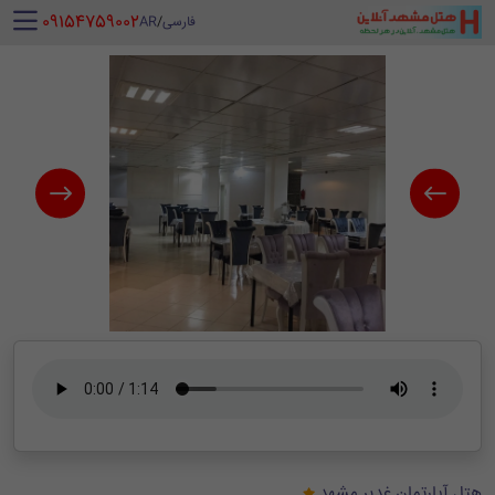
‪ 09154759002
فارسی
/
AR
هتل آپارتمان غدیر مشهد