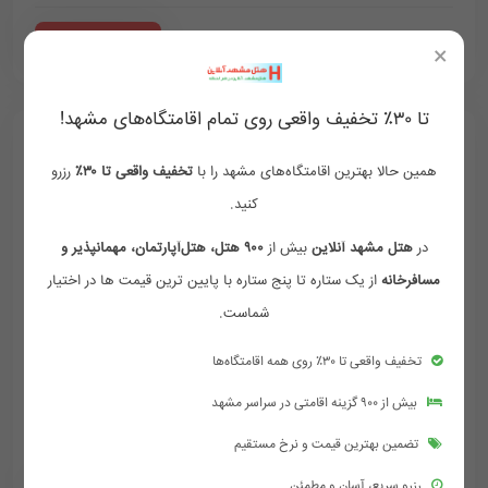
1,800,000
2,100,000
‪ 09154759002
تومان/هر شب
×
تا ۳۰٪ تخفیف واقعی روی تمام اقامتگاه‌های مشهد!
همین حالا بهترین اقامتگاه‌های مشهد را با
تخفیف واقعی تا ۳۰٪
رزرو
کنید.
در
هتل مشهد آنلاین
بیش از
۹۰۰ هتل، هتل‌آپارتمان، مهمانپذیر و
مسافرخانه
از یک ستاره تا پنج ستاره با پایین ترین قیمت ها در اختیار
شماست.
اتاق چهارتخته
فولبرد
تخفیف واقعی تا ۳۰٪ روی همه اقامتگاه‌ها
وای فای رایگان
فضای مناسب
دوش و وان حمام
بیش از ۹۰۰ گزینه اقامتی در سراسر مشهد
لوازم بهداشتی رایگان
تضمین بهترین قیمت و نرخ مستقیم
رزرو سریع، آسان و مطمئن