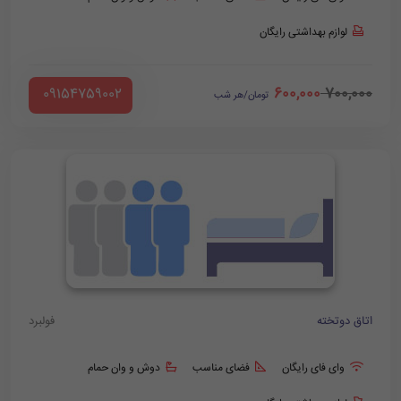
لوازم بهداشتی رایگان
600,000
700,000
‪ 09154759002
تومان/هر شب
اتاق دوتخته
فولبرد
وای فای رایگان
فضای مناسب
دوش و وان حمام