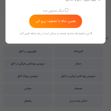
2,400,000
2,800,000
‪ 09154759002
تومان/هر شب
دیگر نمایش نده
همین حالا با تخفیف رزرو کن
⏳ این تخفیف‌ها محدود هستند و ممکن است در هر لحظه تغییر کنند.
امکانات اتاق ها
آشپزخانه
تلویزیون در اتاق
حمام
سرویس بهداشتی فرنگی در اتاق
سرویس بهداشتی ایرانی در اتاق
سرویس روزانه اتاق
صبحانه
مبلمان
امکان پخت و پز
یخچال