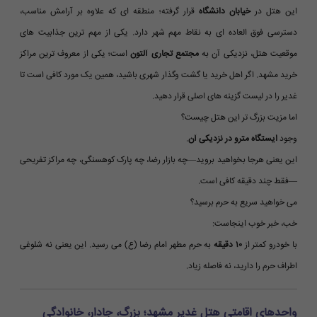
این هتل در
خیابان دانشگاه
قرار گرفته؛ منطقه ای که علاوه بر آرامش مناسب،
دسترسی فوق العاده ای به نقاط مهم شهر دارد. یکی از مهم ترین جذابیت های
موقعیت هتل، نزدیکی آن به
مجتمع تجاری آلتون
است؛ یکی از معروف ترین مراکز
خرید مشهد. اگر اهل خرید یا گشت وگذار شهری باشید، همین یک مورد کافی است تا
غدیر را در لیست گزینه های اصلی قرار دهید.
اما مزیت بزرگ تر این هتل چیست؟
وجود
ایستگاه مترو در نزدیکی آن
.
این یعنی هرجا بخواهید بروید—چه بازار رضا، چه پارک کوهسنگی، چه مراکز تفریحی
—فقط چند دقیقه کافی است.
می خواهید سریع به حرم برسید؟
خب، خبر خوب اینجاست:
با خودرو کمتر از
۱۰ دقیقه
به حرم مطهر امام رضا (ع) می رسید. این یعنی نه شلوغی
اطراف حرم را دارید، نه فاصله زیاد.
واحدهای اقامتی هتل غدیر مشهد؛ بزرگ، جادار، خانوادگی