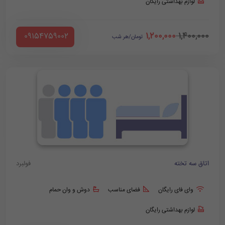
لوازم بهداشتی رایگان
1,200,000
1,400,000
‪ 09154759002
تومان/هر شب
اتاق سه تخته
فولبرد
وای فای رایگان
فضای مناسب
دوش و وان حمام
لوازم بهداشتی رایگان