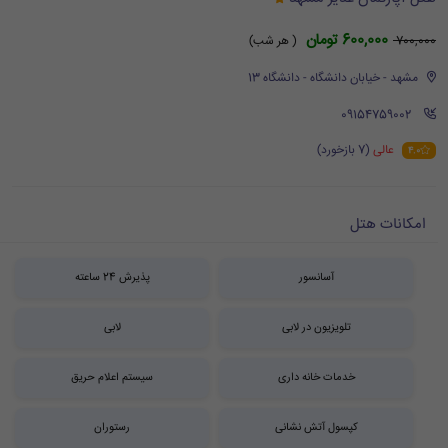
600,000 تومان
700,000
( هر شب)
مشهد - خیابان دانشگاه - دانشگاه 13
‪ 09154759002
عالی
(7 بازخورد)
4.0
امکانات هتل
آسانسور
پذیرش 24 ساعته
تلویزیون در لابی
لابی
خدمات خانه داری
سیستم اعلام حریق
کپسول آتش نشانی
رستوران