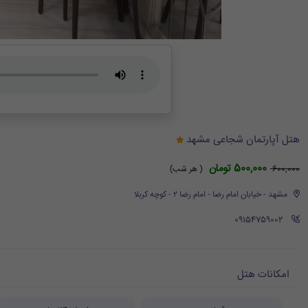
هتل آپارتمان شجاعی مشهد
500,000 تومان
600,000
( هر شب)
مشهد - خیابان امام رضا - امام رضا ۲ - کوچه کربلا
‪ 09154759002
امکانات هتل