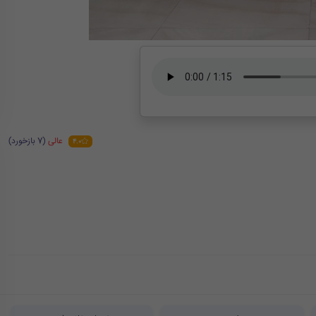
عالی
(7 بازخورد)
4.0