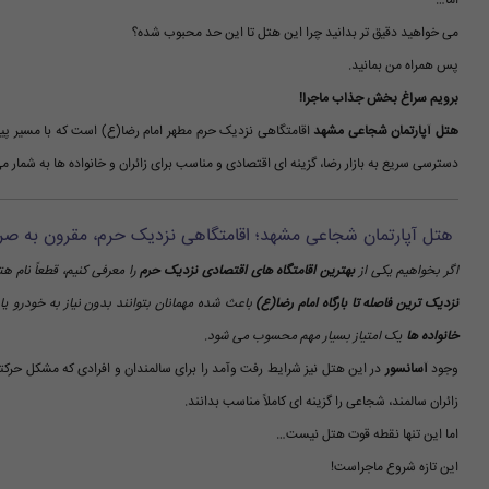
اما…
می خواهید دقیق تر بدانید چرا این هتل تا این حد محبوب شده؟
پس همراه من بمانید.
برویم سراغ بخش جذاب ماجرا!
هتل آپارتمان شجاعی مشهد
اقامتگاهی نزدیک حرم مطهر امام رضا(ع) است که با مسیر پیاد
دسترسی سریع به بازار رضا، گزینه ای اقتصادی و مناسب برای زائران و خانواده ها به شمار می
هتل آپارتمان شجاعی مشهد؛ اقامتگاهی نزدیک حرم، مقرون به صرف
اگر بخواهیم یکی از
بهترین اقامتگاه های اقتصادی نزدیک حرم
را معرفی کنیم، قطعاً نام ه
نزدیک ترین فاصله تا بارگاه امام رضا(ع)
باعث شده مهمانان بتوانند بدون نیاز به خودرو یا
خانواده ها
یک امتیاز بسیار مهم محسوب می شود.
وجود
آسانسور
در این هتل نیز شرایط رفت وآمد را برای سالمندان و افرادی که مشکل حرکت
زائران سالمند، شجاعی را گزینه ای کاملاً مناسب بدانند.
اما این تنها نقطه قوت هتل نیست…
این تازه شروع ماجراست!