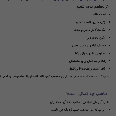
اگر بخواهیم خلاصه بگوییم:
قیمت مناسب
نزدیک ترین فاصله تا حرم
امکانات کامل داخل واحدها
امکان پخت وپز
محیطی آرام و آرامش بخش
دسترسی عالی به بازار رضا
رفت وآمد آسان برای سالمندان
رفاه، امنیت و نظافت قابل قبول
این ترکیب باعث شده شجاعی به یکی از
محبوب ترین اقامتگاه های اقتصادی خیابان امام رض
مناسب چه کسانی است؟
هتل آپارتمان شجاعی انتخاب ایده آل است برای:
زائرانی که می خواهند
خیلی نزدیک حرم
باشند