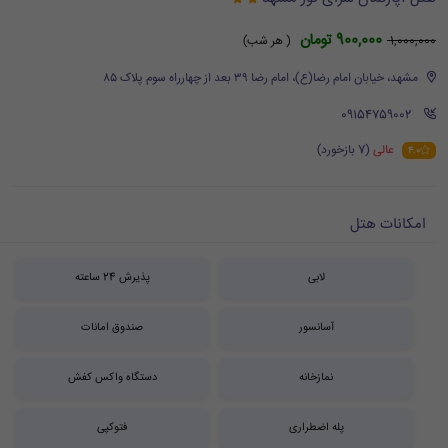
900,000 تومان
1,000,000
( هر شب)
مشهد، خیابان امام رضا(ع)، امام رضا ۳۹ بعد از چهارراه سوم پلاک ۸۵
‪ 09154759002
عالی
(7 بازخورد)
4.0
امکانات هتل
لابی
پذیرش 24 ساعته
آسانسور
صندوق امانات
نمازخانه
دستگاه واکس کفش
پله اضطراری
فتوکپی