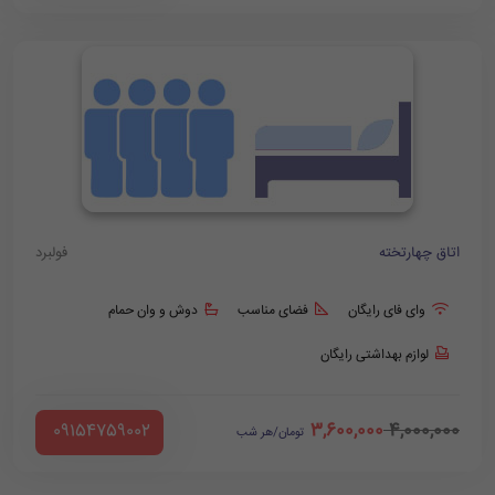
اتاق چهارتخته
فولبرد
وای فای رایگان
فضای مناسب
دوش و وان حمام
لوازم بهداشتی رایگان
3,600,000
4,000,000
‪ 09154759002
تومان/هر شب