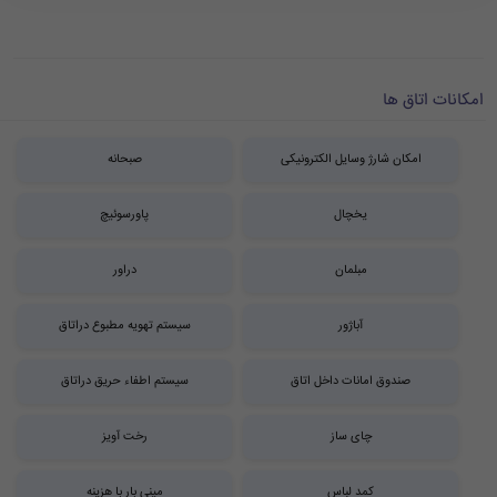
امکانات اتاق ها
امکان شارژ وسایل الکترونیکی
صبحانه
یخچال
پاورسوئیچ
مبلمان
دراور
آباژور
سیستم تهویه مطبوع دراتاق
صندوق امانات داخل اتاق
سیستم اطفاء حریق دراتاق
چای ساز
رخت آویز
کمد لباس
مینی بار با هزینه