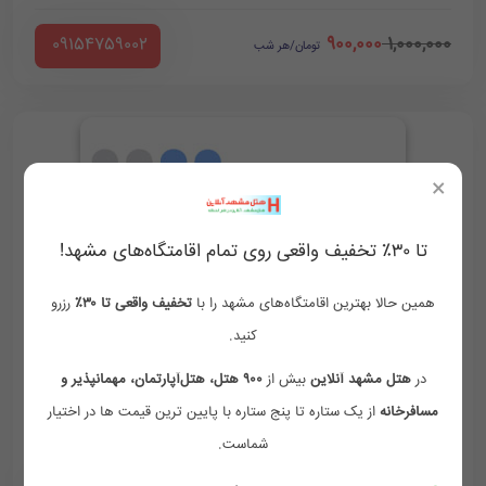
900,000
1,000,000
‪ 09154759002
تومان/هر شب
×
تا ۳۰٪ تخفیف واقعی روی تمام اقامتگاه‌های مشهد!
همین حالا بهترین اقامتگاه‌های مشهد را با
تخفیف واقعی تا ۳۰٪
رزرو
اتاق دوتخته
فولبرد
کنید.
وای فای رایگان
فضای مناسب
دوش و وان حمام
در
هتل مشهد آنلاین
بیش از
۹۰۰ هتل، هتل‌آپارتمان، مهمانپذیر و
مسافرخانه
از یک ستاره تا پنج ستاره با پایین ترین قیمت ها در اختیار
لوازم بهداشتی رایگان
شماست.