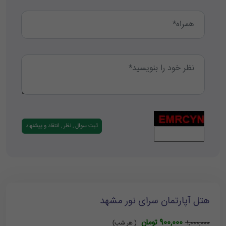
هتل آپارتمان سرای نور مشهد
900,000 تومان
1,000,000
( هر شب)