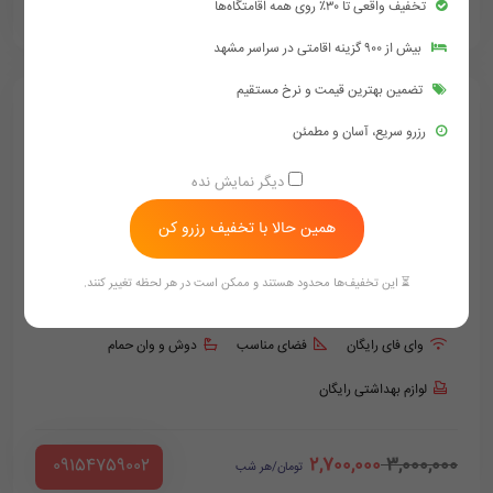
1,800,000
2,000,000
تخفیف واقعی تا ۳۰٪ روی همه اقامتگاه‌ها
‪ 09154759002
تومان/هر شب
بیش از ۹۰۰ گزینه اقامتی در سراسر مشهد
تضمین بهترین قیمت و نرخ مستقیم
رزرو سریع، آسان و مطمئن
دیگر نمایش نده
همین حالا با تخفیف رزرو کن
⏳ این تخفیف‌ها محدود هستند و ممکن است در هر لحظه تغییر کنند.
اتاق سه تخته
فولبرد
وای فای رایگان
فضای مناسب
دوش و وان حمام
لوازم بهداشتی رایگان
2,700,000
3,000,000
‪ 09154759002
تومان/هر شب