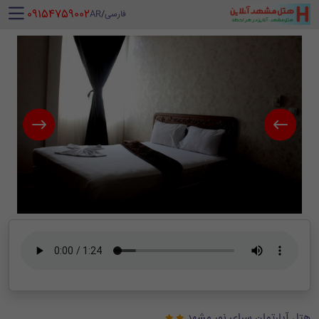
‪ 09154759002
فارسی
/
AR
هتل آپارتمان سرای نور مشهد