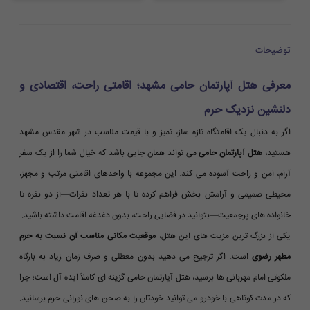
توضیحات
معرفی هتل آپارتمان حامی مشهد؛ اقامتی راحت، اقتصادی و
دلنشین نزدیک حرم
اگر به دنبال یک اقامتگاه تازه ساز، تمیز و با قیمت مناسب در شهر مقدس مشهد
هستید،
هتل آپارتمان حامی
می تواند همان جایی باشد که خیال شما را از یک سفر
آرام، امن و راحت آسوده می کند. این مجموعه با واحدهای اقامتی مرتب و مجهز،
محیطی صمیمی و آرامش بخش فراهم کرده تا با هر تعداد نفرات—از دو نفره تا
خانواده های پرجمعیت—بتوانید در فضایی راحت، بدون دغدغه اقامت داشته باشید.
یکی از بزرگ ترین مزیت های این هتل،
موقعیت مکانی مناسب آن نسبت به حرم
مطهر رضوی
است. اگر ترجیح می دهید بدون معطلی و صرف زمان زیاد به بارگاه
ملکوتی امام مهربانی ها برسید، هتل آپارتمان حامی گزینه ای کاملاً ایده آل است؛ چرا
که در مدت کوتاهی با خودرو می توانید خودتان را به صحن های نورانی حرم برسانید.