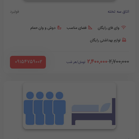
اتاق سه تخته
فولبرد
وای فای رایگان
فضای مناسب
دوش و وان حمام
لوازم بهداشتی رایگان
2,400,000
2,700,000
‪ 09154759002
تومان/هر شب