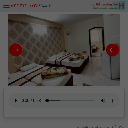
‪ 09154759002
فارسی
/
AR
هتل آپارتمان حامی مشهد