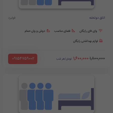
اتاق دوتخته
فولبرد
وای فای رایگان
فضای مناسب
دوش و وان حمام
لوازم بهداشتی رایگان
1,600,000
1,800,000
‪ 09154759002
تومان/هر شب