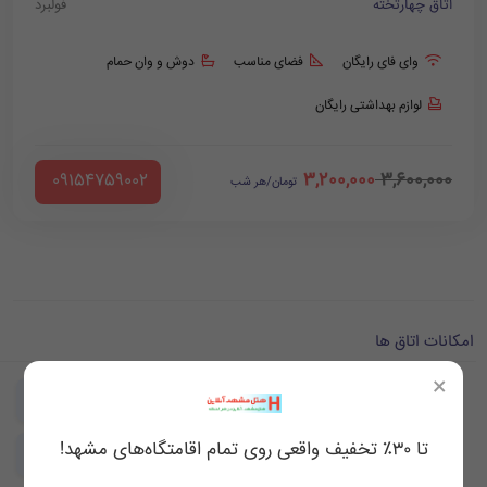
اتاق چهارتخته
فولبرد
وای فای رایگان
فضای مناسب
دوش و وان حمام
لوازم بهداشتی رایگان
3,200,000
3,600,000
‪ 09154759002
تومان/هر شب
امکانات اتاق ها
×
تلویزیون در اتاق
حمام
تا ۳۰٪ تخفیف واقعی روی تمام اقامتگاه‌های مشهد!
روم سرویس
رخت آویز