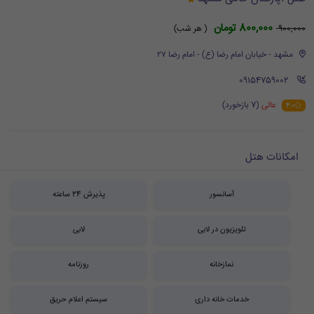
800,000 تومان
900,000
( هر شب)
مشهد - خیابان امام رضا (ع) - امام رضا ۲۷
‪ 09154759002
عالی
(7 بازخورد)
4.0
امکانات هتل
آسانسور
پذیرش 24 ساعته
تلویزیون در لابی
لابی
نمازخانه
روزنامه
خدمات خانه داری
سیستم اعلام حریق