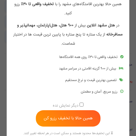
همین حالا بهترین اقامتگاه‌های مشهد را با
تخفیف واقعی تا ۳۰٪
رزرو
سرویس بهداشتی
سیستم گرمایش و سرمایش
کنید.
سیستم اعلام حریق
لوازم بهداشتی
در
هتل مشهد آنلاین
بیش از
۹۰۰ هتل، هتل‌آپارتمان، مهمانپذیر و
مسافرخانه
از یک ستاره تا پنج ستاره با پایین ترین قیمت ها در اختیار
مبلمان
یخچال
شماست.
تخفیف واقعی تا ۳۰٪ روی همه اقامتگاه‌ها
موقعیت مکانی
بیش از ۹۰۰ گزینه اقامتی در سراسر مشهد
تضمین بهترین قیمت و نرخ مستقیم
به علت قطع اینترنت بین الملل موقتا موقعیت مکانی در گوگل نمایش داده نمی شود
رزرو سریع، آسان و مطمئن
سوالات متداول
دیگر نمایش نده
همین حالا با تخفیف رزرو کن
بررسی ها
⏳ این تخفیف‌ها محدود هستند و ممکن است در هر لحظه تغییر کنند.