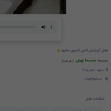
هتل آپارتمان ثامن السرور مشهد
600,000 تومان
700,000
( هر شب)
مشهد - امام رضا 6
‪ 09154759002
امکانات هتل