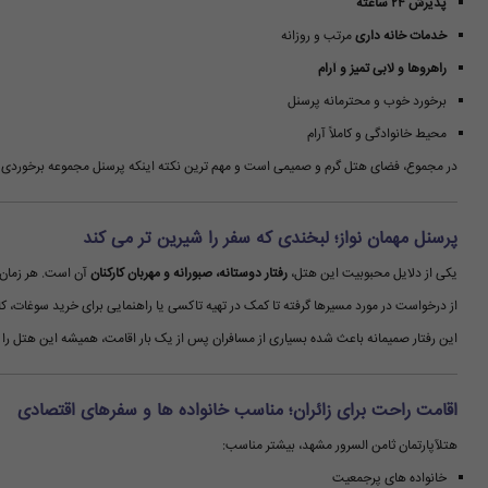
پذیرش ۲۴ ساعته
خدمات خانه داری
مرتب و روزانه
راهروها و لابی تمیز و آرام
برخورد خوب و محترمانه پرسنل
محیط خانوادگی و کاملاً آرام
در مجموع، فضای هتل گرم و صمیمی است و مهم ترین نکته اینکه پرسنل مجموعه برخوردی بس
پرسنل مهمان نواز؛ لبخندی که سفر را شیرین تر می کند
یکی از دلایل محبوبیت این هتل،
رفتار دوستانه، صبورانه و مهربان کارکنان
آن است. هر زمان س
از درخواست در مورد مسیرها گرفته تا کمک در تهیه تاکسی یا راهنمایی برای خرید سوغات، ک
این رفتار صمیمانه باعث شده بسیاری از مسافران پس از یک بار اقامت، همیشه این هتل را 
اقامت راحت برای زائران؛ مناسب خانواده ها و سفرهای اقتصادی
هتلآپارتمان ثامن السرور مشهد، بیشتر مناسب:
خانواده های پرجمعیت