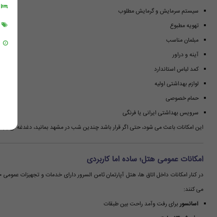
سیستم سرمایش و گرمایش مطلوب
تهویه مطبوع
مبلمان مناسب
آینه و دراور
کمد لباس استاندارد
لوازم بهداشتی اولیه
حمام خصوصی
سرویس بهداشتی ایرانی یا فرنگی
این امکانات باعث می شود، حتی اگر قرار باشد چندین شب در مشهد بمانید، دغدغه ای باب
امکانات عمومی هتل؛ ساده اما کاربردی
در کنار امکانات داخل اتاق ها، هتل آپارتمان ثامن السرور دارای خدمات و تجهیزات عمومی خو
می کنند:
آسانسور
برای رفت وآمد راحت بین طبقات