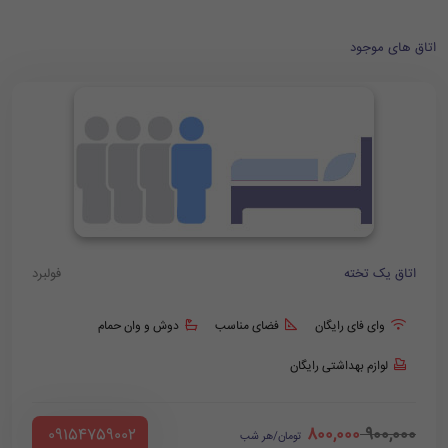
اتاق های موجود
اتاق یک تخته
فولبرد
وای فای رایگان
فضای مناسب
دوش و وان حمام
لوازم بهداشتی رایگان
800,000
900,000
‪ 09154759002
تومان/هر شب