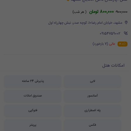
800,000 تومان
900,000
( هر شب)
مشهد، خیابان امام رضا10، کوچه صدر، نبش چهارراه اول
‪ 09154759002
عالی
(7 بازخورد)
4.0
امکانات هتل
لابی
پذیرش 24 ساعته
آسانسور
صندوق امانات
پله اضطراری
فتوکپی
فکس
پرینتر