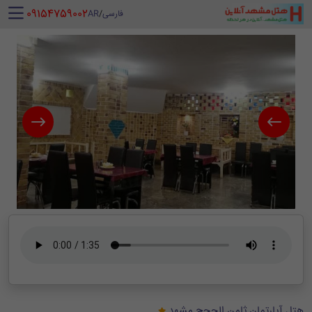
‪ 09154759002
فارسی
/
AR
هتل آپارتمان ثامن الحجج مشهد