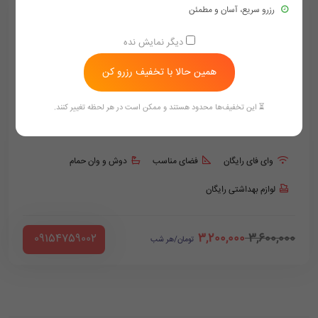
رزرو سریع، آسان و مطمئن
دیگر نمایش نده
همین حالا با تخفیف رزرو کن
⏳ این تخفیف‌ها محدود هستند و ممکن است در هر لحظه تغییر کنند.
اتاق چهارتخته
فولبرد
وای فای رایگان
فضای مناسب
دوش و وان حمام
لوازم بهداشتی رایگان
3,200,000
3,600,000
‪ 09154759002
تومان/هر شب