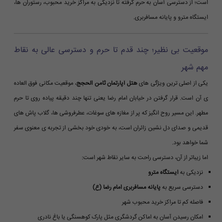
است؛ از دسترسی آسان به حرم گرفته تا نزدیکی به مراکز خرید محبوب، رستوران ها،
ایستگاه مترو و پایانه مسافربری.
موقعیت بی نظیر؛ چند قدم تا حرم و دسترسی عالی به نقاط
مهم شهر
یکی از اصلی ترین ویژگی های
هتل آپارتمان ثامن الحجج
، موقعیت مکانی فوق العاده
ی آن است. قرار گرفتن در خیابان امام رضا یعنی تنها چند دقیقه پیاده روی تا حرم
مطهر. این مسیر روح انگیز که پر از مغازه های سوغات، عطرفروشی ها، گلاب پاش های
قدیمی و صدای دل نشین زائران است، به خودی خود بخشی از تجربه ی معنوی سفر
شما خواهد بود.
اما زیباتر از آن، دسترسی راحت به سایر نقاط شهر است:
نزدیکی به
ایستگاه مترو
دسترسی سریع به
پایانه مسافربری امام رضا (ع)
فاصله کم تا مراکز خرید محبوب شهر
امکان رسیدن آسان به اماکن گردشگری مثل پارک کوهسنگی یا باغ نادری