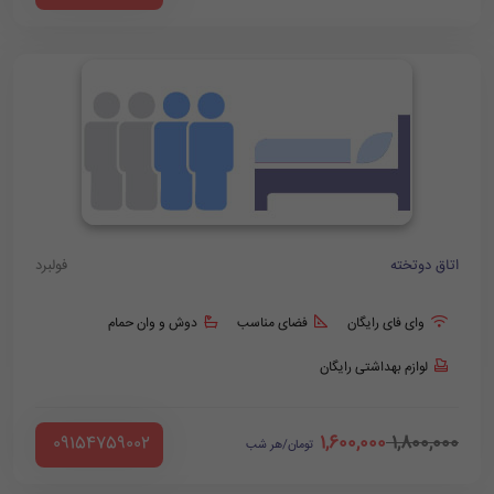
اتاق دوتخته
فولبرد
وای فای رایگان
فضای مناسب
دوش و وان حمام
لوازم بهداشتی رایگان
1,600,000
1,800,000
‪ 09154759002
تومان/هر شب