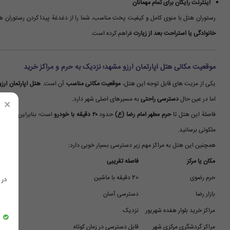
اینترنت رایگان برای تمام مهمانان
رستوران هتل با منوی کامل و کیفیت پخت مناسب، شما را از دغدغهٔ پیدا کردن رستوران 
خانوادگی یا استراحت بعد از زیارت
فراهم کرده است.
موقعیت مکانی هتل آپارتمان آرزو مشهد؛ نزدیک به حرم و مراکز خرید
یکی از مزیت های قابل توجه این هتل،
موقعیت مکانی مناسب
آن است.
هتل آپارتمان آرزو
اما در عین حال
دسترسی راحتی
به مسیرهای اصلی شهر دارد.
×
فاصلهٔ این هتل تا
حرم مطهر امام رضا (ع)
حدود
۲۰ دقیقه با خودرو
است؛ بنابراین شما می 
ملکوتی برسانید.
همچنین این هتل به مراکز مهم زیر دسترسی بسیار خوبی دارد:
مکان یا مرکز
فاصله تقریبی
حرم رضوی
20 دقیقه با ماشین
در
بازار رضا
دسترسی آسان
مراکز خرید بلوار هفده شهریور
نزدیک
مراکز گردشگری مرکزی شهر
قابل دسترسی در زمان کوتاه