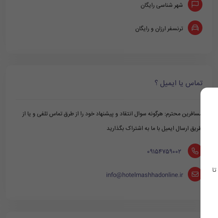
شهر شناسی رایگان
ترنسفر ارزان و رایگان
تماس یا ایمیل ؟
مسافرین محترم: هرگونه سوال انتقاد و پیشنهاد خود را از طرق تماس تلفی و یا از
طریق ارسال ایمیل با ما به اشتراک بگذارید
‪ 09154759002
تا
info@hotelmashhadonline.ir