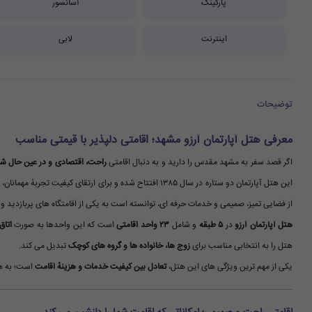
پارکینگ
آسانسور
اینترنت
لابی
توضیحات
معرفی هتل آپارتمان آرزو مشهد؛ اقامتی دلپذیر با قیمتی مناسب
اگر قصد سفر به مشهد مقدس را دارید و به دنبال اقامتی
راحت، اقتصادی و در عین حال ش
این هتل آپارتمان دو ستاره در سال ۱۳۸۵ افتتاح شده و برای ارتقای کیفیت تجربهٔ مهمانان، در سال ۱۳۹۴ مورد
از فضایی تمیز، صمیمی و خدمات حرفه ای، توانسته است به یکی از اقامتگاه های پربازدید 
هتل آپارتمان آرزو
در
۵ طبقه
و شامل
۲۳ واحد اقامتی
است که این واحدها به صورت
اتاق
هتل را به انتخابی مناسب برای
زوج ها، خانواده ها و گروه های کوچک
تبدیل می کند.
یکی از مهم ترین ویژگی های این هتل،
تعادل بین کیفیت خدمات و هزینهٔ اقامت
است؛ به هم