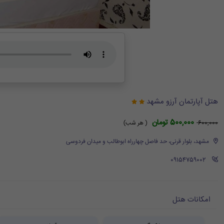
هتل آپارتمان آرزو مشهد
500,000 تومان
600,000
( هر شب)
مشهد، بلوار قرنی، حد فاصل چهارراه ابوطالب و میدان فردوسی
‪ 09154759002
امکانات هتل