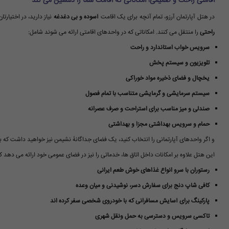
اقامتی راحت و صمیمی؛ امکاناتی که اقامت شما را دلنشین می کند
در هتل آپارتمان آرزو، تمام آنچه برای یک اقامت
آسوده و بی دغدغه
نیاز دارید، در اختیارت
راحتی
را منتقل می کنند. امکاناتی که در واحدهای اقامتی ارائه می شوند شامل:
سرویس خواب استاندارد و راحت
تلویزیون و سیستم پخش
یخچال و فضای ذخیره مواد خوراکی
سیستم سرمایشی و گرمایشی متناسب با تمام فصول
صندلی و میز مناسب برای استراحت و صرف عصرانه
حمام و سرویس بهداشتی مجزا و بهداشتی
و اگر واحدهای آپارتمانی را انتخاب کنید، یک فضای جداگانهٔ نشیمن نیز خواهید داشت که ب
این هتل علاوه بر امکانات داخل اتاق ها، خدماتی را نیز در فضای عمومی خود ارائه می دهد که ا
رستوران با سرو انواع غذاهای خوش طعم ایرانی
کافی شاپ دنج برای سفارش دسر، نوشیدنی و میان وعده
پارکینگ برای آسایش مسافرانی که با خودروی شخصی سفر کرده اند
تاکسی سرویس و دسترسی به حمل ونقل شهری