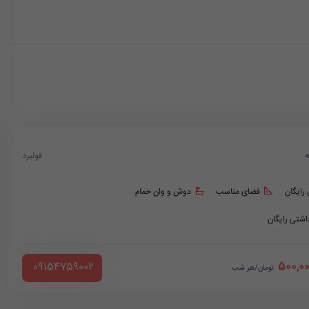
ه
فولبرد
 رایگان
فضای مناسب
دوش و وان حمام
داشتی رایگان
500,0
‪ 09154759002
تومان/هر شب