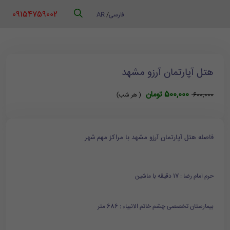
‪ 09154759002
فارسی
/
AR
هتل آپارتمان آرزو مشهد
500,000 تومان
600,000
( هر شب)
فاصله هتل آپارتمان آرزو مشهد با مراکز مهم شهر
حرم امام رضا : 17 دقیقه با ماشین
بیمارستان تخصصی چشم خاتم الانبیاء : 686 متر