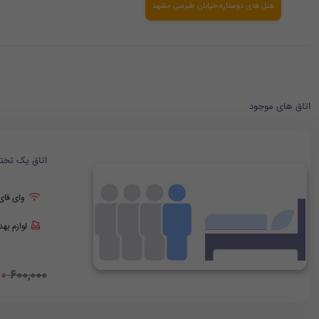
هتل های دوستاره خیابان طبرسی مشهد
اتاق های موجود
اتاق یک تخت
وای فای
لوازم به
00
600,000