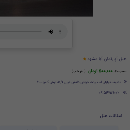
هتل آپارتمان آبا مشهد
500,000 تومان
600,000
( هر شب)
مشهد، خیابان امام رضا، خیابان دانش غربی 5/1، نبش کامیاب 4
‪ 09154759002
امکانات هتل