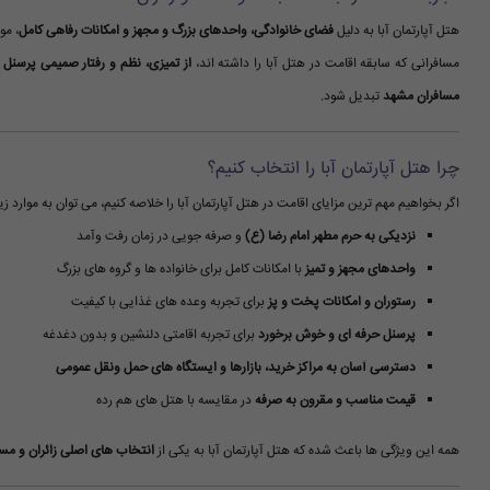
هتل آپارتمان آبا به دلیل
فضای خانوادگی، واحدهای بزرگ و مجهز و امکانات رفاهی کامل
، مو
مسافرانی که سابقه اقامت در هتل آبا را داشته اند،
از تمیزی، نظم و رفتار صمیمی پرسنل
ر
مسافران مشهد
تبدیل شود.
چرا هتل آپارتمان آبا را انتخاب کنیم؟
اگر بخواهیم مهم ترین مزایای اقامت در هتل آپارتمان آبا را خلاصه کنیم، می توان به موارد زیر
نزدیکی به حرم مطهر امام رضا (ع)
و صرفه جویی در زمان رفت وآمد
واحدهای مجهز و تمیز
با امکانات کامل برای خانواده ها و گروه های بزرگ
رستوران و امکانات پخت و پز
برای تجربه وعده های غذایی با کیفیت
پرسنل حرفه ای و خوش برخورد
برای تجربه اقامتی دلنشین و بدون دغدغه
دسترسی آسان به مراکز خرید، بازارها و ایستگاه های حمل ونقل عمومی
قیمت مناسب و مقرون به صرفه
در مقایسه با هتل های هم رده
همه این ویژگی ها باعث شده که هتل آپارتمان آبا به یکی از
انتخاب های اصلی زائران و مس