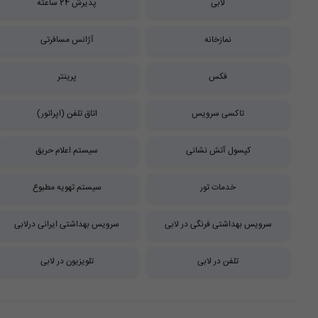
لابی
پذیرش 24 ساعته
نمازخانه
آژانس مسافرتی
فکس
پرینتر
تاکسی سرویس
اتاق تلفن (اپراتور)
کپسول آتش نشانی
سیستم اعلام حریق
خدمات تور
سیستم تهویه مطبوع
سرویس بهداشتی فرنگی در لابی
سرویس بهداشتی ایرانی درلابی
تلفن در لابی
تلویزیون در لابی