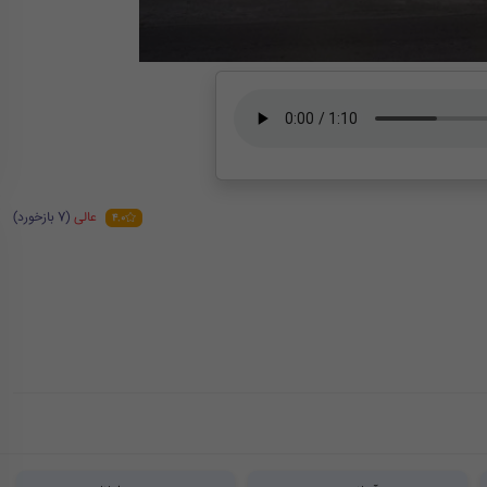
عالی
(7 بازخورد)
4.0