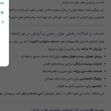
شده در رستوران هتل بهره مند شوند.
این ویژگی باعث صرفه جویی در زمان و هزینه ها می شود و تجربه ای راحت و دلنشین از سفر 
همچنین برای کسانی که تمایل دارند خودشان غذا تهیه کنند، واحدهای هتل دارای
آشپزخانه 
خدمات و امکانات رفاهی هتل؛ راحتی و آرامش در هر لحظه
هتل آپارتمان آبا برای رفاه مهمانان خود،
خدمات متنوع و با کیفیت
ارائه می دهد. برخی از مه
پذیرش ۲۴ ساعته
برای راحتی در ورود و خروج
پرسنل آموزش دیده و خوش برخورد
برای ارائه خدمات سریع و حرفه ای
اینترنت پرسرعت رایگان
در لابی و واحدهای اقامتی
خدمات خانه داری روزانه
برای تمیزی و نظم واحدها
پارکینگ اختصاصی
برای راحتی رفت وآمد مهمانان
آسانسور
برای دسترسی آسان به طبقات
این امکانات باعث می شوند اقامت در هتل آپارتمان آبا
بی دغدغه و آرام
باشد و مهمانان بتوا
تجربه اقامت در آبا؛ انتخاب خانواده ها و زائران