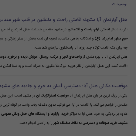
توضیحات
هتل آپارتمان آبا مشهد؛ اقامتی راحت و دلنشین در قلب شهر مقدس
اگر به دنبال اقامتی
آرام، راحت و اقتصادی
در مشهد مقدس هستید، هتل آپارتمان آبا می توا
حرم مطهر امام رضا (ع)
و امکانات رفاهی مناسب، تجربه ای لذت بخش از سفر زیارتی و سیا
چه برای یک اقامت کوتاه چند روزه، آبا پاسخگوی نیازهای شماست.
هتل آپارتمان آبا با بهره مندی از
واحدهای تمیز و مرتب، پرسنل آموزش دیده و برخورد دوست
اقامت کنند. این هتل آپارتمان از نظر هزینه نیز کاملاً مقرون به صرفه است و به شما امکا
موقعیت مکانی هتل آبا؛ دسترسی آسان به حرم و جاذبه های مشهد
یکی از بزرگ ترین مزایای هتل آپارتمان آبا
موقعیت استراتژیک آن
در مشهد است. این هتل در 
مقدس را فراهم می کند. با اقامت در آبا، می توانید بدون دغدغه رفت وآمد، در کوتاه ترین زم
علاوه بر نزدیکی به حرم، هتل آبا به
مراکز خرید، بازارها و ایستگاه های حمل ونقل عمومی
د
مشهد، خرید سوغات و دسترسی به نقاط مختلف شهر
را به راحتی انجام دهند.