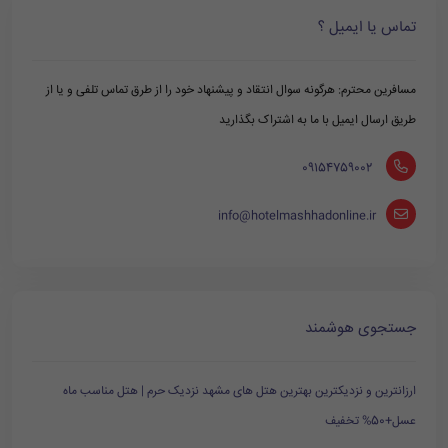
تماس یا ایمیل ؟
مسافرین محترم: هرگونه سوال انتقاد و پیشنهاد خود را از طرق تماس تلفی و یا از
طریق ارسال ایمیل با ما به اشتراک بگذارید
‪ 09154759002
info@hotelmashhadonline.ir
جستجوی هوشمند
ارزانترین و نزدیکترین بهترین هتل های مشهد نزدیک حرم | هتل مناسب ماه
عسل+50% تخفیف