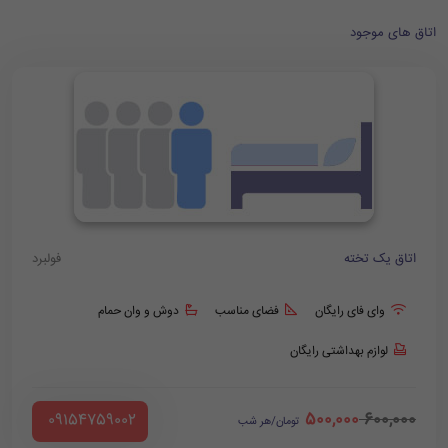
اتاق های موجود
اتاق یک تخته
فولبرد
وای فای رایگان
فضای مناسب
دوش و وان حمام
لوازم بهداشتی رایگان
500,000
600,000
‪ 09154759002
تومان/هر شب