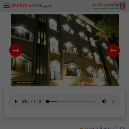
‪ 09154759002
فارسی
/
AR
هتل آپارتمان البرز مشهد