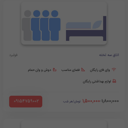
اتاق سه تخته
فولبرد
وای فای رایگان
فضای مناسب
دوش و وان حمام
لوازم بهداشتی رایگان
1,500,000
1,800,000
‪ 09154759002
تومان/هر شب