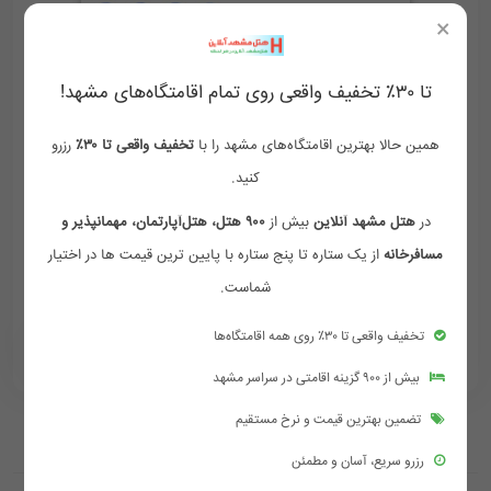
×
تا ۳۰٪ تخفیف واقعی روی تمام اقامتگاه‌های مشهد!
همین حالا بهترین اقامتگاه‌های مشهد را با
تخفیف واقعی تا ۳۰٪
رزرو
اتاق چهارتخته
فولبرد
کنید.
در
هتل مشهد آنلاین
بیش از
۹۰۰ هتل، هتل‌آپارتمان، مهمانپذیر و
وای فای رایگان
فضای مناسب
دوش و وان حمام
مسافرخانه
از یک ستاره تا پنج ستاره با پایین ترین قیمت ها در اختیار
لوازم بهداشتی رایگان
شماست.
تخفیف واقعی تا ۳۰٪ روی همه اقامتگاه‌ها
2,000,000
2,400,000
‪ 09154759002
تومان/هر شب
بیش از ۹۰۰ گزینه اقامتی در سراسر مشهد
تضمین بهترین قیمت و نرخ مستقیم
رزرو سریع، آسان و مطمئن