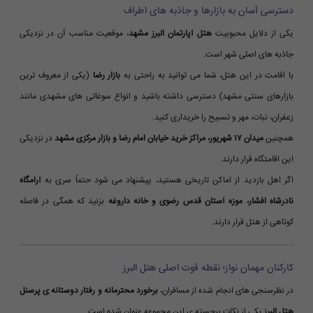
دسترسی آسان به بازارها و جاذبه های اطراف
یکی از دلایل محبوبیت
هتل آپارتمان البرز مشهد
، موقعیت مناسب آن در نزدیکی
جاذبه های اصلی شهر است.
با اقامت در این هتل، شما می توانید به راحتی به
بازار رضا
(یکی از معروف ترین
بازارهای سنتی مشهد) دسترسی داشته باشید و انواع سوغاتی های مشهدی مانند
زعفران، نبات، مهر و تسبیح را خریداری کنید.
همچنین
میدان ۱۷ شهریور، مراکز خرید خیابان امام رضا و بازار مرکزی مشهد
در نزدیکی
این اقامتگاه قرار دارند.
اگر اهل بازدید از اماکن تاریخی هستید، پیشنهاد می شود حتماً سری به
آرامگاه
نادرشاه افشار، موزه آستان قدس رضوی و خانه داروغه
بزنید که همگی در فاصله
کوتاهی از هتل قرار دارند.
کارکنان مهمان نواز؛ نقطه قوت اصلی هتل البرز
در نظرسنجی های انجام شده از مسافران،
برخورد محترمانه و رفتار دوستانه ی پرسنل
هتل البرز
یکی از نکات برجسته ی این مجموعه عنوان شده است.