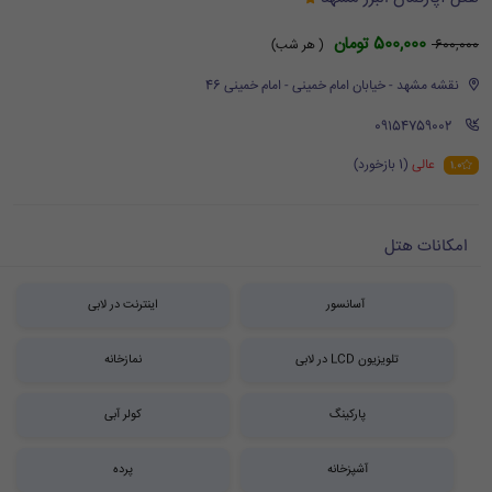
500,000 تومان
600,000
( هر شب)
نقشه مشهد - خیابان امام خمینی - امام خمینی 46
‪ 09154759002
عالی
(1 بازخورد)
1.0
امکانات هتل
آسانسور
اینترنت در لابی
تلویزیون LCD در لابی
نمازخانه
پارکینگ
کولر آبی
آشپزخانه
پرده