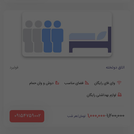
اتاق دوتخته
فولبرد
وای فای رایگان
فضای مناسب
دوش و وان حمام
لوازم بهداشتی رایگان
1,000,000
1,200,000
‪ 09154759002
تومان/هر شب