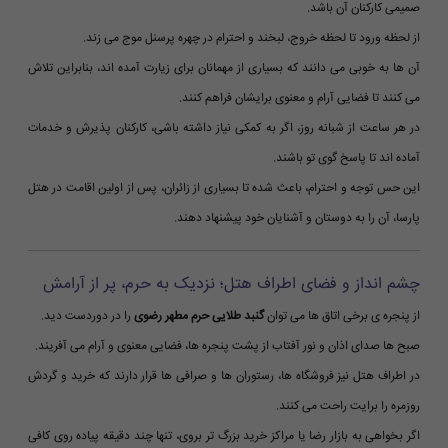
صمیمی کارکنان آن باشد.
از لحظه ورود تا لحظه خروج، لبخند و احترام در چهره پرسنل موج می زند.
آن ها به خوبی می دانند که بسیاری از مهمانان برای زیارت آمده اند، بنابراین تلاش
می کنند تا فضایی آرام و معنوی برایشان فراهم کنند.
در هر ساعت از شبانه روز، اگر به کمکی نیاز داشته باشی، کارکنان پذیرش و خدمات
آماده اند تا پاسخ گوی تو باشند.
این حس توجه و احترام، باعث شده تا بسیاری از زائران، پس از اولین اقامت در هتل
پارسا، آن را به دوستان و آشنایان خود پیشنهاد دهند.
چشم انداز و فضای اطراف هتل؛ نزدیک به حرم، پر از آرامش
از پنجره ی برخی اتاق ها می توان
گنبد طلایی حرم مطهر رضوی
را در دوردست دید.
صبح ها صدای اذان و نور آفتاب از پشت پنجره ها، فضایی معنوی و آرام می آفریند.
در اطراف هتل نیز فروشگاه ها، رستوران ها و صرافی ها قرار دارند که خرید و گردش
روزمره را برایت راحت می کنند.
اگر بخواهی به بازار رضا یا مراکز خرید بزرگ تر بروی، تنها چند دقیقه پیاده روی کافی