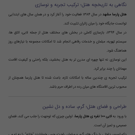
نگاهی به تاریخچه هتل؛ ترکیب تجربه و نوسازی
هتل پارسا مشهد
در سال ۱۳۸۴ فعالیت خود را آغاز کرد و در همان سال های ابتدایی
توانست جایگاه خود را میان زائران تثبیت کند.
در سال ۱۳۹۴، بازسازی کاملی در بخش های مختلف هتل از جمله لابی، اتاق ها،
سیستم تهویه، مبلمان و خدمات رفاهی انجام شد تا امکانات مجموعه با نیازهای روز
هماهنگ شود.
این نوسازی نه تنها چهره ای مدرن تر به هتل بخشید، بلکه راحتی و کیفیت اقامت
مهمانان را چند برابر کرد.
ترکیب تجربه ی چندین ساله با امکانات تازه، باعث شده تا هتل پارسا همچنان از
محبوب ترین اقامتگاه های میان رده در اطراف حرم باشد.
طراحی و فضای هتل؛ گرم، ساده و دل نشین
با ورود به
لابی ۱۰۰ نفره ی هتل پارسا
، اولین چیزی که توجهت را جلب می کند، فضای
صمیمی و تمیز آن است.
دکوراسیون داخلی با رنگ های گرم و مبلمان راحت، حس خوشایند "خانه" را به تو می