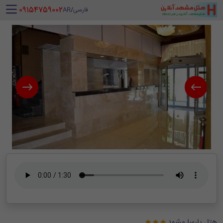
‪ 09154759002
فارسی
/
AR
هتل پارسا مشهد