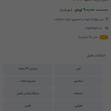
900,000 تومان
1,000,000
( هر شب)
بین چهارراه شهدا و خسروی، کوچه مخابرات
‪ 09154759002
عالی
(7 بازخورد)
4.0
امکانات هتل
لابی
پذیرش 24 ساعته
آسانسور
صندوق امانات
نمازخانه
دستگاه واکس کفش
فتوکپی
فکس