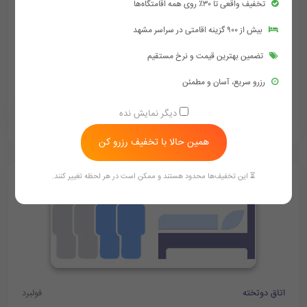
تخفیف واقعی تا ۳۰٪ روی همه اقامتگاه‌ها
اتاق یک تخته
فولبرد
بیش از ۹۰۰ گزینه اقامتی در سراسر مشهد
وای فای رایگان
فضای مناسب
دوش و وان حمام
تضمین بهترین قیمت و نرخ مستقیم
لوازم بهداشتی رایگان
رزرو سریع، آسان و مطمئن
دیگر نمایش نده
900,000
1,000,000
‪ 09154759002
تومان/هر شب
همین حالا با تخفیف رزرو کن
⏳ این تخفیف‌ها محدود هستند و ممکن است در هر لحظه تغییر کنند.
اتاق دوتخته
فولبرد