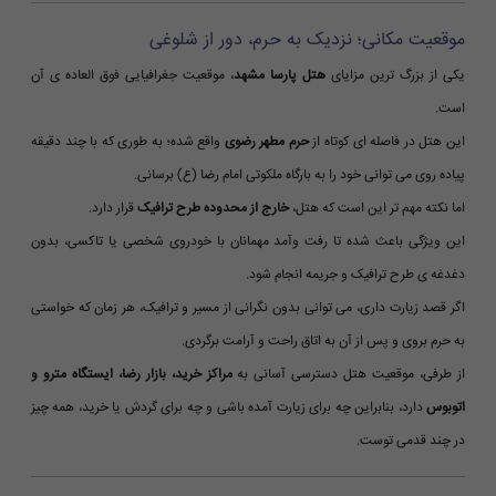
موقعیت مکانی؛ نزدیک به حرم، دور از شلوغی
یکی از بزرگ ترین مزایای
هتل پارسا مشهد
، موقعیت جغرافیایی فوق العاده ی آن
است.
این هتل در فاصله ای کوتاه از
حرم مطهر رضوی
واقع شده؛ به طوری که با چند دقیقه
پیاده روی می توانی خود را به بارگاه ملکوتی امام رضا (ع) برسانی.
اما نکته مهم تر این است که هتل،
خارج از محدوده طرح ترافیک
قرار دارد.
این ویژگی باعث شده تا رفت وآمد مهمانان با خودروی شخصی یا تاکسی، بدون
دغدغه ی طرح ترافیک و جریمه انجام شود.
اگر قصد زیارت داری، می توانی بدون نگرانی از مسیر و ترافیک، هر زمان که خواستی
به حرم بروی و پس از آن به اتاق راحت و آرامت برگردی.
از طرفی، موقعیت هتل دسترسی آسانی به
مراکز خرید، بازار رضا، ایستگاه مترو و
اتوبوس
دارد، بنابراین چه برای زیارت آمده باشی و چه برای گردش یا خرید، همه چیز
در چند قدمی توست.