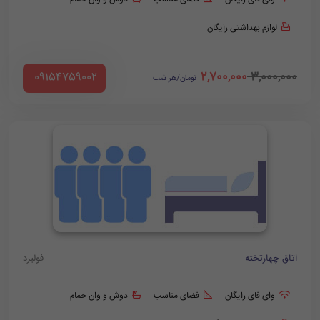
لوازم بهداشتی رایگان
2,700,000
3,000,000
‪ 09154759002
تومان/هر شب
اتاق چهارتخته
فولبرد
وای فای رایگان
فضای مناسب
دوش و وان حمام