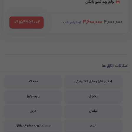
لوازم بهداشتی رایگان
3,600,000
4,000,000
‪ 09154759002
تومان/هر شب
امکانات اتاق ها
امکان شارژ وسایل الکترونیکی
صبحانه
یخچال
پاورسوئیچ
مبلمان
دراور
آباژور
سیستم تهویه مطبوع دراتاق