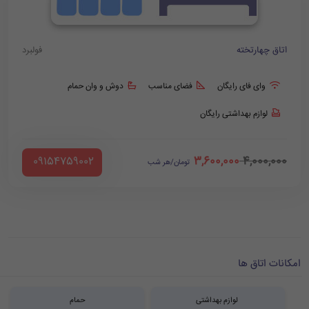
اتاق چهارتخته
فولبرد
وای فای رایگان
فضای مناسب
دوش و وان حمام
لوازم بهداشتی رایگان
3,600,000
4,000,000
‪ 09154759002
تومان/هر شب
امکانات اتاق ها
لوازم بهداشتی
حمام