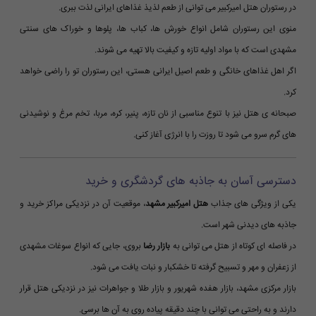
در رستوران هتل امیرکبیر می توانی از طعم لذیذ غذاهای ایرانی لذت ببری.
منوی این رستوران شامل انواع خورش ها، کباب ها، پلوها و خوراک های سنتی
مشهدی است که با مواد اولیه تازه و کیفیت بالا تهیه می شوند.
اگر اهل غذاهای خانگی و طعم اصیل ایرانی هستی، این رستوران تو را راضی خواهد
کرد.
صبحانه ی هتل نیز با تنوع مناسبی از نان تازه، پنیر، کره، مربا، تخم مرغ و نوشیدنی
های گرم سرو می شود تا روزت را با انرژی آغاز کنی.
دسترسی آسان به جاذبه های گردشگری و خرید
یکی از ویژگی های جذاب
هتل امیرکبیر مشهد
، موقعیت آن در نزدیکی مراکز خرید و
جاذبه های دیدنی شهر است.
در فاصله ای کوتاه از هتل می توانی به
بازار رضا
بروی، جایی که انواع سوغات مشهدی
از زعفران و مهر و تسبیح گرفته تا خشکبار و نبات یافت می شود.
بازار مرکزی مشهد، بازار هفده شهریور و بازار طلا و جواهرات نیز در نزدیکی هتل قرار
دارند و به راحتی می توانی با چند دقیقه پیاده روی به آن ها برسی.