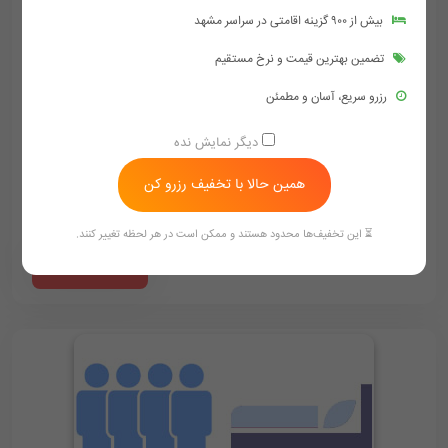
بیش از ۹۰۰ گزینه اقامتی در سراسر مشهد
تضمین بهترین قیمت و نرخ مستقیم
رزرو سریع، آسان و مطمئن
اتاق سه تخته
فولبرد
دیگر نمایش نده
وای فای رایگان
فضای مناسب
دوش و وان حمام
همین حالا با تخفیف رزرو کن
لوازم بهداشتی رایگان
⏳ این تخفیف‌ها محدود هستند و ممکن است در هر لحظه تغییر کنند.
2,700,000
3,000,000
‪ 09154759002
تومان/هر شب