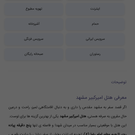
اینترنت
تهویه مطبوع
حمام
آشپزخانه
سرویس ایرانی
سرویس فرنگی
رستوران
صبحانه رایگان
توضیحات
معرفی هتل امیرکبیر مشهد
اگر قصد سفر به مشهد مقدس را داری و به دنبال اقامتگاهی تمیز، راحت و درعین
حال مقرون به صرفه هستی،
هتل امیرکبیر مشهد
یکی از بهترین گزینه ها برای توست.
این هتل با موقعیتی بسیار مناسب در میدان شهدا و فاصله ی تنها
پنج دقیقه پیاده
روی تا حرم مطهر امام رضا (ع)
، تجربه ای لذت بخش از سفر زیارتی را برایت رقم می