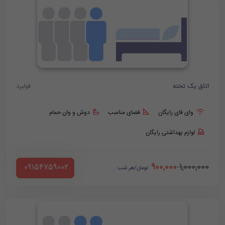
اتاق یک تخته
فولبرد
وای فای رایگان
فضای مناسب
دوش و وان حمام
لوازم بهداشتی رایگان
900,000
1,000,000
‪ 09154759002
تومان/هر شب