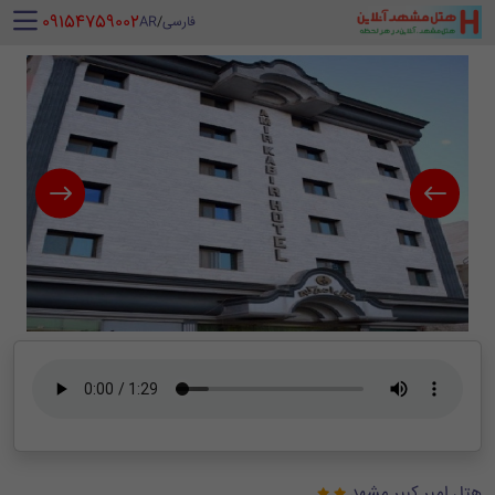
‪ 09154759002
فارسی
/
AR
هتل امیر کبیر مشهد