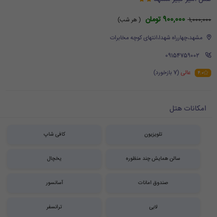
900,000 تومان
1,000,000
( هر شب)
مشهد،چهارراه شهدا،انتهای کوچه مخابرات
‪ 09154759002
عالی
(7 بازخورد)
4.0
امکانات هتل
تلویزیون
کافی شاپ
سالن همایش چند منظوره
یخچال
صندوق امانات
آسانسور
لابی
ترانسفر