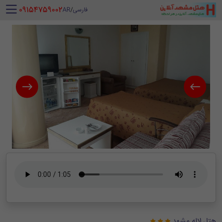
‪ 09154759002
فارسی
/
AR
هتل لاله مشهد