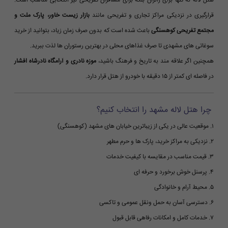
هتل لاله نه تنها برای زائران بلکه برای مسافران تفریحی نیز انتخابی مناسب است.
قرارگیری در نزدیکی مراکز تجاری و تفریحی مانند
بازار زیست خاور، پارک ملت و
مجتمع تفریحی کوهسنگی
باعث شده است که بدون صرف زمان زیاد، بتوانید از خرید
سوغاتی های مشهدی تا صرف غذاهای محلی در بهترین رستوران ها لذت ببرید.
همچنین اگر علاقه مند به تاریخ و فرهنگ باشید،
موزه نادری و آرامگاه نادرشاه افشار
در فاصله ای کمتر از ۱۵ دقیقه با خودرو از هتل قرار دارد.
چرا هتل لاله مشهد را انتخاب کنیم؟
۱. موقعیت عالی در یکی از زیباترین خیابان های مشهد (کوهسنگی)
۲. نزدیکی به مراکز خرید، پارک ها و حرم مطهر
۳. قیمت مناسب در مقایسه با کیفیت خدمات
۴. پرسنل خوش برخورد و حرفه ای
۵. محیط آرام و خانوادگی
۶. دسترسی آسان به حمل ونقل عمومی و تاکسی
۷. خدمات کامل و امکانات رفاهی قابل قبول