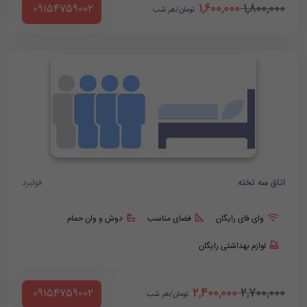
1,600,000
1,800,000
‪ 09154759002
تومان/هر شب
اتاق سه تخته
فولبرد
وای فای رایگان
فضای مناسب
دوش و وان حمام
لوازم بهداشتی رایگان
2,400,000
2,700,000
‪ 09154759002
تومان/هر شب