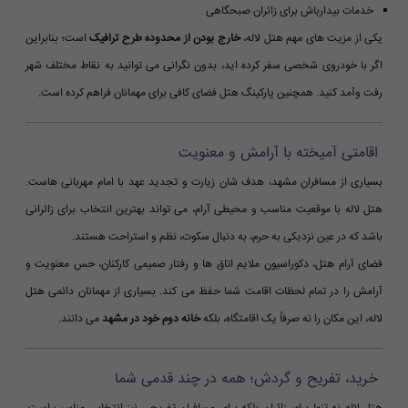
خدمات بیدارباش برای زائران صبحگاهی
یکی از مزیت های مهم هتل لاله،
خارج بودن از محدوده طرح ترافیک
است؛ بنابراین
اگر با خودروی شخصی سفر کرده اید، بدون نگرانی می توانید به نقاط مختلف شهر
رفت وآمد کنید. همچنین پارکینگ هتل فضای کافی برای مهمانان فراهم کرده است.
اقامتی آمیخته با آرامش و معنویت
بسیاری از مسافران مشهد، هدف شان زیارت و تجدید عهد با امام مهربانی هاست.
هتل لاله با موقعیت مناسب و محیطی آرام، می تواند بهترین انتخاب برای زائرانی
باشد که در عین نزدیکی به حرم، به دنبال سکوت، نظم و استراحت هستند.
فضای آرام هتل، دکوراسیون ملایم اتاق ها و رفتار صمیمی کارکنان، حس معنویت و
آرامش را در تمام لحظات اقامت شما حفظ می کند. بسیاری از مهمانان دائمی هتل
لاله، این مکان را نه صرفاً یک اقامتگاه، بلکه
خانه دوم خود در مشهد
می دانند.
خرید، تفریح و گردش؛ همه در چند قدمی شما