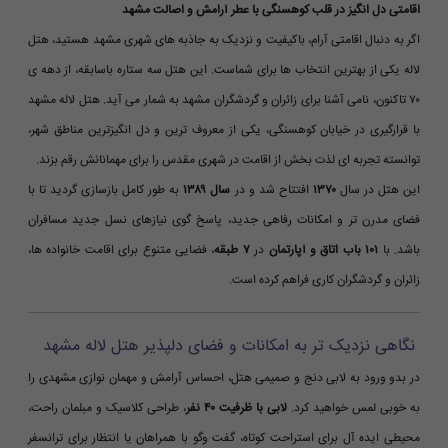
اقامتی دل انگیز در قلب کوهسنگی با عطر آرامش و اصالت مشهد
اگر به دنبال اقامتی آرام، باکیفیت و نزدیک به جاذبه های شهری مشهد هستید، هتل
لاله یکی از بهترین انتخاب ها برای شماست. این هتل سه ستاره باسابقه، از دهه ی
۷۰ تاکنون، نامی آشنا برای زائران و گردشگران مشهد به شمار می آید. هتل لاله مشهد
با قرارگیری در خیابان کوهسنگی، یکی از معروف ترین و دل انگیزترین مناطق شهر،
توانسته تجربه ای لذت بخش از اقامت در شهری مقدس را برای مهمانانش رقم بزند.
این هتل در سال
۱۳۷۰
افتتاح شد و در
سال ۱۳۸۹
به طور کامل بازسازی گردید تا با
فضای مدرن تر و امکانات رفاهی جدید، پاسخ گوی نیازهای نسل جدید مسافران
باشد. با
۱۰۱ باب اتاق و آپارتمان
در
۷ طبقه
، فضایی متنوع برای اقامت خانواده ها،
زائران و گردشگران کاری فراهم کرده است.
نگاهی نزدیک تر به امکانات و فضای دلپذیر هتل لاله مشهد
در بدو ورود به لابی دنج و صمیمی هتل، احساس آرامش و مهمان نوازی مشهدی را
به خوبی لمس خواهید کرد.
لابی با ظرفیت ۴۰ نفر
، طراحی کلاسیک و مبلمان راحت،
محیطی ایده آل برای استراحت کوتاه، گفت وگو با همراهان یا انتظار برای ترانسفر