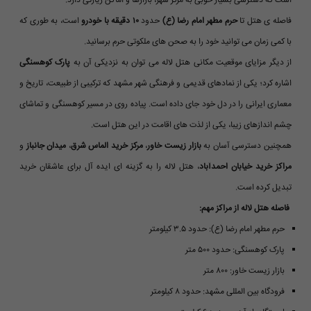
است که دسترسی بسیار خوبی به مرکز شهر، بازارها و اماکن زیارتی دارد.
فاصله ی هتل تا
حرم مطهر امام رضا (ع)
حدود
۱۰ دقیقه با خودرو
است، به طوری که
با کمی زمان می توانید خود را به صحن های ملکوتی حرم برسانید.
از دیگر مزایای موقعیت مکانی هتل لاله می توان به نزدیکی آن به
پارک کوهسنگی
اشاره کرد؛ یکی از نمادهای قدیمی و فرهنگی شهر مشهد که ترکیبی از طبیعت، تاریخ و
معماری ایرانی را در دل خود جای داده است. پیاده روی در مسیر کوهسنگی و تماشای
چشم اندازهای زیبا، یکی از لذت های اقامت در این هتل است.
همچنین دسترسی آسان به
بازار زیست خاور
،
مرکز خرید الماس شرق
،
میدان جانباز
و
مراکز خرید خیابان احمدآباد
، هتل لاله را به گزینه ای ایده آل برای عاشقان خرید
تبدیل کرده است.
فاصله هتل لاله از مراکز مهم:
حرم مطهر امام رضا (ع): حدود ۳.۵ کیلومتر
پارک کوهسنگی: حدود ۵۰۰ متر
بازار زیست خاور: ۸۰۰ متر
فرودگاه بین المللی مشهد: حدود ۸ کیلومتر