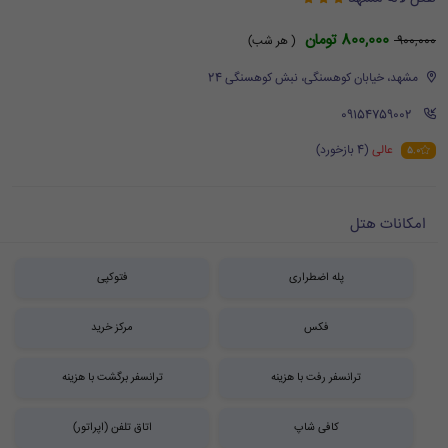
800,000 تومان
900,000
( هر شب)
مشهد، خیابان کوهسنگی، نبش کوهسنگی 24
‪ 09154759002
عالی
(4 بازخورد)
5.0
امکانات هتل
پله اضطراری
فتوکپی
فکس
مرکز خرید
ترانسفر رفت با هزینه
ترانسفر برگشت با هزینه
کافی شاپ
اتاق تلفن (اپراتور)