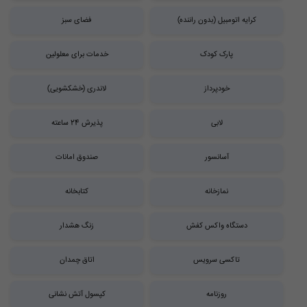
کرایه اتومبیل (بدون راننده)
فضای سبز
پارک کودک
خدمات برای معلولین
خودپرداز
لاندری (خشکشویی)
لابی
پذیرش 24 ساعته
آسانسور
صندوق امانات
نمازخانه
کتابخانه
دستگاه واکس کفش
زنگ هشدار
تاکسی سرویس
اتاق چمدان
روزنامه
کپسول آتش نشانی