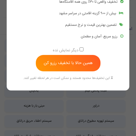
تخفیف واقعی تا ۳۰٪ روی همه اقامتگاه‌ها
بیش از ۹۰۰ گزینه اقامتی در سراسر مشهد
تضمین بهترین قیمت و نرخ مستقیم
امکانات اتاق ها
رزرو سریع، آسان و مطمئن
IPTV
آباژور
دیگر نمایش نده
امکان شارژ وسایل الکترونیکی
روم سرویس
همین حالا با تخفیف رزرو کن
سیستم اعلام حریق
صبحانه
⏳ این تخفیف‌ها محدود هستند و ممکن است در هر لحظه تغییر کنند.
شبکه پخش فیلم
یخچال
دراور
مینی بار با هزینه
سیستم تهویه مطبوع دراتاق
سیستم اطفاء حریق دراتاق