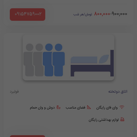
800,000
900,000
‪ 09154759002
تومان/هر شب
اتاق دوتخته
فولبرد
وای فای رایگان
فضای مناسب
دوش و وان حمام
لوازم بهداشتی رایگان