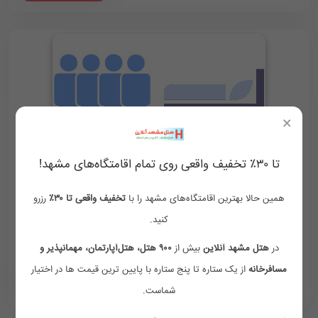
×
تا ۳۰٪ تخفیف واقعی روی تمام اقامتگاه‌های مشهد!
اتاق چهارتخته
فولبرد
همین حالا بهترین اقامتگاه‌های مشهد را با
تخفیف واقعی تا ۳۰٪
رزرو
وای فای رایگان
فضای مناسب
دوش و وان حمام
کنید.
لوازم بهداشتی رایگان
در
هتل مشهد آنلاین
بیش از
۹۰۰ هتل، هتل‌آپارتمان، مهمانپذیر و
مسافرخانه
از یک ستاره تا پنج ستاره با پایین ترین قیمت ها در اختیار
3,200,000
3,600,000
‪ 09154759002
تومان/هر شب
شماست.