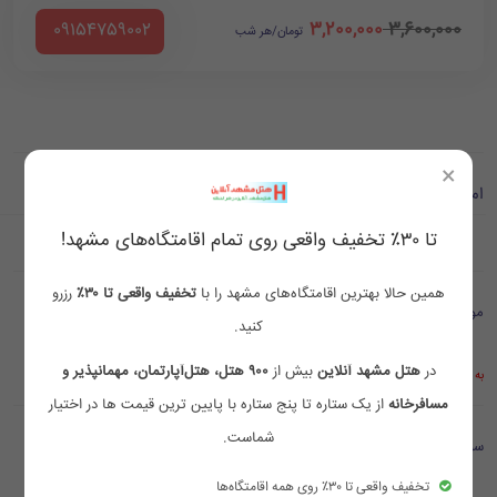
3,200,000
3,600,000
‪ 09154759002
تومان/هر شب
×
امکانات اتاق ها
تا ۳۰٪ تخفیف واقعی روی تمام اقامتگاه‌های مشهد!
همین حالا بهترین اقامتگاه‌های مشهد را با
تخفیف واقعی تا ۳۰٪
رزرو
موقعیت مکانی
کنید.
در
هتل مشهد آنلاین
بیش از
۹۰۰ هتل، هتل‌آپارتمان، مهمانپذیر و
به علت قطع اینترنت بین الملل موقتا موقعیت مکانی در گوگل نمایش داده نمی شود
مسافرخانه
از یک ستاره تا پنج ستاره با پایین ترین قیمت ها در اختیار
شماست.
سوالات متداول
تخفیف واقعی تا ۳۰٪ روی همه اقامتگاه‌ها