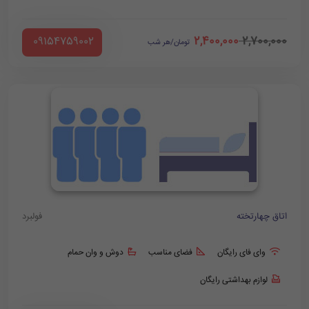
2,400,000
2,700,000
‪ 09154759002
تومان/هر شب
اتاق چهارتخته
فولبرد
وای فای رایگان
فضای مناسب
دوش و وان حمام
لوازم بهداشتی رایگان