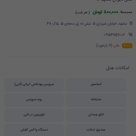
800,000 تومان
900,000
( هر شب)
مشهد، خیابان شیرازی 5. نبش ته پل محله‌ی 5، پلاک 48
‪ 09154759002
عالی
(7 بازخورد)
4.0
امکانات هتل
آسانسور
سرویس بهداشتی ایرانی (لابی)
نمازخانه
روم سرویس
اتاق چمدان
تلویزیون در لابی
صندوق امانات
دستگاه واکس کفش