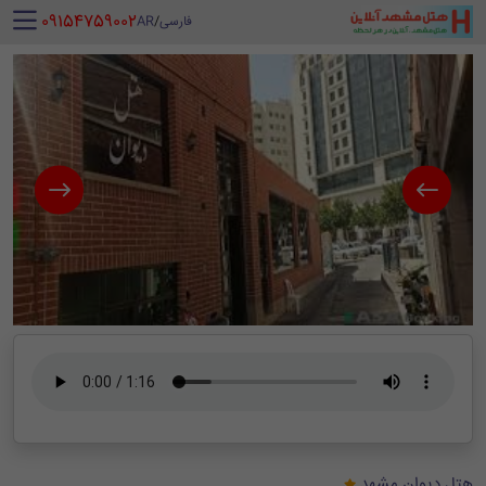
‪ 09154759002
فارسی
/
AR
هتل دیوان مشهد