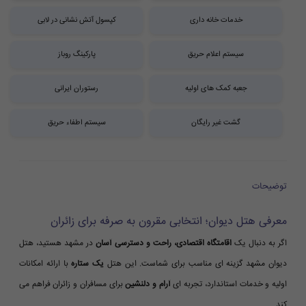
خدمات خانه داری
کپسول آتش نشانی در لابی
سیستم اعلام حریق
پارکینگ روباز
جعبه کمک های اولیه
رستوران ایرانی
گشت غیر رایگان
سیستم اطفاء حریق
توضیحات
معرفی هتل دیوان؛ انتخابی مقرون به صرفه برای زائران
اگر به دنبال یک
اقامتگاه اقتصادی، راحت و دسترسی آسان
در مشهد هستید، هتل
دیوان مشهد گزینه ای مناسب برای شماست. این هتل
یک ستاره
با ارائه امکانات
اولیه و خدمات استاندارد، تجربه ای
آرام و دلنشین
برای مسافران و زائران فراهم می
کند.