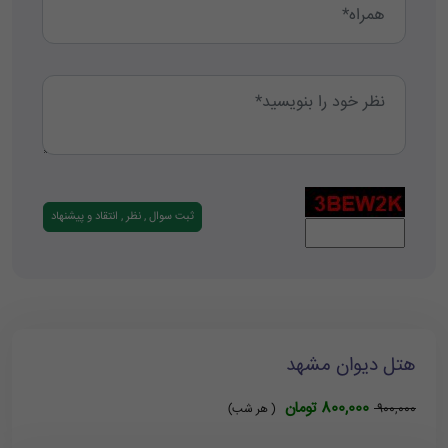
هتل دیوان مشهد
800,000 تومان
900,000
( هر شب)