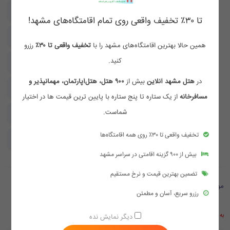
دمپایی
رخت آویز
تا ۳۰٪ تخفیف واقعی روی تمام اقامتگاه‌های مشهد!
سیستم تهویه مطبوع دراتاق
سیستم گرمایش و سرمایش
همین حالا بهترین اقامتگاه‌های مشهد را با
تخفیف واقعی تا ۳۰٪
رزرو
کنید.
سرویس بهداشتی فرنگی در اتاق
سرویس بهداشتی ایرانی در اتاق
در
هتل مشهد آنلاین
بیش از
۹۰۰ هتل، هتل‌آپارتمان، مهمانپذیر و
صبحانه
کمد لباس
مسافرخانه
از یک ستاره تا پنج ستاره با پایین ترین قیمت ها در اختیار
شماست.
لوازم بهداشتی
مبلمان
تخفیف واقعی تا ۳۰٪ روی همه اقامتگاه‌ها
مینی بار با هزینه
یخچال
بیش از ۹۰۰ گزینه اقامتی در سراسر مشهد
تضمین بهترین قیمت و نرخ مستقیم
موقعیت مکانی
رزرو سریع، آسان و مطمئن
به علت قطع اینترنت بین الملل موقتا موقعیت مکانی در گوگل نمایش داده نمی شود
دیگر نمایش نده