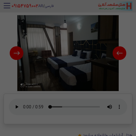
‪ 09154759002
فارسی
/
AR
هتل آپارتمان خانواده مشهد