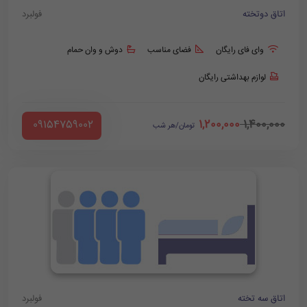
اتاق دوتخته
فولبرد
وای فای رایگان
فضای مناسب
دوش و وان حمام
لوازم بهداشتی رایگان
1,200,000
1,400,000
‪ 09154759002
تومان/هر شب
اتاق سه تخته
فولبرد