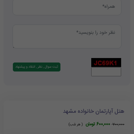
هتل آپارتمان خانواده مشهد
600,000 تومان
700,000
( هر شب)