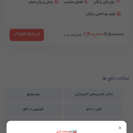
وای فای رایگان
فضای مناسب
دوش و وان حمام
لوازم بهداشتی رایگان
2,400,000
2,800,000
‪ 09154759002
تومان/هر شب
امکانات اتاق ها
امکان شارژ وسایل الکترونیکی
پاورسوئیچ
تلفن در اتاق
تلویزیون در اتاق
حمام
دراور
×