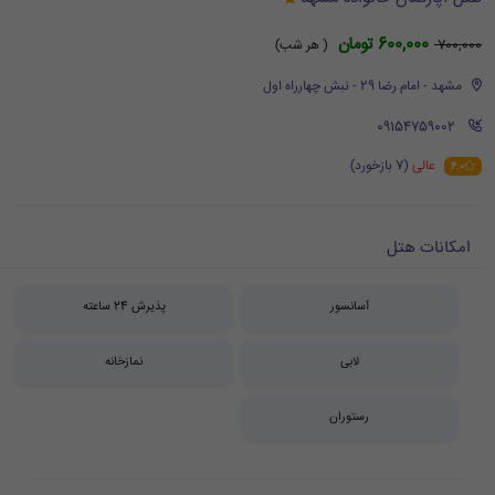
600,000 تومان
700,000
( هر شب)
مشهد - امام رضا 29 - نبش چهارراه اول
‪ 09154759002
عالی
(7 بازخورد)
4.0
امکانات هتل
آسانسور
پذیرش 24 ساعته
لابی
نمازخانه
رستوران