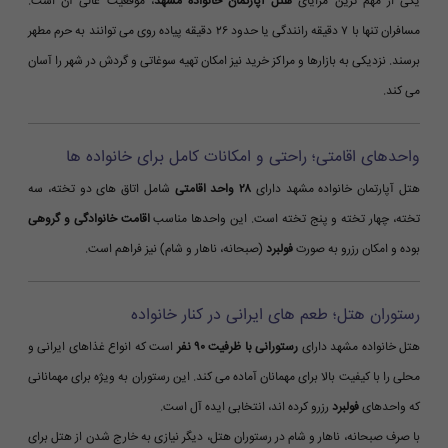
یکی از مهم ترین مزایای
هتل آپارتمان خانواده مشهد
، موقعیت عالی آن است.
مسافران تنها با ۷ دقیقه رانندگی یا حدود ۲۶ دقیقه پیاده روی می توانند به حرم مطهر
برسند. نزدیکی به بازارها و مراکز خرید نیز امکان تهیه سوغاتی و گردش در شهر را آسان
می کند.
واحدهای اقامتی؛ راحتی و امکانات کامل برای خانواده ها
هتل آپارتمان خانواده مشهد دارای
۲۸ واحد اقامتی
شامل اتاق های دو تخته، سه
تخته، چهار تخته و پنج تخته است. این واحدها مناسب
اقامت خانوادگی و گروهی
بوده و امکان رزرو به صورت
فولبرد
(صبحانه، ناهار و شام) نیز فراهم است.
رستوران هتل؛ طعم های ایرانی در کنار خانواده
هتل خانواده مشهد دارای
رستورانی با ظرفیت ۹۰ نفر
است که انواع غذاهای ایرانی و
محلی را با کیفیت بالا برای مهمانان آماده می کند. این رستوران به ویژه برای مهمانانی
که واحدهای
فولبرد
رزرو کرده اند، انتخابی ایده آل است.
با صرف صبحانه، ناهار و شام در رستوران هتل، دیگر نیازی به خارج شدن از هتل برای