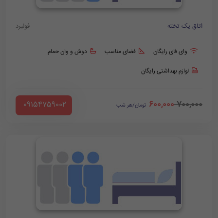
اتاق یک تخته
فولبرد
وای فای رایگان
فضای مناسب
دوش و وان حمام
لوازم بهداشتی رایگان
600,000
700,000
‪ 09154759002
تومان/هر شب