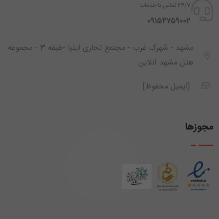
24/7 تماس با خدمات
‪ 09154759002
مشهد - شهرک غرب - مجتمع تجاری ایلیا -طبقه 3 - مجموعه
هتل مشهد آنلاین
[ایمیل محفوظ]
مجوزها