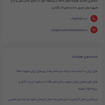
مسافرین محترم: هرگونه سوال انتقاد و پیشنهاد خود را از طرق تماس تلفی و یا از
طریق ارسال ایمیل با ما به اشتراک بگذارید
‪ 09154759002
info@hotelmashhadonline.ir
جستجوی هوشمند
هتل ارزان با ۳ وعده غذا نزدیک حرم امام رضا | رزرو هتل ارزان مشهد+50%
هتل های خیابان نوغان مشهد و هتل های فلکه آب مشهد | لیست کامل و
رزرو+50% تخفیف
نزدیکترین هتل آپارتمان به حرم امام رضا | هتل آپارتمان مشهد نزدیک حرم طبرسی