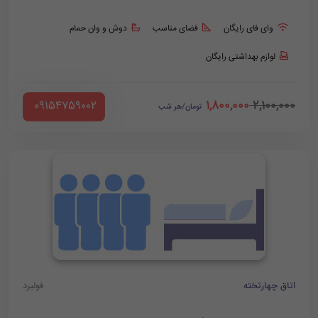
وای فای رایگان
فضای مناسب
دوش و وان حمام
لوازم بهداشتی رایگان
1,800,000
2,100,000
‪ 09154759002
تومان/هر شب
اتاق چهارتخته
فولبرد