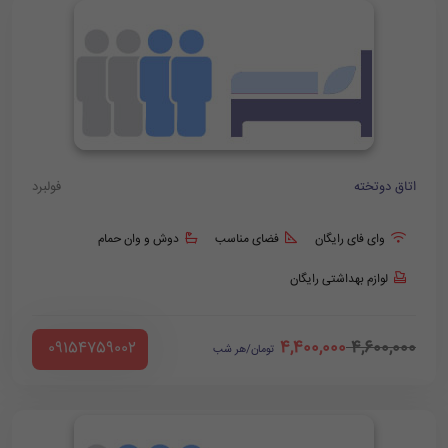
اتاق دوتخته
فولبرد
وای فای رایگان
فضای مناسب
دوش و وان حمام
لوازم بهداشتی رایگان
4,400,000
4,600,000
‪ 09154759002
تومان/هر شب