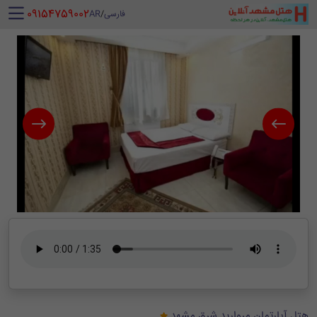
‪ 09154759002
فارسی
/
AR
هتل آپارتمان مروارید شرق مشهد