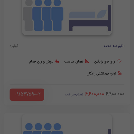
اتاق سه تخته
فولبرد
وای فای رایگان
فضای مناسب
دوش و وان حمام
لوازم بهداشتی رایگان
6,600,000
6,900,000
‪ 09154759002
تومان/هر شب