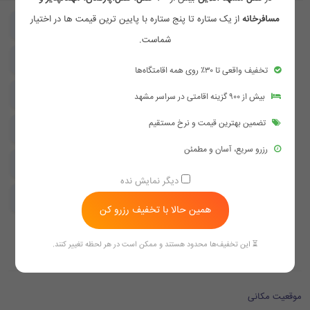
مسافرخانه
از یک ستاره تا پنج ستاره با پایین ترین قیمت ها در اختیار
پنجره
پرده
شماست.
تلویزیون در اتاق
دراور
تخفیف واقعی تا ۳۰٪ روی همه اقامتگاه‌ها
دمپایی
سرویس بهداشتی
بیش از ۹۰۰ گزینه اقامتی در سراسر مشهد
تضمین بهترین قیمت و نرخ مستقیم
سیستم تهویه مطبوع دراتاق
سیستم گرمایش و سرمایش
رزرو سریع، آسان و مطمئن
سرویس بهداشتی فرنگی در اتاق
سرویس بهداشتی ایرانی در اتاق
دیگر نمایش نده
لوازم بهداشتی
مبلمان
همین حالا با تخفیف رزرو کن
یخچال
⏳ این تخفیف‌ها محدود هستند و ممکن است در هر لحظه تغییر کنند.
موقعیت مکانی