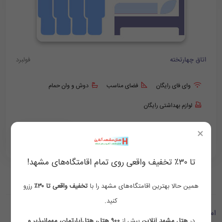
اتاق چهارتخته
فولبرد
وای فای رایگان
فضای مناسب
دوش و وان حمام
لوازم بهداشتی رایگان
×
8,800,000
9,200,000
‪ 09154759002
تومان/هر شب
تا ۳۰٪ تخفیف واقعی روی تمام اقامتگاه‌های مشهد!
همین حالا بهترین اقامتگاه‌های مشهد را با
تخفیف واقعی تا ۳۰٪
رزرو
کنید.
امکانات اتاق ها
در
هتل مشهد آنلاین
بیش از
۹۰۰ هتل، هتل‌آپارتمان، مهمانپذیر و