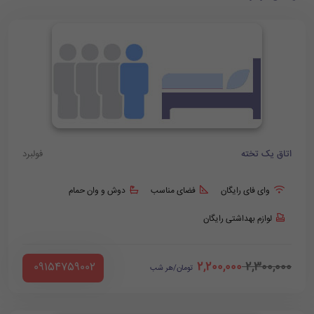
اتاق یک تخته
فولبرد
وای فای رایگان
فضای مناسب
دوش و وان حمام
لوازم بهداشتی رایگان
2,200,000
2,300,000
‪ 09154759002
تومان/هر شب