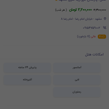
2,200,000 تومان
2,300,000
( هر شب)
مشهد - خیابان امام رضا - امام رضا 8
‪ 09154759002
عالی
(7 بازخورد)
4.0
امکانات هتل
آسانسور
پذیرش 24 ساعته
لابی
آشپزخانه
رستوران