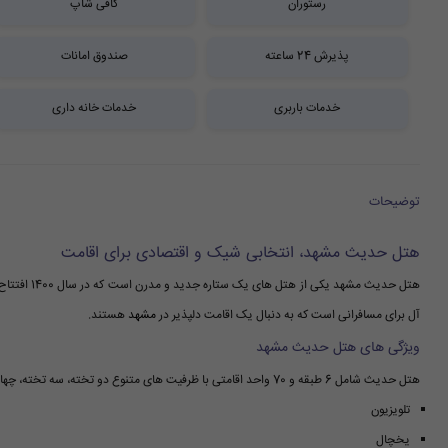
رستوران
کافی شاپ
پذیرش 24 ساعته
صندوق امانات
خدمات باربری
خدمات خانه داری
توضیحات
هتل حدیث مشهد، انتخابی شیک و اقتصادی برای اقامت
هتل حدیث مش
آل برای مسافرانی است که به دنبال یک اقامت دلپذیر در
مشهد
هستند.
ویژگی های هتل حدیث مشهد
هتل حدیث شامل 6 طبقه و 70 واحد اقامتی با ظرفیت های متنوع دو تخته، سه تخته، چهار تخته و پنج تخته می باشد. تمامی اتاق ها مجهز به امکاناتی از جمله:
تلویزیون
یخچال