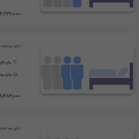
4,242,000
اتاق دوتخته
وای فای
لوازم به
8,484,000
اتاق سه تخته