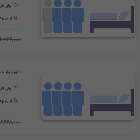
وای فای
لوازم به
12,726,000
اتاق چهارتخت
وای فای
لوازم به
16,968,000