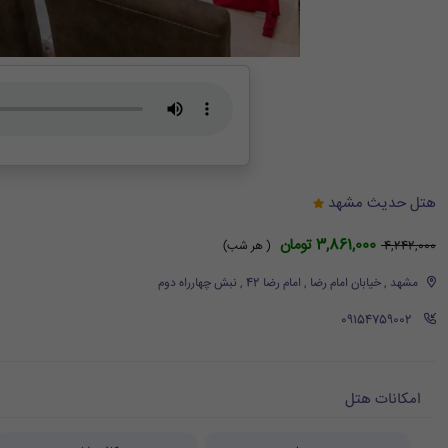
هتل حدیث مشهد
3,861,000 تومان
4,242,000
( هر شب)
مشهد , خیابان امام رضا , امام رضا 42 , نبش چهارراه دوم
‪ 09154759002
امکانات هتل