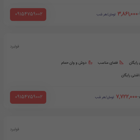
3,861,000
‪ 09154759002
تومان/هر شب
فولبرد
 رایگان
فضای مناسب
دوش و وان حمام
داشتی رایگان
7,722,000
‪ 09154759002
تومان/هر شب
فولبرد