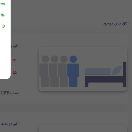
اتاق های موجود
اتاق یک تخت
وای فای
لوازم به
1,440,000
اتاق دوتخته