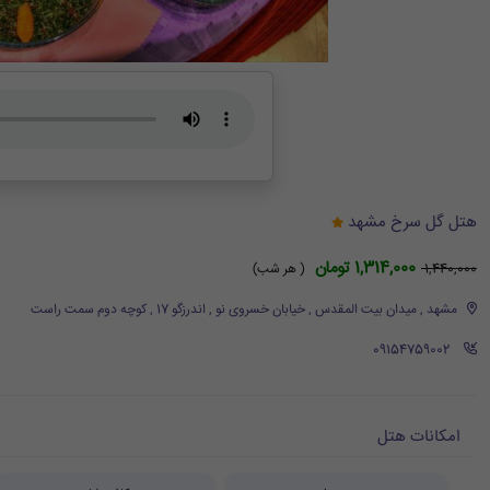
هتل گل سرخ مشهد
1,314,000 تومان
1,440,000
( هر شب)
مشهد , میدان بیت المقدس , خیابان خسروی نو , اندرزگو 17 , کوچه دوم سمت راست
‪ 09154759002
امکانات هتل