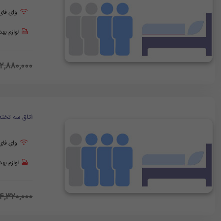
وای فای
لوازم به
2,880,000
اتاق سه تخته
وای فای
لوازم به
4,320,000