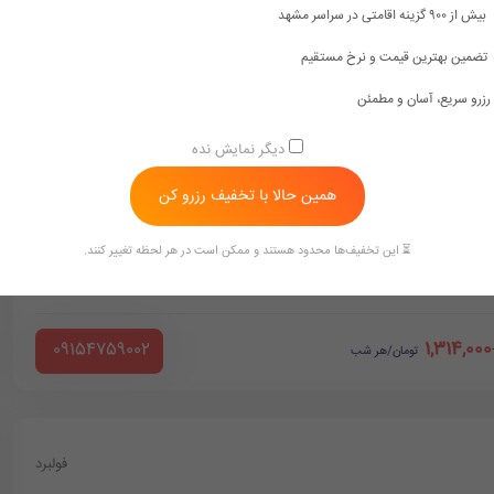
بیش از ۹۰۰ گزینه اقامتی در سراسر مشهد
تضمین بهترین قیمت و نرخ مستقیم
رزرو سریع، آسان و مطمئن
دیگر نمایش نده
ه
فولبرد
همین حالا با تخفیف رزرو کن
 رایگان
فضای مناسب
دوش و وان حمام
⏳ این تخفیف‌ها محدود هستند و ممکن است در هر لحظه تغییر کنند.
داشتی رایگان
1,314,000
‪ 09154759002
تومان/هر شب
فولبرد