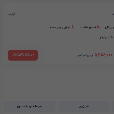
ه
فولبرد
 رایگان
فضای مناسب
دوش و وان حمام
داشتی رایگان
5,256,000
‪ 09154759002
تومان/هر شب
تلویزیون
سیستم تهویه مطبوع