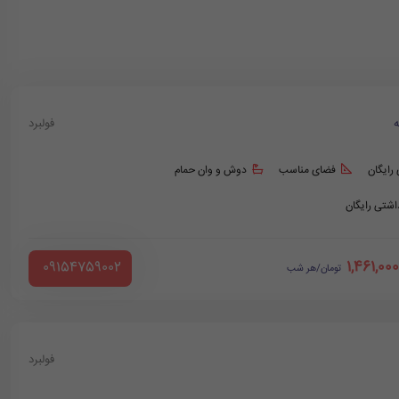
ه
فولبرد
 رایگان
فضای مناسب
دوش و وان حمام
داشتی رایگان
1,461,000
‪ 09154759002
تومان/هر شب
فولبرد