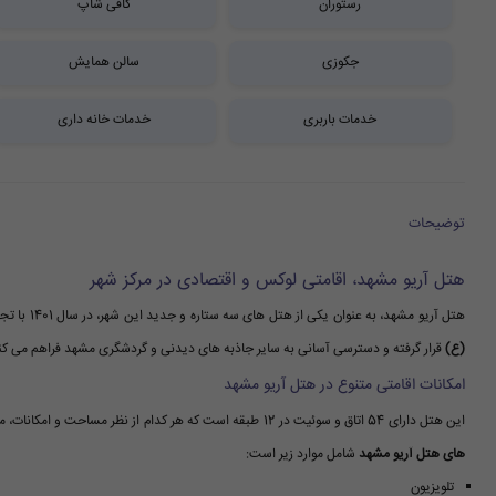
رستوران
کافی شاپ
جکوزی
سالن همایش
خدمات باربری
خدمات خانه داری
توضیحات
هتل آریو مشهد، اقامتی لوکس و اقتصادی در مرکز شهر
هتل آریو مشهد، به عنوان یکی از هتل های سه ستاره و جدید این شهر، در سال 1401 با تجهیزات مدرن و سطح کیفی بالا افتتاح شد. این هتل با فاصله ای کوتاه از
(ع)
قرار گرفته و دسترسی آسانی به سایر جاذبه های دیدنی و گردشگری مشهد فراهم می کن
امکانات اقامتی متنوع در هتل آریو مشهد
این هتل دارای 54 اتاق و سوئیت در 12 طبقه است که هر کدام از نظر مساحت و امکانات، متفاوت طراحی شده اند تا نیازهای مختلف مسافران را پوشش دهند. مهم ترین
های هتل آریو مشهد
شامل موارد زیر است:
تلویزیون