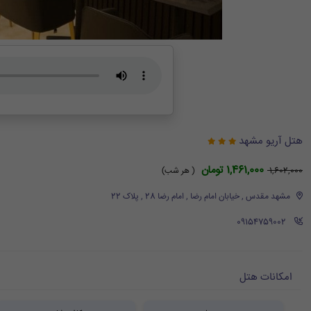
هتل آریو مشهد
1,461,000 تومان
1,602,000
( هر شب)
مشهد مقدس , خیابان امام رضا , امام رضا 28 , پلاک 22
‪ 09154759002
امکانات هتل