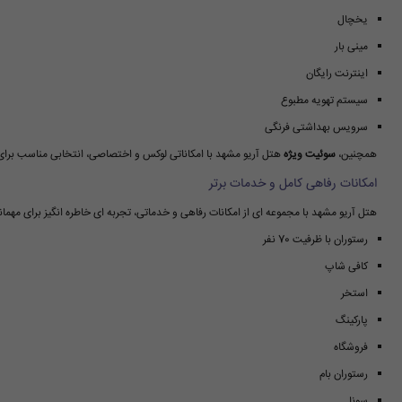
یخچال
مینی بار
اینترنت رایگان
سیستم تهویه مطبوع
سرویس بهداشتی فرنگی
همچنین،
سوئیت ویژه
هتل آریو مشهد با امکاناتی لوکس و اختصاصی، انتخابی مناسب برای مسافران VIP
امکانات رفاهی کامل و خدمات برتر
هتل آریو مشهد با مجموعه ای از امکانات رفاهی و خدماتی، تجربه ای خاطره انگیز برای مهمانان
رستوران با ظرفیت 70 نفر
کافی شاپ
استخر
پارکینگ
فروشگاه
رستوران بام
سونا