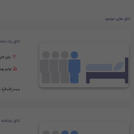
اتاق های موجود
اتاق یک تخت
وای فای
لوازم به
1,602,000
اتاق دوتخته