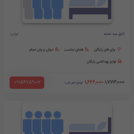
اتاق سه تخته
فولبرد
وای فای رایگان
فضای مناسب
دوش و وان حمام
لوازم بهداشتی رایگان
1,626,000
1,773,000
‪ 09154759002
تومان/هر شب