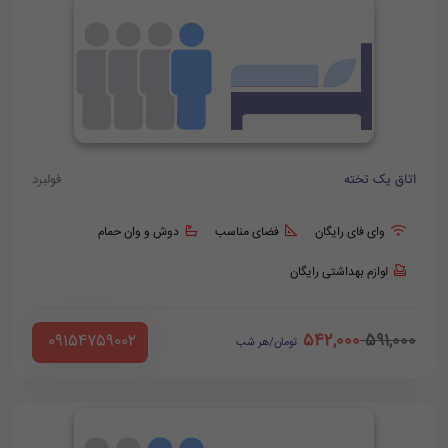
اتاق یک تخته
فولبرد
وای فای رایگان
فضای مناسب
دوش و وان حمام
لوازم بهداشتی رایگان
542,000
591,000
‪ 09154759002
تومان/هر شب