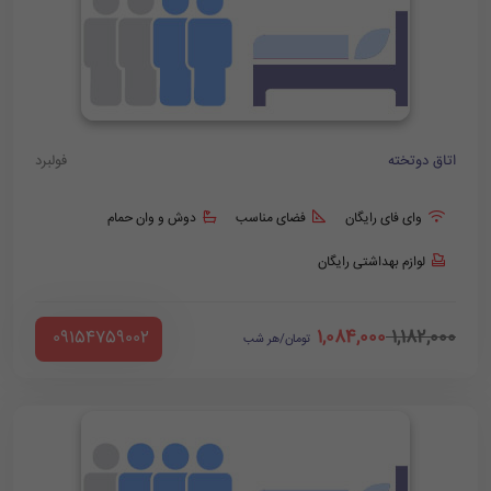
اتاق دوتخته
فولبرد
وای فای رایگان
فضای مناسب
دوش و وان حمام
لوازم بهداشتی رایگان
1,084,000
1,182,000
‪ 09154759002
تومان/هر شب