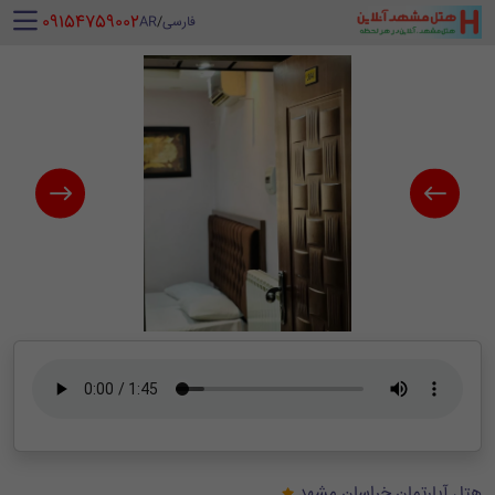
‪ 09154759002
فارسی
/
AR
هتل آپارتمان خراسان مشهد