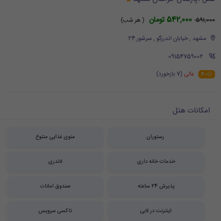
542,000 تومان
591,000
( هر شب)
مشهد , خیابان اندرزگو , سرشور 24
‪ 09154759002
عالی
(7 بازخورد)
4.0
امکانات هتل
رستوران
منوی غذایی متنوع
خدمات خانه داری
لاندری
پذیرش 24 ساعته
صندوق امانات
اینترنت در لابی
تاکسی سرویس