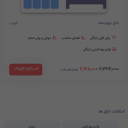
اتاق چهارتخته
فولبرد
وای فای رایگان
فضای مناسب
دوش و وان حمام
لوازم بهداشتی رایگان
2,168,000
2,364,000
‪ 09154759002
تومان/هر شب
امکانات اتاق ها
لوازم بهداشتی
حمام