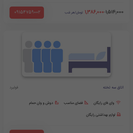
1,386,000
1,514,000
‪ 09154759002
تومان/هر شب
اتاق سه تخته
فولبرد
وای فای رایگان
فضای مناسب
دوش و وان حمام
لوازم بهداشتی رایگان