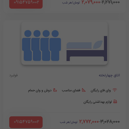
2,079,000
2,271,000
‪ 09154759002
تومان/هر شب
اتاق چهارتخته
فولبرد
وای فای رایگان
فضای مناسب
دوش و وان حمام
لوازم بهداشتی رایگان
2,772,000
3,028,000
‪ 09154759002
تومان/هر شب