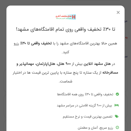
×
موقعیت مکانی
تا ۳۰٪ تخفیف واقعی روی تمام اقامتگاه‌های مشهد!
به علت قطع اینترنت بین الملل موقتا موقعیت مکانی در گوگل نمایش داده نمی شود
همین حالا بهترین اقامتگاه‌های مشهد را با
تخفیف واقعی تا ۳۰٪
رزرو
کنید.
سوالات متداول
در
هتل مشهد آنلاین
بیش از
۹۰۰ هتل، هتل‌آپارتمان، مهمانپذیر و
مسافرخانه
از یک ستاره تا پنج ستاره با پایین ترین قیمت ها در اختیار
هتل پریا مشهد در مشهد، خیابان طبرسی، نوغان ۸ واقع شده
شماست.
است.
تخفیف واقعی تا ۳۰٪ روی همه اقامتگاه‌ها
فاصله این هتل تا حرم مطهر حدود ۰٫۴ کیلومتر است و با
بیش از ۹۰۰ گزینه اقامتی در سراسر مشهد
پیاده‌روی کوتاه می‌توان به حرم دسترسی داشت.
تضمین بهترین قیمت و نرخ مستقیم
هتل پریا مشهد یک هتل دو ستاره تازه‌ساز و مدرن است.
رزرو سریع، آسان و مطمئن