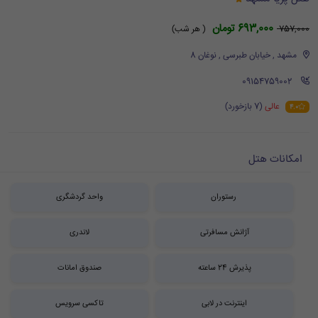
693,000 تومان
757,000
( هر شب)
مشهد , خیابان طبرسی , نوغان 8
‪ 09154759002
عالی
(7 بازخورد)
4.0
امکانات هتل
رستوران
واحد گردشگری
آژانش مسافرتی
لاندری
پذیرش 24 ساعته
صندوق امانات
اینترنت در لابی
تاکسی سرویس