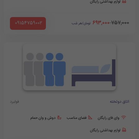
لوازم بهداشتی رایگان
693,000
757,000
‪ 09154759002
تومان/هر شب
اتاق دوتخته
فولبرد
وای فای رایگان
فضای مناسب
دوش و وان حمام
لوازم بهداشتی رایگان