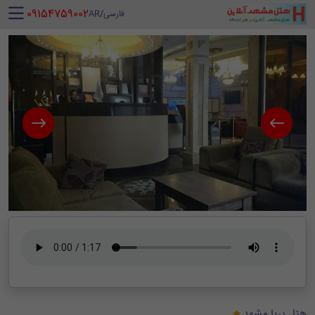
‪ 09154759002
فارسی
/
AR
هتل پریا مشهد