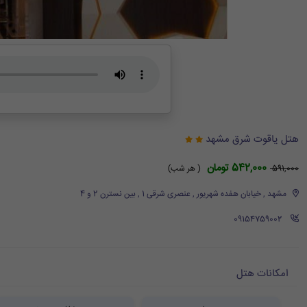
هتل یاقوت شرق مشهد
542,000 تومان
591,000
( هر شب)
مشهد , خیابان هفده شهریور , عنصری شرقی 1 , بین نسترن 2 و 4
‪ 09154759002
امکانات هتل