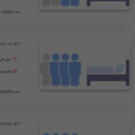
0
1,182,000
اتاق سه تخته
وای فای
لوازم به
1,773,000
اتاق چهارتخت