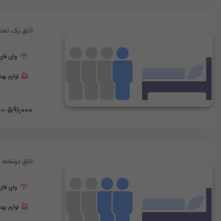
اتاق یک تخت
وای فای
لوازم به
00
591,000
اتاق دوتخته
وای فای
لوازم به