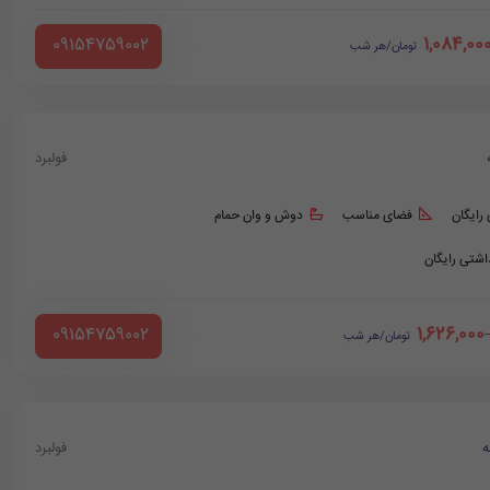
1,084,00
‪ 09154759002
تومان/هر شب
فولبرد
 رایگان
فضای مناسب
دوش و وان حمام
داشتی رایگان
1,626,000
‪ 09154759002
تومان/هر شب
ه
فولبرد