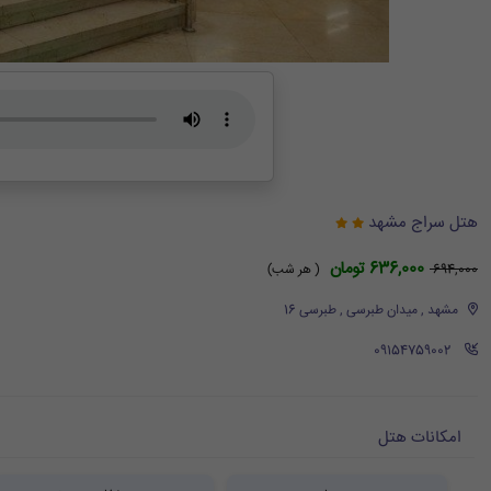
هتل سراج مشهد
636,000 تومان
694,000
( هر شب)
مشهد , میدان طبرسی , طبرسی 16
‪ 09154759002
امکانات هتل