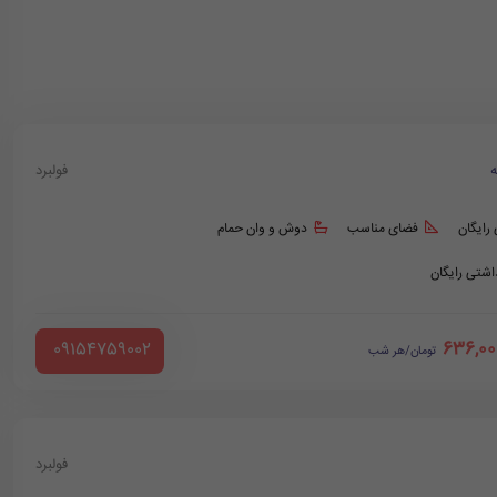
ه
فولبرد
 رایگان
فضای مناسب
دوش و وان حمام
داشتی رایگان
636,00
‪ 09154759002
تومان/هر شب
فولبرد