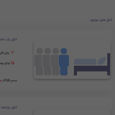
اتاق های موجود
اتاق یک تخت
وای فای
لوازم به
0
694,000
اتاق دوتخته