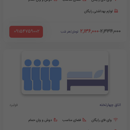
لوازم بهداشتی رایگان
2,136,000
2,334,000
‪ 09154759002
تومان/هر شب
اتاق چهارتخته
فولبرد
وای فای رایگان
فضای مناسب
دوش و وان حمام