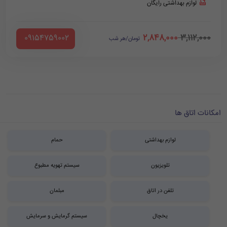
لوازم بهداشتی رایگان
2,848,000
3,112,000
‪ 09154759002
تومان/هر شب
امکانات اتاق ها
لوازم بهداشتی
حمام
تلویزیون
سیستم تهویه مطبوع
تلفن در اتاق
مبلمان
یخچال
سیستم گرمایش و سرمایش