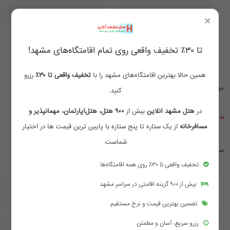
بالکن
سرویس بهداشتی فرنگی
×
سرویس بهداشتی ایرانی
تا ۳۰٪ تخفیف واقعی روی تمام اقامتگاه‌های مشهد!
همین حالا بهترین اقامتگاه‌های مشهد را با
تخفیف واقعی تا ۳۰٪
رزرو
موقعیت مکانی
کنید.
در
هتل مشهد آنلاین
بیش از
۹۰۰ هتل، هتل‌آپارتمان، مهمانپذیر و
به علت قطع اینترنت بین الملل موقتا موقعیت مکانی در گوگل نمایش داده نمی شود
مسافرخانه
از یک ستاره تا پنج ستاره با پایین ترین قیمت ها در اختیار
شماست.
سوالات متداول
تخفیف واقعی تا ۳۰٪ روی همه اقامتگاه‌ها
هتل المپیا مشهد در مشهد، خیابان امام رضا، امام رضا ۸ واقع
بیش از ۹۰۰ گزینه اقامتی در سراسر مشهد
شده است.
تضمین بهترین قیمت و نرخ مستقیم
رزرو سریع، آسان و مطمئن
فاصله هتل المپیا مشهد تا حرم مطهر حدود ۰٫۴ کیلومتر و حدود