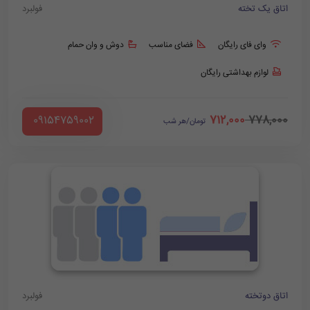
اتاق یک تخته
فولبرد
وای فای رایگان
فضای مناسب
دوش و وان حمام
لوازم بهداشتی رایگان
712,000
778,000
‪ 09154759002
تومان/هر شب
اتاق دوتخته
فولبرد