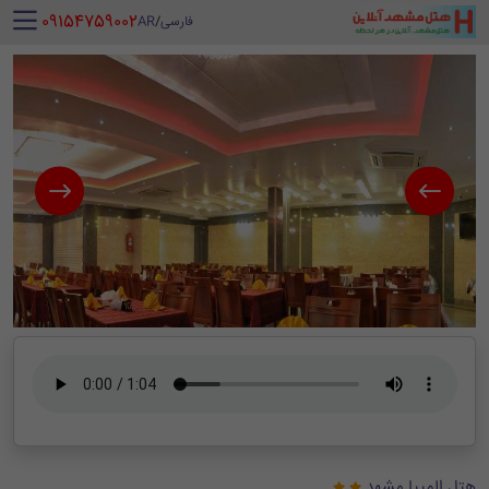
‪ 09154759002
فارسی
/
AR
هتل المپیا مشهد