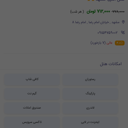
712,000 تومان
778,000
( هر شب)
مشهد , خیابان امام رضا , امام رضا 8
‪ 09154759002
عالی
(7 بازخورد)
4.0
امکانات هتل
رستوران
کافی شاپ
پارکینگ
گیم نت
لاندری
صندوق امانات
اینترنت در لابی
تاکسی سرویس