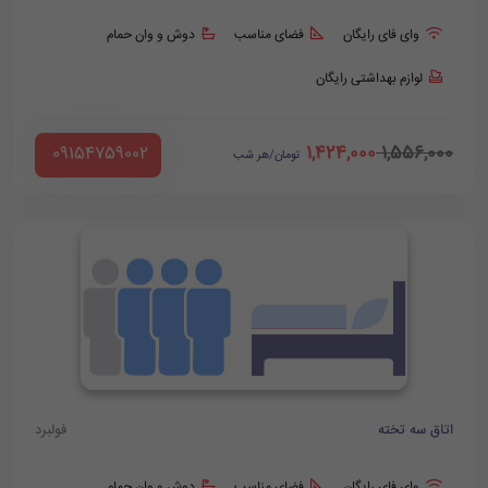
وای فای رایگان
فضای مناسب
دوش و وان حمام
لوازم بهداشتی رایگان
1,424,000
1,556,000
‪ 09154759002
تومان/هر شب
اتاق سه تخته
فولبرد
وای فای رایگان
فضای مناسب
دوش و وان حمام