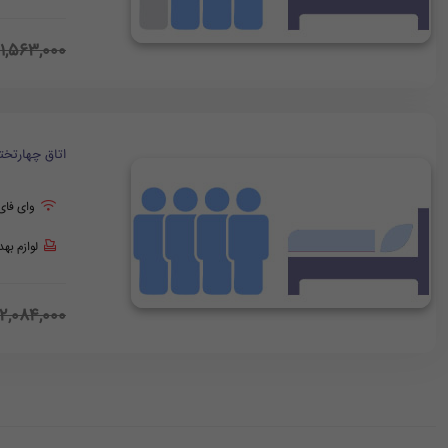
1,563,000
اتاق چهارتخت
وای فای
لوازم به
2,084,000