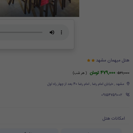
هتل میهمان مشهد
479,000 تومان
521,000
( هر شب)
مشهد , خیابان امام رضا , امام رضا 40 بعد از چهار راه اول
‪ 09154759002
امکانات هتل