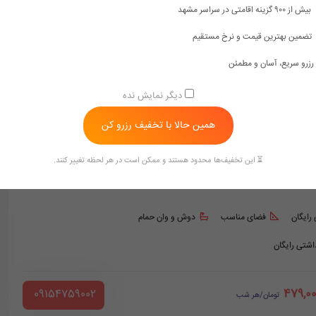
بیش از ۹۰۰ گزینه اقامتی در سراسر مشهد
مشهد هتل های خیابان امام رضا ۸
مشهد هتل های خیابان امام رضا3
تضمین بهترین قیمت و نرخ مستقیم
رزرو سریع، آسان و مطمئن
دیگر نمایش نده
همین حالا با تخفیف رزرو کن
⏳ این تخفیف‌ها محدود هستند و ممکن است در هر لحظه تغییر کنند.
ه
فولبرد
 رایگان
فضای مناسب
دوش و وان حمام
داشتی رایگان
479,0
‪ 09154759002
تومان/هر شب