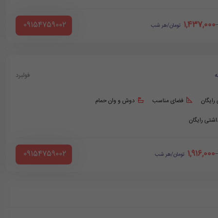
1,437,000
‪ 09154759002
تومان/هر شب
ه
فولبرد
 رایگان
فضای مناسب
دوش و وان حمام
داشتی رایگان
1,916,000
‪ 09154759002
تومان/هر شب