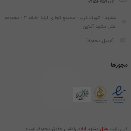
‪ 09154759002
مشهد - شهرک غرب - مجتمع تجاری ایلیا -طبقه 3 - مجموعه
هتل مشهد آنلاین
[ایمیل محفوظ]
مجوزها
کپی رایت
هتل مشهد آنلاین
تمامی حقوق محفوظ است.