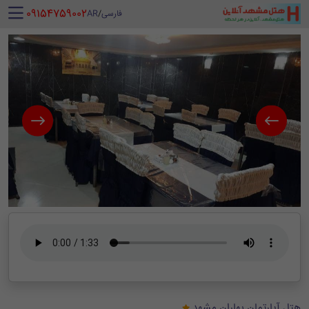
‪ 09154759002
فارسی
/
AR
هتل آپارتمان بهاران مشهد