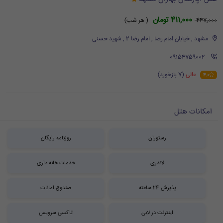
411,000 تومان
447,000
( هر شب)
مشهد , خیابان امام رضا , امام رضا 2 , شهید حسنی
‪ 09154759002
عالی
(7 بازخورد)
4.0
امکانات هتل
رستوران
روزنامه رایگان
لاندری
خدمات خانه داری
پذیرش 24 ساعته
صندوق امانات
اینترنت در لابی
تاکسی سرویس