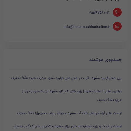
‪ 09154759002
info@hotelmashhadonline.ir
جستجوی هوشمند
رزرو هتل فولبرد مشهد | قیمت و هتل های فولبرد مشهد نزدیک حرم+50% تخفیف
بهترین هتل ۴ ستاره مشهد | رزرو هتل ۴ ستاره مشهد نزدیک حرم و دور از
حرم+50% تخفیف
لیست هتل آپارتمان‌های فلکه آب مشهد و خیابان نواب صفوی|با 70% تخفیف
لیست و قیمت و رزرو مسافرخانه های ارزان مشهد و لاکچری با پارکینگ و تخفیف