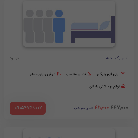
اتاق یک تخته
فولبرد
وای فای رایگان
فضای مناسب
دوش و وان حمام
لوازم بهداشتی رایگان
411,000
447,000
‪ 09154759002
تومان/هر شب