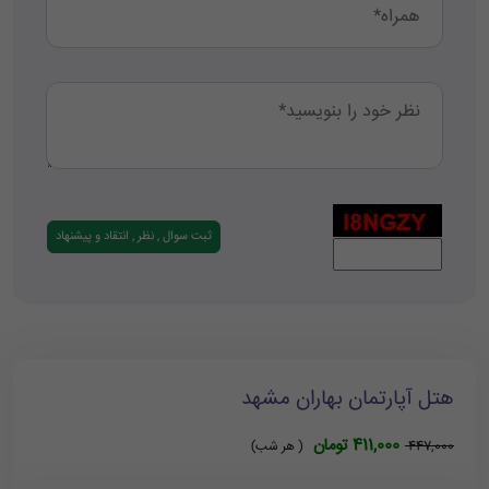
هتل آپارتمان بهاران مشهد
411,000 تومان
447,000
( هر شب)