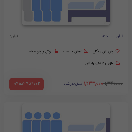
اتاق سه تخته
فولبرد
وای فای رایگان
فضای مناسب
دوش و وان حمام
لوازم بهداشتی رایگان
1,233,000
1,341,000
‪ 09154759002
تومان/هر شب