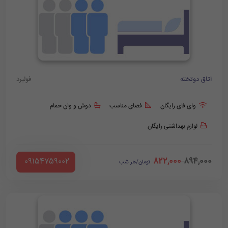
اتاق دوتخته
فولبرد
وای فای رایگان
فضای مناسب
دوش و وان حمام
لوازم بهداشتی رایگان
822,000
894,000
‪ 09154759002
تومان/هر شب