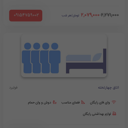
2,079,000
2,271,000
‪ 09154759002
تومان/هر شب
اتاق چهارتخته
فولبرد
وای فای رایگان
فضای مناسب
دوش و وان حمام
لوازم بهداشتی رایگان