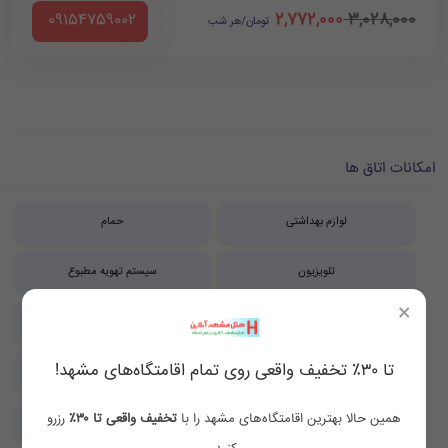
2,772,000
3,028,000
‪ 09154759002
تومان/هر شب
امکانات اتاق ها
لوازم بهداشتی
حمام
تلویزیون
سیستم تهویه مطبوع
×
تلفن در اتاق
مبلمان
تا ۳۰٪ تخفیف واقعی روی تمام اقامتگاه‌های مشهد!
یخچال
سیستم گرمایش و سرمایش
همین حالا بهترین اقامتگاه‌های مشهد را با
تخفیف واقعی تا ۳۰٪
رزرو
رخت آویز
سرویس بهداشتی فرنگی