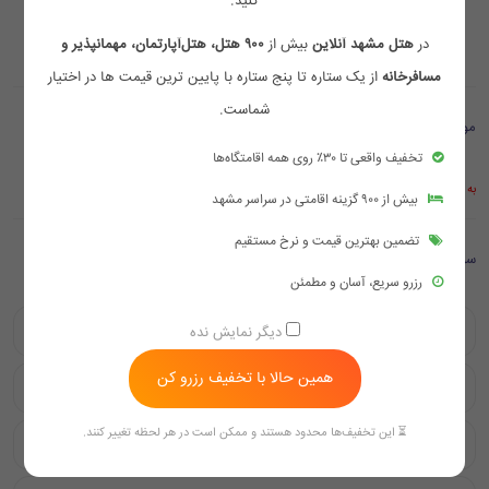
کنید.
سرویس بهداشتی ایرانی
در
هتل مشهد آنلاین
بیش از
۹۰۰ هتل، هتل‌آپارتمان، مهمانپذیر و
مسافرخانه
از یک ستاره تا پنج ستاره با پایین ترین قیمت ها در اختیار
شماست.
موقعیت مکانی
تخفیف واقعی تا ۳۰٪ روی همه اقامتگاه‌ها
به علت قطع اینترنت بین الملل موقتا موقعیت مکانی در گوگل نمایش داده نمی شود
بیش از ۹۰۰ گزینه اقامتی در سراسر مشهد
تضمین بهترین قیمت و نرخ مستقیم
سوالات متداول
رزرو سریع، آسان و مطمئن
موقعیت مکانی هتل آپارتمان فرات مشهد چگونه است؟
دیگر نمایش نده
همین حالا با تخفیف رزرو کن
هتل آپارتمان فرات مشهد چه امکاناتی دارد؟
⏳ این تخفیف‌ها محدود هستند و ممکن است در هر لحظه تغییر کنند.
آیا هتل آپارتمان فرات خدمات غذایی ارائه می‌دهد؟