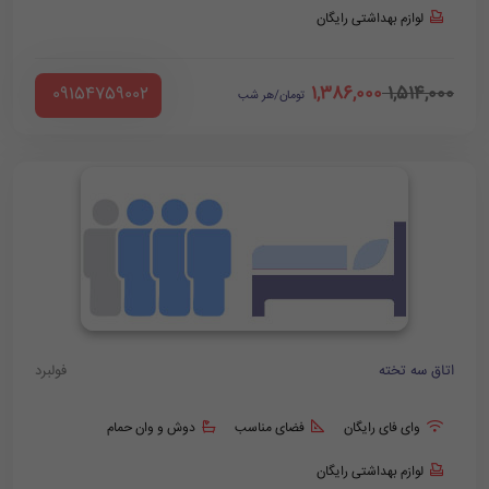
لوازم بهداشتی رایگان
1,386,000
1,514,000
‪ 09154759002
تومان/هر شب
اتاق سه تخته
فولبرد
وای فای رایگان
فضای مناسب
دوش و وان حمام
لوازم بهداشتی رایگان