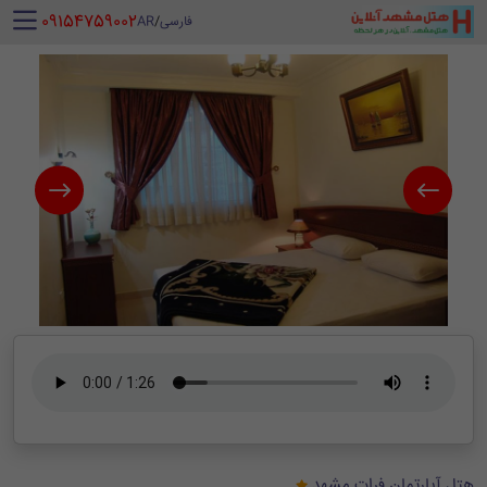
‪ 09154759002
فارسی
/
AR
هتل آپارتمان فرات مشهد