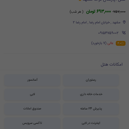
693,000 تومان
757,000
( هر شب)
مشهد , خیابان امام رضا , امام رضا 2
‪ 09154759002
عالی
(7 بازخورد)
4.0
امکانات هتل
رستوران
آسانسور
خدمات خانه داری
لابی
پذیرش 24 ساعته
صندوق امانات
اینترنت در لابی
تاکسی سرویس