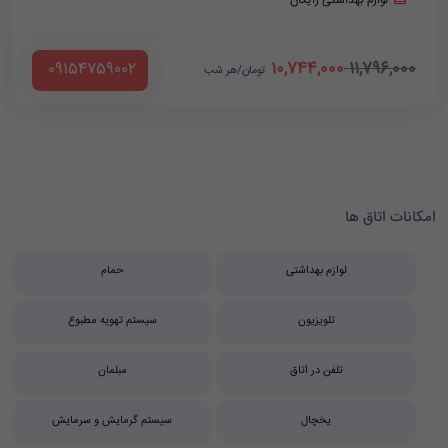
لوازم بهداشتی رایگان
10,744,000
11,796,000
‪ 09154759002
تومان/هر شب
امکانات اتاق ها
لوازم بهداشتی
حمام
تلویزیون
سیستم تهویه مطبوع
تلفن در اتاق
مبلمان
یخچال
سیستم گرمایش و سرمایش