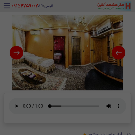
‪ 09154759002
فارسی
/
AR
هتل آپارتمان ایلیا مشهد