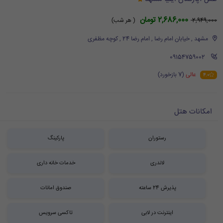
2,686,000 تومان
2,949,000
( هر شب)
مشهد , خیابان امام رضا , امام رضا 24 , کوچه مظفری
‪ 09154759002
عالی
(7 بازخورد)
4.0
امکانات هتل
رستوران
پارکینگ
لاندری
خدمات خانه داری
پذیرش 24 ساعته
صندوق امانات
اینترنت در لابی
تاکسی سرویس