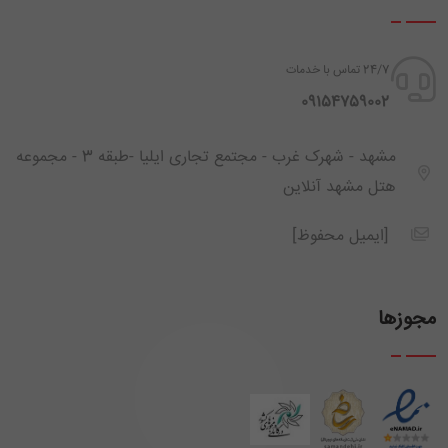
24/7 تماس با خدمات
‪ 09154759002
مشهد - شهرک غرب - مجتمع تجاری ایلیا -طبقه 3 - مجموعه
هتل مشهد آنلاین
[ایمیل محفوظ]
مجوزها