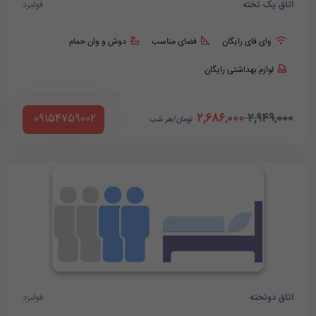
اتاق یک تخته
فولبرد
وای فای رایگان
فضای مناسب
دوش و وان حمام
لوازم بهداشتی رایگان
2,686,000
2,949,000
‪ 09154759002
تومان/هر شب
اتاق دوتخته
فولبرد