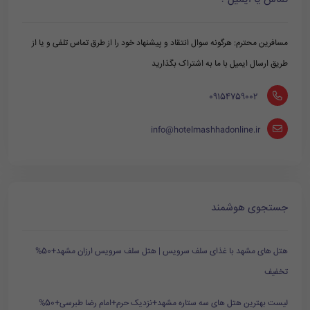
مسافرین محترم: هرگونه سوال انتقاد و پیشنهاد خود را از طرق تماس تلفی و یا از
طریق ارسال ایمیل با ما به اشتراک بگذارید
‪ 09154759002
info@hotelmashhadonline.ir
جستجوی هوشمند
هتل های مشهد با غذای سلف سرویس | هتل سلف سرویس ارزان مشهد+50%
تخفیف
لیست بهترین هتل های سه ستاره مشهد+نزدیک حرم+امام رضا طبرسی+50%