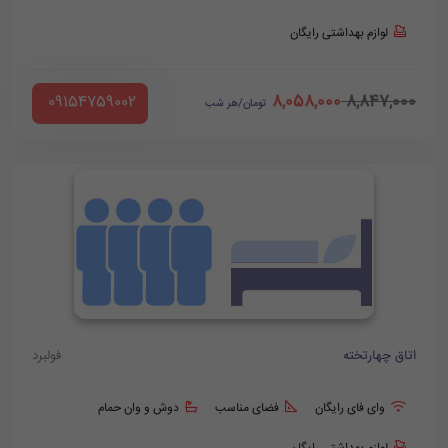
لوازم بهداشتی رایگان
8,058,000
8,847,000
‪ 09154759002
تومان/هر شب
اتاق چهارتخته
فولبرد
وای فای رایگان
فضای مناسب
دوش و وان حمام