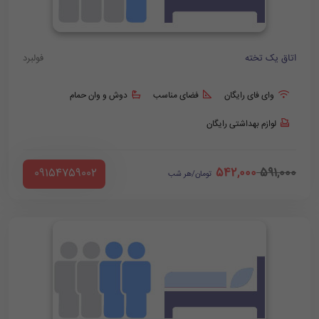
اتاق یک تخته
فولبرد
وای فای رایگان
فضای مناسب
دوش و وان حمام
لوازم بهداشتی رایگان
542,000
591,000
‪ 09154759002
تومان/هر شب