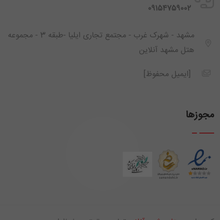
‪ 09154759002
مشهد - شهرک غرب - مجتمع تجاری ایلیا -طبقه 3 - مجموعه
هتل مشهد آنلاین
[ایمیل محفوظ]
مجوزها