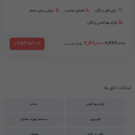
وای فای رایگان
فضای مناسب
دوش و وان حمام
لوازم بهداشتی رایگان
2,168,000
2,364,000
‪ 09154759002
تومان/هر شب
امکانات اتاق ها
لوازم بهداشتی
حمام
تلویزیون
سیستم تهویه مطبوع
تلفن در اتاق
مبلمان