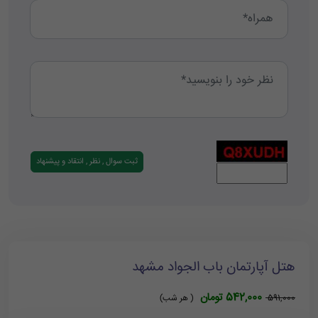
هتل آپارتمان باب الجواد مشهد
542,000 تومان
591,000
( هر شب)