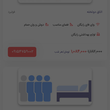
اتاق دوتخته
فولبرد
وای فای رایگان
فضای مناسب
دوش و وان حمام
لوازم بهداشتی رایگان
1,084,000
1,182,000
‪ 09154759002
تومان/هر شب