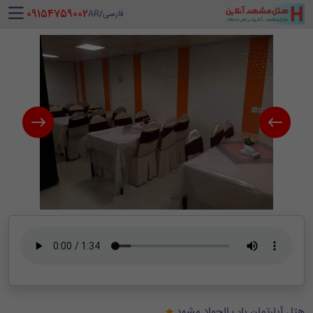
‪ 09154759002
فارسی
/
AR
هتل آپارتمان باب الجواد مشهد