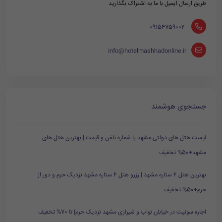
طریق ارسال ایمیل با ما به اشتراک بگذارید
‪ 09154759002
info@hotelmashhadonline.ir
جستجوی هوشمند
لیست هتل های دولتی مشهد با شماره تلفن و قیمت | بهترین هتل های
مشهد+50% تخفیف
بهترین هتل ۴ ستاره مشهد | رزرو هتل ۴ ستاره مشهد نزدیک حرم و دور از
حرم+50% تخفیف
اجاره سوئیت در خیابان نواب و شیرازی مشهد نزدیک حرم| تا 70% تخفیف