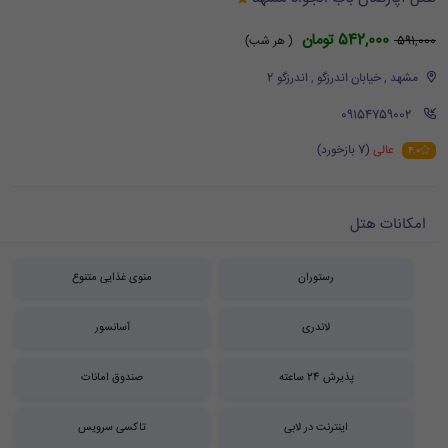
542,000 تومان
591,000
( هر شب)
مشهد , خیابان اندرزگو , اندرزگو 2
‪ 09154759002
عالی
(7 بازخورد)
4.0
امکانات هتل
رستوران
منوی غذایی متنوع
لاندری
آسانسور
پذیرش 24 ساعته
صندوق امانات
اینترنت در لابی
تاکسی سرویس