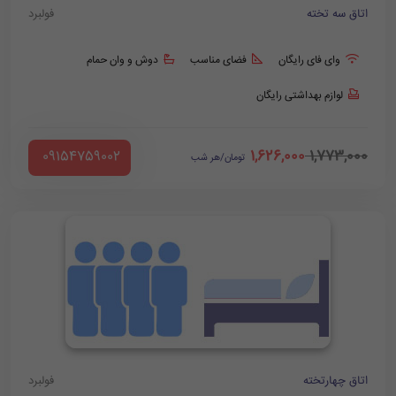
اتاق سه تخته
فولبرد
وای فای رایگان
فضای مناسب
دوش و وان حمام
لوازم بهداشتی رایگان
1,626,000
1,773,000
‪ 09154759002
تومان/هر شب
اتاق چهارتخته
فولبرد