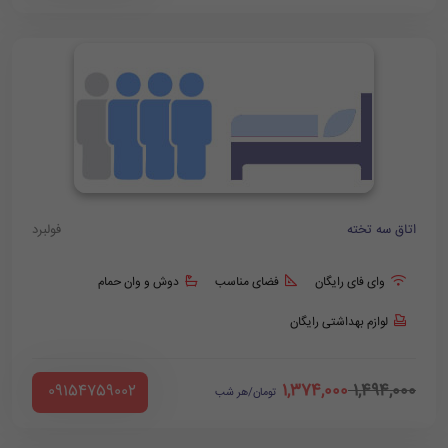
اتاق سه تخته
فولبرد
وای فای رایگان
فضای مناسب
دوش و وان حمام
لوازم بهداشتی رایگان
1,374,000
1,494,000
‪ 09154759002
تومان/هر شب