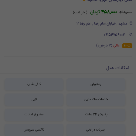
458,000 تومان
498,000
( هر شب)
مشهد , خیابان امام رضا , امام رضا 3
‪ 09154759002
عالی
(7 بازخورد)
4.0
امکانات هتل
رستوران
کافی شاپ
خدمات خانه داری
لابی
پذیرش 24 ساعته
صندوق امانات
اینترنت در لابی
تاکسی سرویس