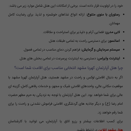
خود را در اولویت قرار داده است. برخی از امکانات این هتل شامل موارد زیر می باشد:
رستوران با منوی متنوع:
ارائه انواع غذاهای خوشمزه و لذیذ برای رضایت کامل
مهمانان.
لابی مدرن:
فضایی آرام و دلپذیر برای استراحت و ملاقات.
آسانسور:
برای دسترسی راحت به تمامی طبقات هتل.
سیستم سرمایش و گرمایش:
فراهم کردن دمای مناسب در تمامی فصول.
اینترنت وایرلس:
دسترسی به اینترنت پرسرعت در تمامی بخش های هتل.
چرا هتل آپارتمان کهربا مشهد انتخابی مناسب برای اقامت شما است؟
اگر به دنبال اقامتی لوکس و راحت در مشهد هستید، هتل آپارتمان کهربا مشهد با
موقعیت مکانی عالی، واحدهای اقامتی شیک و مجهز، و خدمات رفاهی کامل، گزینه ای
عالی برای شما خواهد بود. این هتل آپارتمان با توجه به نزدیکی به حرم مطهر حضرت
امام رضا (ع) و دیگر جاذبه های گردشگری، اقامتی فراموش نشدنی و راحت را برای
شما رقم خواهد زد.
برای کسب اطلاعات بیشتر و رزرو اتاق یا آپارتمان، می توانید با کارشناسان
هتل مشهد آنلاین
در ارتباط باشید.