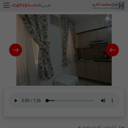
‪ 09154759002
فارسی
/
AR
هتل آپارتمان کهربا مشهد