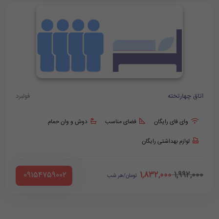
اتاق چهارتخته
فولبرد
وای فای رایگان
فضای مناسب
دوش و وان حمام
لوازم بهداشتی رایگان
1,832,000
1,992,000
‪ 09154759002
تومان/هر شب