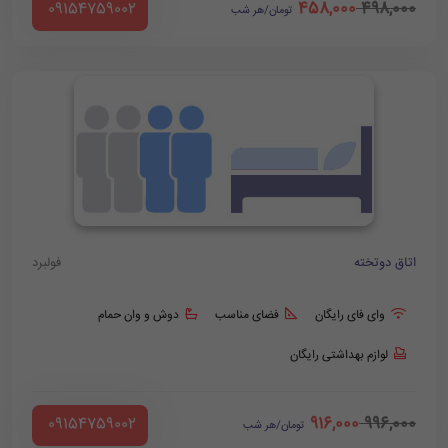
458,000
498,000
‪ 09154759002
تومان/هر شب
اتاق دوتخته
فولبرد
وای فای رایگان
فضای مناسب
دوش و وان حمام
لوازم بهداشتی رایگان
916,000
996,000
‪ 09154759002
تومان/هر شب