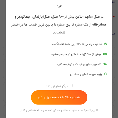
موقعیت مکانی
کنید.
در
هتل مشهد آنلاین
بیش از
۹۰۰ هتل، هتل‌آپارتمان، مهمانپذیر و
به علت قطع اینترنت بین الملل موقتا موقعیت مکانی در گوگل نمایش داده نمی شود
مسافرخانه
از یک ستاره تا پنج ستاره با پایین ترین قیمت ها در اختیار
شماست.
سوالات متداول
تخفیف واقعی تا ۳۰٪ روی همه اقامتگاه‌ها
هتل آپارتمان کهربا مشهد در کدام خیابان واقع شده است؟
بیش از ۹۰۰ گزینه اقامتی در سراسر مشهد
تضمین بهترین قیمت و نرخ مستقیم
واحدهای اقامتی هتل آپارتمان کهربا شامل چه گزینه‌هایی
هستند؟
رزرو سریع، آسان و مطمئن
دیگر نمایش نده
آیا هتل آپارتمان کهربا برای اقامت‌های طولانی مدت مناسب
است؟
همین حالا با تخفیف رزرو کن
چه امکاناتی در اتاق‌ها و آپارتمان‌های هتل فراهم است؟
⏳ این تخفیف‌ها محدود هستند و ممکن است در هر لحظه تغییر کنند.