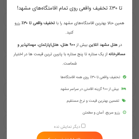
آیا هتل آپارتمان هیراد مشهد امکانات رفاهی دارد؟
تا ۳۰٪ تخفیف واقعی روی تمام اقامتگاه‌های مشهد!
هتل آپارتمان هیراد مشهد دارای چه نوع رستورانی است؟
همین حالا بهترین اقامتگاه‌های مشهد را با
تخفیف واقعی تا ۳۰٪
رزرو
کنید.
آیا هتل آپارتمان هیراد مشهد به سیستم تهویه مطبوع مجهز
در
هتل مشهد آنلاین
بیش از
۹۰۰ هتل، هتل‌آپارتمان، مهمانپذیر و
است؟
مسافرخانه
از یک ستاره تا پنج ستاره با پایین ترین قیمت ها در اختیار
چه ویژگی‌هایی باعث جذابیت هتل آپارتمان هیراد مشهد
شماست.
می‌شود؟
تخفیف واقعی تا ۳۰٪ روی همه اقامتگاه‌ها
بیش از ۹۰۰ گزینه اقامتی در سراسر مشهد
آیا در هتل آپارتمان هیراد مشهد اینترنت در دسترس است؟
تضمین بهترین قیمت و نرخ مستقیم
چگونه می‌توان در هتل آپارتمان هیراد مشهد رزرو انجام داد؟
رزرو سریع، آسان و مطمئن
هتل آپارتمان هیراد مشهد چه نوع خدمات لاندری ارائه می‌دهد؟
دیگر نمایش نده
آیا هتل آپارتمان هیراد مشهد به حرم امام رضا (ع) نزدیک