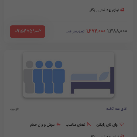
لوازم بهداشتی رایگان
1,272,000
1,388,000
‪ 09154759002
تومان/هر شب
اتاق سه تخته
فولبرد
وای فای رایگان
فضای مناسب
دوش و وان حمام