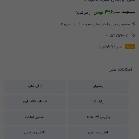
636,000 تومان
694,000
( هر شب)
مشهد , خیابان امام رضا , امام رضا 16 , عنصری 4
‪ 09154759002
عالی
(7 بازخورد)
4.0
امکانات هتل
رستوران
کافی شاپ
پارکینگ
خدمات خانه داری
پذیرش 24 ساعته
صندوق امانات
اینترنت در لابی
تاکسی سرویس