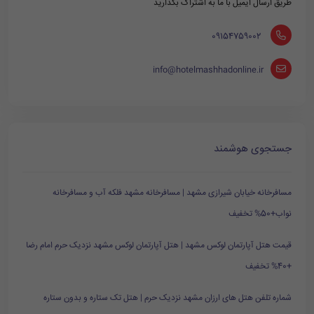
طریق ارسال ایمیل با ما به اشتراک بگذارید
‪ 09154759002
info@hotelmashhadonline.ir
جستجوی هوشمند
مسافرخانه خیابان شیرازی مشهد | مسافرخانه مشهد فلکه آب و مسافرخانه
نواب+50% تخفیف
قیمت هتل آپارتمان لوکس مشهد | هتل آپارتمان لوکس مشهد نزدیک حرم امام رضا
+40% تخفیف
شماره تلفن هتل های ارزان مشهد نزدیک حرم | هتل تک ستاره و بدون ستاره