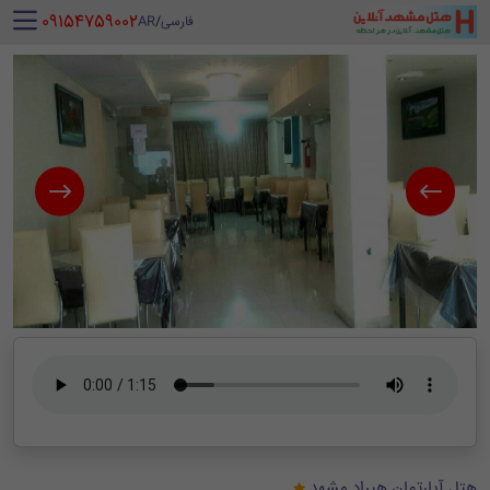
‪ 09154759002
فارسی
/
AR
هتل آپارتمان هیراد مشهد