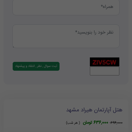
هتل آپارتمان هیراد مشهد
636,000 تومان
694,000
( هر شب)