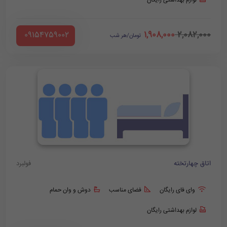
لوازم بهداشتی رایگان
1,908,000
2,082,000
‪ 09154759002
تومان/هر شب
اتاق چهارتخته
فولبرد
وای فای رایگان
فضای مناسب
دوش و وان حمام
لوازم بهداشتی رایگان