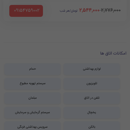
2,544,000
2,776,000
‪ 09154759002
تومان/هر شب
امکانات اتاق ها
لوازم بهداشتی
حمام
تلویزیون
سیستم تهویه مطبوع
تلفن در اتاق
مبلمان
یخچال
سیستم گرمایش و سرمایش
بالکن
سرویس بهداشتی فرنگی