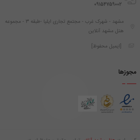
‪ 09154759002
مشهد - شهرک غرب - مجتمع تجاری ایلیا -طبقه 3 - مجموعه
هتل مشهد آنلاین
[ایمیل محفوظ]
مجوزها