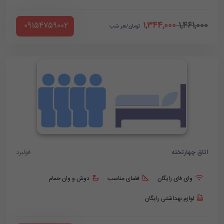
1,344,000
1,461,000
‪ 09154759002
تومان/هر شب
اتاق چهارتخته
فولبرد
وای فای رایگان
فضای مناسب
دوش و وان حمام
لوازم بهداشتی رایگان