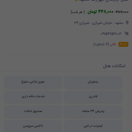
448,000 تومان
487,000
( هر شب)
مشهد - خیابان شیرازی - شیرازی 24
‪ 09154759002
عالی
(7 بازخورد)
4.0
امکانات هتل
رستوران
منوی غذایی متنوع
لاندری
خدمات خانه داری
پذیرش 24 ساعته
صندوق امانات
اینترنت در لابی
تاکسی سرویس