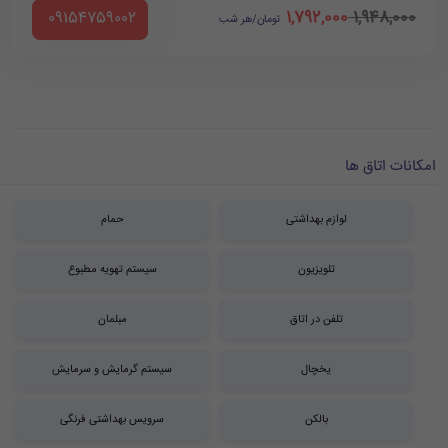
1,792,000
1,948,000
‪ 09154759002
تومان/هر شب
امکانات اتاق ها
لوازم بهداشتی
حمام
تلویزیون
سیستم تهویه مطبوع
تلفن در اتاق
مبلمان
یخچال
سیستم گرمایش و سرمایش
بالکن
سرویس بهداشتی فرنگی