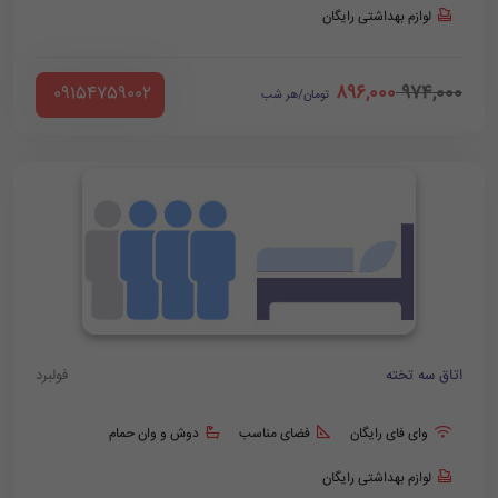
لوازم بهداشتی رایگان
896,000
974,000
‪ 09154759002
تومان/هر شب
اتاق سه تخته
فولبرد
وای فای رایگان
فضای مناسب
دوش و وان حمام
لوازم بهداشتی رایگان