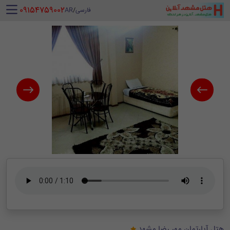
‪ 09154759002
فارسی
/
AR
هتل آپارتمان مهر رضا مشهد