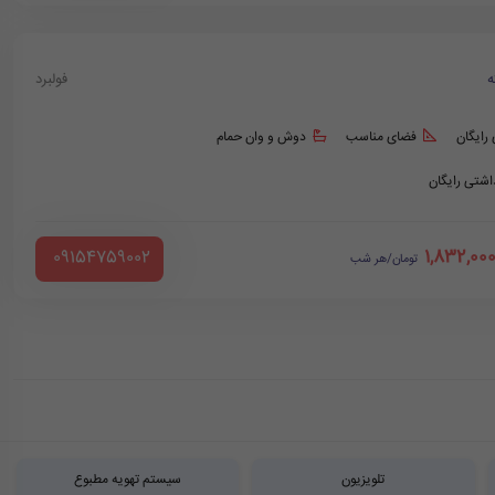
ه
فولبرد
 رایگان
فضای مناسب
دوش و وان حمام
داشتی رایگان
1,832,00
‪ 09154759002
تومان/هر شب
تلویزیون
سیستم تهویه مطبوع