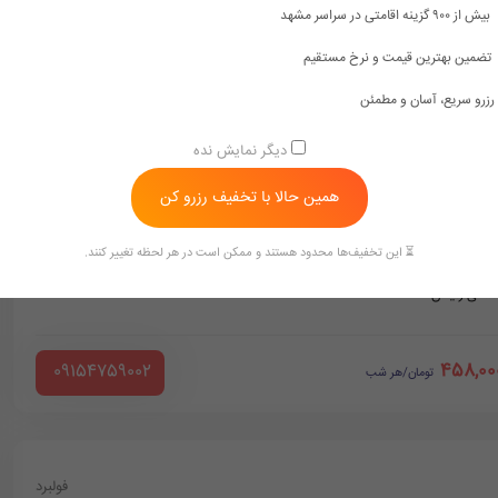
بیش از ۹۰۰ گزینه اقامتی در سراسر مشهد
تضمین بهترین قیمت و نرخ مستقیم
رزرو سریع، آسان و مطمئن
دیگر نمایش نده
ه
فولبرد
همین حالا با تخفیف رزرو کن
 رایگان
فضای مناسب
دوش و وان حمام
⏳ این تخفیف‌ها محدود هستند و ممکن است در هر لحظه تغییر کنند.
داشتی رایگان
458,00
‪ 09154759002
تومان/هر شب
فولبرد