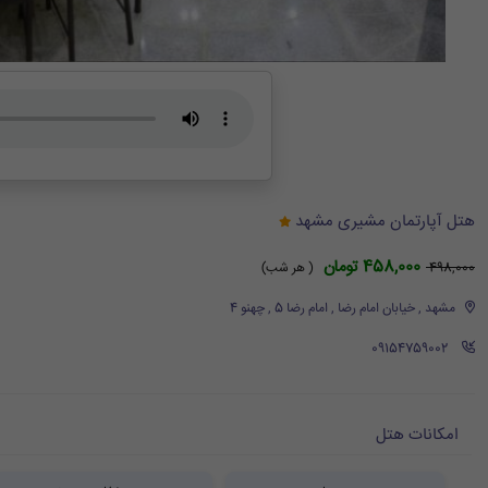
هتل آپارتمان مشیری مشهد
458,000 تومان
498,000
( هر شب)
مشهد , خیابان امام رضا , امام رضا 5 , چهنو 4
‪ 09154759002
امکانات هتل