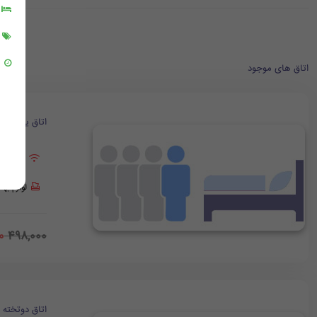
اتاق های موجود
اتاق یک تخت
وای فای
لوازم به
0
498,000
اتاق دوتخته