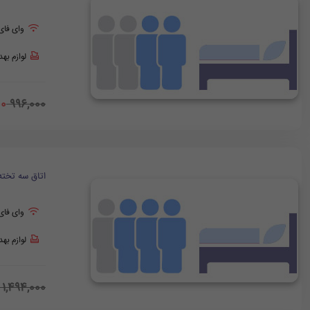
وای فای
لوازم به
00
996,000
اتاق سه تخته
وای فای
لوازم به
1,494,000