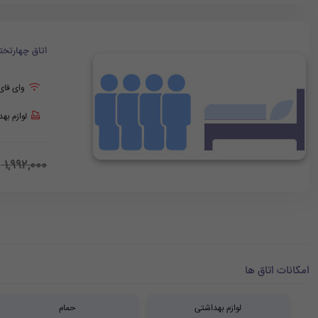
اتاق چهارتخت
وای فای
لوازم به
0
1,992,000
امکانات اتاق ها
لوازم بهداشتی
حمام