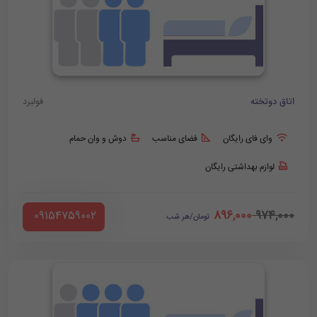
اتاق دوتخته
فولبرد
وای فای رایگان
فضای مناسب
دوش و وان حمام
لوازم بهداشتی رایگان
896,000
974,000
‪ 09154759002
تومان/هر شب