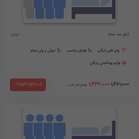
اتاق سه تخته
فولبرد
وای فای رایگان
فضای مناسب
دوش و وان حمام
لوازم بهداشتی رایگان
1,344,000
1,461,000
‪ 09154759002
تومان/هر شب