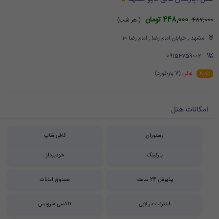
448,000 تومان
487,000
( هر شب)
مشهد , خیابان امام رضا , امام رضا 10
‪ 09154759002
عالی
(7 بازخورد)
4.0
امکانات هتل
رستوران
کافی شاپ
پارکینگ
خودپرداز
پذیرش 24 ساعته
صندوق امانات
اینترنت در لابی
تاکسی سرویس