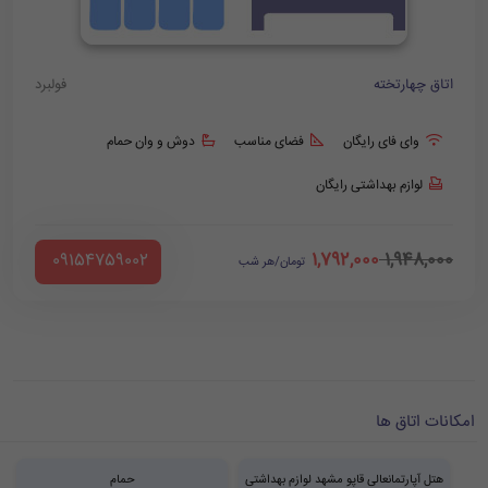
اتاق چهارتخته
فولبرد
وای فای رایگان
فضای مناسب
دوش و وان حمام
لوازم بهداشتی رایگان
1,792,000
1,948,000
‪ 09154759002
تومان/هر شب
امکانات اتاق ها
هتل آپارتمانعالی قاپو مشهد لوازم بهداشتی
حمام