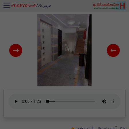
‪ 09154759002
فارسی
/
AR
هتل آپارتمان عالی قاپو مشهد