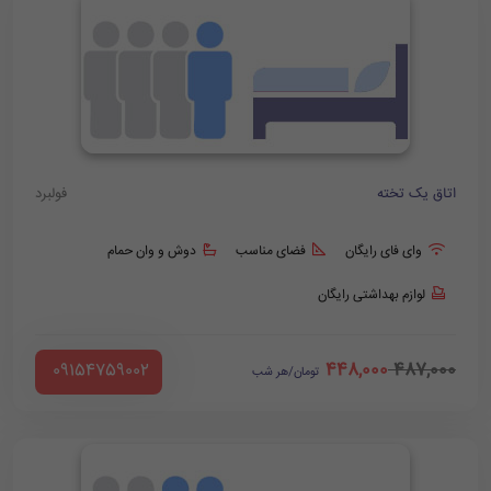
اتاق یک تخته
فولبرد
وای فای رایگان
فضای مناسب
دوش و وان حمام
لوازم بهداشتی رایگان
448,000
487,000
‪ 09154759002
تومان/هر شب