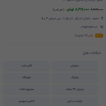
8,617,000 تومان
9,473,000
( هر شب)
مشهد , خیابان اندرزگو , اندرزگو 8 , بین سرشور 3 و 5
‪ 09154759002
عالی
(7 بازخورد)
4.0
امکانات هتل
رستوران
کافی شاپ
پارکینگ
فروشگاه
پذیرش 24 ساعته
صندوق امانات
اینترنت در لابی
تاکسی سرویس