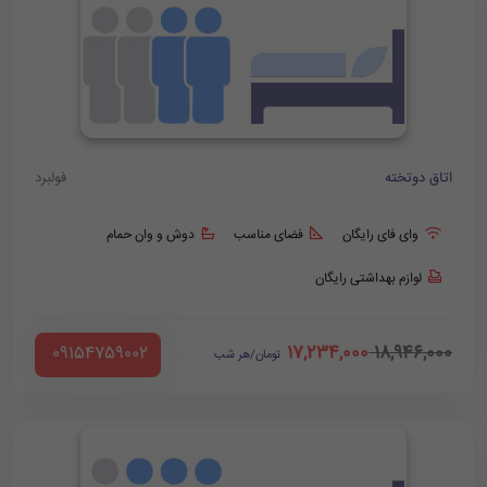
اتاق دوتخته
فولبرد
وای فای رایگان
فضای مناسب
دوش و وان حمام
لوازم بهداشتی رایگان
17,234,000
18,946,000
‪ 09154759002
تومان/هر شب