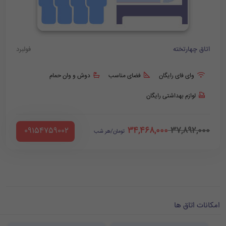
اتاق چهارتخته
فولبرد
وای فای رایگان
فضای مناسب
دوش و وان حمام
لوازم بهداشتی رایگان
34,468,000
37,892,000
‪ 09154759002
تومان/هر شب
امکانات اتاق ها