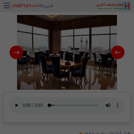
‪ 09154759002
فارسی
/
AR
هتل آپارتمان بشری مشهد