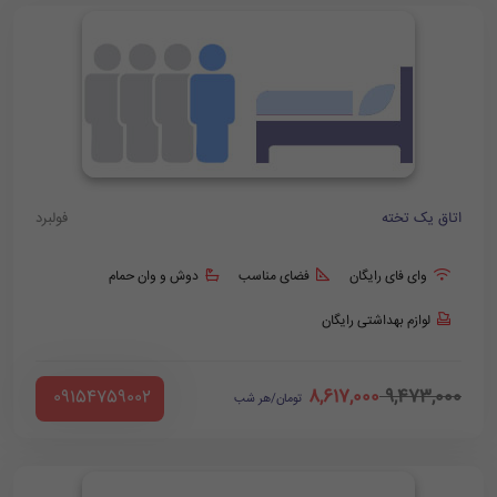
اتاق یک تخته
فولبرد
وای فای رایگان
فضای مناسب
دوش و وان حمام
لوازم بهداشتی رایگان
8,617,000
9,473,000
‪ 09154759002
تومان/هر شب