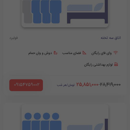
اتاق سه تخته
فولبرد
وای فای رایگان
فضای مناسب
دوش و وان حمام
لوازم بهداشتی رایگان
25,851,000
28,419,000
‪ 09154759002
تومان/هر شب