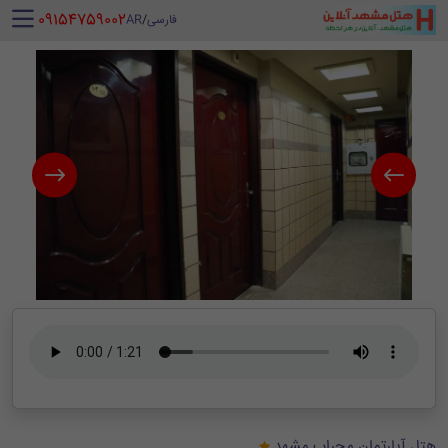
‪ 09154759002
فارسی
/
AR
هتل آپارتمان محراب مشهد