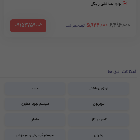
لوازم بهداشتی رایگان
5,924,000
6,496,000
‪ 09154759002
تومان/هر شب
امکانات اتاق ها
لوازم بهداشتی
حمام
تلویزیون
سیستم تهویه مطبوع
تلفن در اتاق
مبلمان
یخچال
سیستم گرمایش و سرمایش