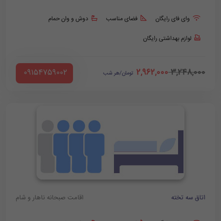
وای فای رایگان
فضای مناسب
دوش و وان حمام
لوازم بهداشتی رایگان
2,962,000
3,248,000
‪ 09154759002
تومان/هر شب
اتاق سه تخته
اقامت صبحانه ناهار و شام