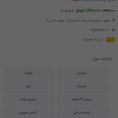
1,481,000 تومان
1,624,000
( هر شب)
مشهد , خیابان امام رضا , امام رضا 8 , شهید حنایی 6
‪ 09154759002
عالی
(7 بازخورد)
4.0
امکانات هتل
رستوران
پارکینگ
خودپرداز
لابی
پذیرش 24 ساعته
صندوق امانات
اینترنت در لابی
تاکسی سرویس