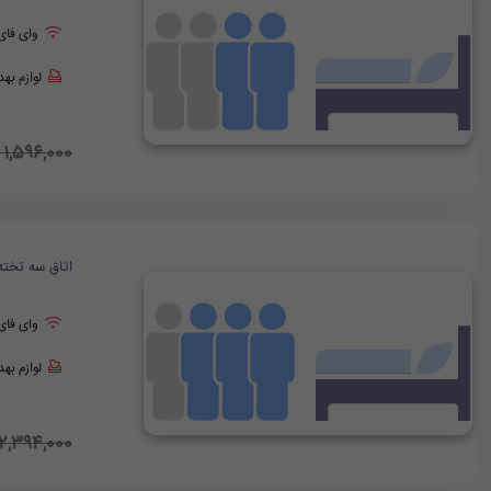
وای فای
لوازم به
1,596,000
اتاق سه تخته
وای فای
لوازم به
2,394,000