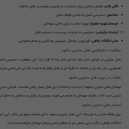
کافی شاپ:
فضای دلنشین برای استراحت و نوشیدن نوشیدنی های مختلف
آسانسور:
دسترسی آسان به تمامی طبقات هتل
سیستم تهویه مطبوع:
تهویه مناسب برای راحتی مهمانان
اینترنت وایرلس:
دسترسی به اینترنت پرسرعت در سراسر هتل
سایر امکانات رفاهی:
تلویزیون، یخچال، سرویس بهداشتی و حمام خصوصی
موقعیت جغرافیایی هتل ساوین مشهد
همچنین، بازار رضا نیز در فاصله 10 دقیقه ای از هتل واقع شده است، که این امر راحتی خرید و دسترسی به مراکز تجاری را برای مهمانان به ارمغان می آورد.
نظرات در مورد هتل ساوین مشهد
مهمانان هتل ساوین مشهد از خدمات و امکانات این هتل بسیار راضی هستند. طراحی مدرن، 
مثبتی است که در نظرات مهمانان به چشم می خورد. بسیاری از زائران و مسافران به خاطر آر
استخر هتل ساوین مشهد
برای علاقه مندان به تفریحات آبی، هتل ساوین مشهد دارای استخر مجهز می باشد. این اس
امکانات رفاهی دیگر در این بخش نیز به منظور راحتی بیشتر مهمانان فراهم شده است.