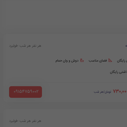
ه
هر نفر هر شب -فولبرد
 رایگان
فضای مناسب
دوش و وان حمام
داشتی رایگان
730,00
‪ 09154759002
تومان/هر شب
هر نفر هر شب -فولبرد