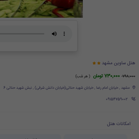
هتل ساوین مشهد
730,000 تومان
798,000
( هر شب)
مشهد , خیابان امام رضا , خیابان شهید حنائی(خیابان دانش شرقی) , نبش شهید حنائی 6
‪ 09154759002
امکانات هتل