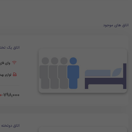
اتاق های موجود
اتاق یک تخت
وای فای
لوازم به
0
798,000
اتاق دوتخته