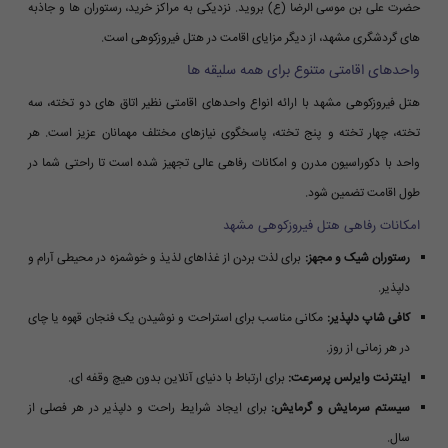
حضرت علی بن موسی الرضا (ع) بروید. نزدیکی به مراکز خرید، رستوران ها و جاذبه
های گردشگری مشهد، از دیگر مزایای اقامت در هتل فیروزکوهی است.
واحدهای اقامتی متنوع برای همه سلیقه ها
هتل فیروزکوهی مشهد با ارائه انواع واحدهای اقامتی نظیر اتاق های دو تخته، سه
تخته، چهار تخته و پنج تخته، پاسخگوی نیازهای مختلف مهمانان عزیز است. هر
واحد با دکوراسیون مدرن و امکانات رفاهی عالی تجهیز شده است تا راحتی شما در
طول اقامت تضمین شود.
امکانات رفاهی هتل فیروزکوهی مشهد
رستوران شیک و مجهز:
برای لذت بردن از غذاهای لذیذ و خوشمزه در محیطی آرام و
دلپذیر.
کافی شاپ دلپذیر:
مکانی مناسب برای استراحت و نوشیدن یک فنجان قهوه یا چای
در هر زمانی از روز.
اینترنت وایرلس پرسرعت:
برای ارتباط با دنیای آنلاین بدون هیچ وقفه ای.
سیستم سرمایش و گرمایش:
برای ایجاد شرایط راحت و دلپذیر در هر فصلی از
سال.