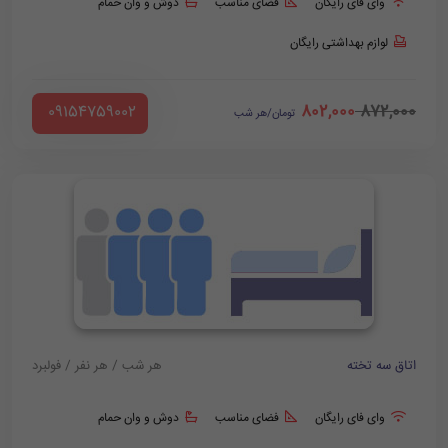
وای فای رایگان
فضای مناسب
دوش و وان حمام
لوازم بهداشتی رایگان
802,000
872,000
‪ 09154759002
تومان/هر شب
اتاق سه تخته
هر شب / هر نفر / فولبرد
وای فای رایگان
فضای مناسب
دوش و وان حمام