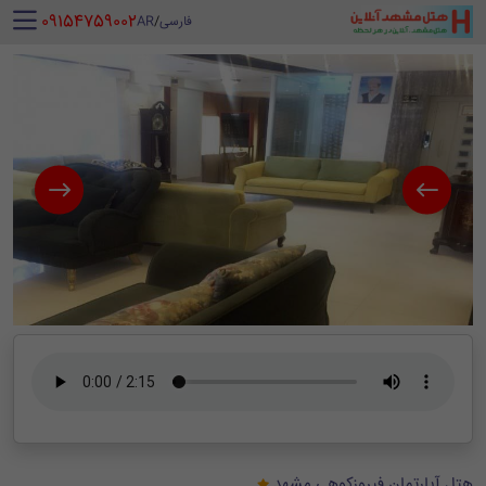
‪ 09154759002
فارسی
/
AR
هتل آپارتمان فیروزکوهی مشهد