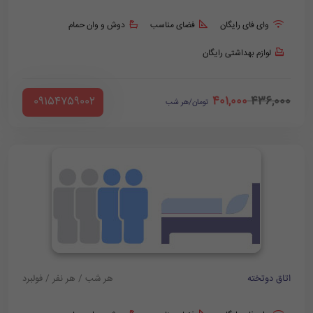
وای فای رایگان
فضای مناسب
دوش و وان حمام
لوازم بهداشتی رایگان
401,000
436,000
‪ 09154759002
تومان/هر شب
اتاق دوتخته
هر شب / هر نفر / فولبرد