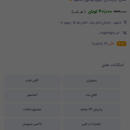
401,000 تومان
436,000
( هر شب)
مشهد , خیابان امام رضا , امام رضا 5 , چهنو 10
‪ 09154759002
عالی
(7 بازخورد)
4.0
امکانات هتل
رستوران
کافی شاپ
کافی نت
آسانسور
پذیرش 24 ساعته
صندوق امانات
اینترنت در لابی
تاکسی سرویس