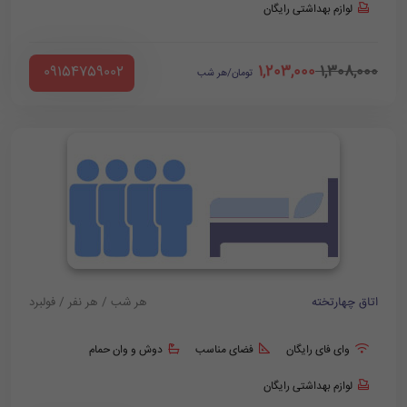
لوازم بهداشتی رایگان
1,203,000
1,308,000
‪ 09154759002
تومان/هر شب
اتاق چهارتخته
هر شب / هر نفر / فولبرد
وای فای رایگان
فضای مناسب
دوش و وان حمام
لوازم بهداشتی رایگان